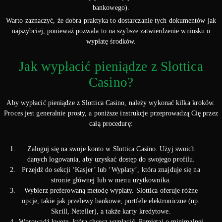
bankowego).
Warto zaznaczyć, że dobra praktyka to dostarczanie tych dokumentów jak
najszybciej, ponieważ pozwala to na szybsze zatwierdzenie wniosku o
wypłatę środków.
Jak wypłacić pieniądze z Slottica
Casino?
Aby wypłacić pieniądze z Slottica Casino, należy wykonać kilka kroków.
Proces jest generalnie prosty, a poniższe instrukcje przeprowadzą Cię przez
całą procedurę:
Zaloguj się na swoje konto w Slottica Casino. Użyj swoich
danych logowania, aby uzyskać dostęp do swojego profilu.
Przejdź do sekcji ‘Kasjer’ lub ‘Wypłaty’, która znajduje się na
stronie głównej lub w menu użytkownika.
Wybierz preferowaną metodę wypłaty. Slottica oferuje różne
opcje, takie jak przelewy bankowe, portfele elektroniczne (np.
Skrill, Neteller), a także karty kredytowe.
Wprowadź kwotę, którą chcesz wypłacić. Pamiętaj o minimalnej