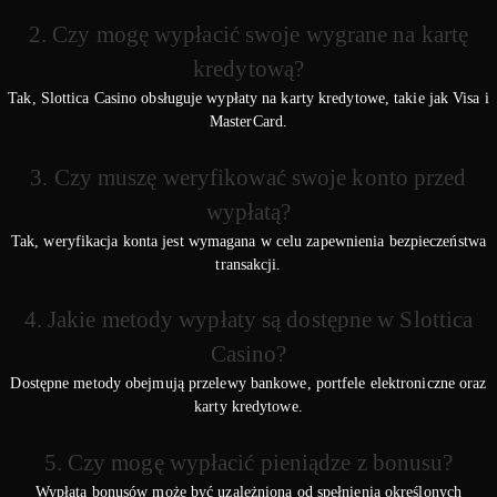
2. Czy mogę wypłacić swoje wygrane na kartę
kredytową?
Tak, Slottica Casino obsługuje wypłaty na karty kredytowe, takie jak Visa i
MasterCard.
3. Czy muszę weryfikować swoje konto przed
wypłatą?
Tak, weryfikacja konta jest wymagana w celu zapewnienia bezpieczeństwa
transakcji.
4. Jakie metody wypłaty są dostępne w Slottica
Casino?
Dostępne metody obejmują przelewy bankowe, portfele elektroniczne oraz
karty kredytowe.
5. Czy mogę wypłacić pieniądze z bonusu?
Wypłata bonusów może być uzależniona od spełnienia określonych