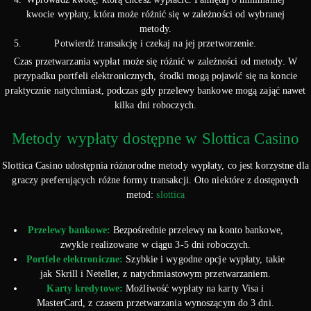
kwocie wypłaty, która może różnić się w zależności od wybranej
metody.
Potwierdź transakcję i czekaj na jej przetworzenie.
Czas przetwarzania wypłat może się różnić w zależności od metody. W
przypadku portfeli elektronicznych, środki mogą pojawić się na koncie
praktycznie natychmiast, podczas gdy przelewy bankowe mogą zająć nawet
kilka dni roboczych.
Metody wypłaty dostępne w Slottica Casino
Slottica Casino udostępnia różnorodne metody wypłaty, co jest korzystne dla
graczy preferujących różne formy transakcji. Oto niektóre z dostępnych
metod:
slottica
Przelewy bankowe:
Bezpośrednie przelewy na konto bankowe,
zwykle realizowane w ciągu 3-5 dni roboczych.
Portfele elektroniczne:
Szybkie i wygodne opcje wypłaty, takie
jak Skrill i Neteller, z natychmiastowym przetwarzaniem.
Karty kredytowe:
Możliwość wypłaty na karty Visa i
MasterCard, z czasem przetwarzania wynoszącym do 3 dni.