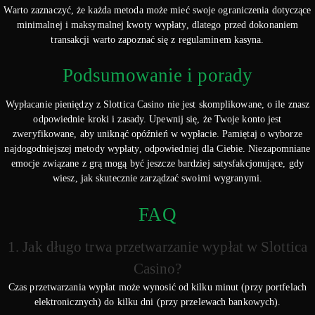
Warto zaznaczyć, że każda metoda może mieć swoje ograniczenia dotyczące
minimalnej i maksymalnej kwoty wypłaty, dlatego przed dokonaniem
transakcji warto zapoznać się z regulaminem kasyna.
Podsumowanie i porady
Wypłacanie pieniędzy z Slottica Casino nie jest skomplikowane, o ile znasz
odpowiednie kroki i zasady. Upewnij się, że Twoje konto jest
zweryfikowane, aby uniknąć opóźnień w wypłacie. Pamiętaj o wyborze
najdogodniejszej metody wypłaty, odpowiedniej dla Ciebie. Niezapomniane
emocje związane z grą mogą być jeszcze bardziej satysfakcjonujące, gdy
wiesz, jak skutecznie zarządzać swoimi wygranymi.
FAQ
1. Jak długo trwa przetwarzanie wypłat w Slottica
Casino?
Czas przetwarzania wypłat może wynosić od kilku minut (przy portfelach
elektronicznych) do kilku dni (przy przelewach bankowych).