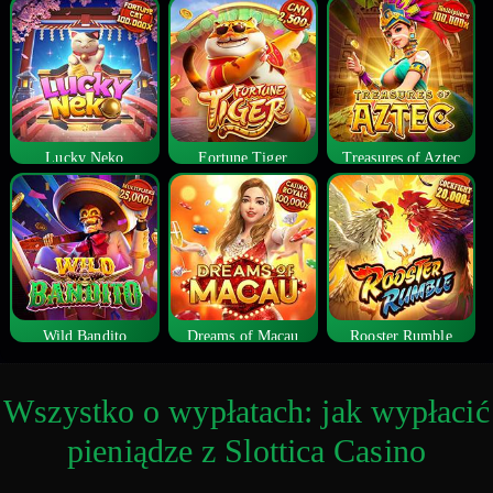
Lucky Neko
Fortune Tiger
Treasures of Aztec
Wild Bandito
Dreams of Macau
Rooster Rumble
Wszystko o wypłatach: jak wypłacić
pieniądze z Slottica Casino