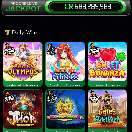
Daily Wins
Gates of Olympus
Starlight Princess
Sweet Bonanza