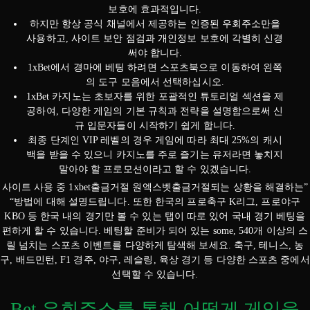
보호에 효과적입니다.
하지만 항상 공식 채널에서 제공하는 인증된 우회주소만을
사용하고, 사이트 보안 점검과 개인정보 보호에 각별히 신경
써야 합니다.
1xBet에서 경마에 베팅 하려면 스포츠북으로 이동하여 왼쪽
의 도구 모음에서 선택하십시오.
1xBet 카지노는 초보자를 위한 포괄적인 튜토리얼 섹션을 제
공하여, 다양한 게임의 기본 규칙과 전략을 설명함으로써 신
규 입문자들이 시작하기 쉽게 합니다.
최종 단계인 VIP 레벨의 경우 게임에 따라 최대 25%의 캐시
백을 받을 수 있으니 카지노를 주로 즐기는 유저라면 놓치지
말아야 할 프로모션이라고 할 수 있겠습니다.
사이트 사용 중 1xbet출금거절 원엑스벳출금거절되는 상황을 해결하는”
“방법에 대해 설명드립니다. 또한 한국의 프로축구 K리그, 프로야구
KBO 등 한국 내의 경기만 볼 수 있는 탭이 따로 있어 국내 경기 베팅을
편하게 할 수 있습니다. 베팅할 준비가 되어 있는 some, 540개 이상의 스
릴 넘치는 스포츠 이벤트를 다양하게 탐색해 보세요. 축구, 테니스, 농
구, 배드민턴, F1 경주, 야구, 레슬링, 육상 경기 등 다양한 스포츠 중에서
선택할 수 있습니다.
Bet 우회주소를 통해 어떻게 게임을