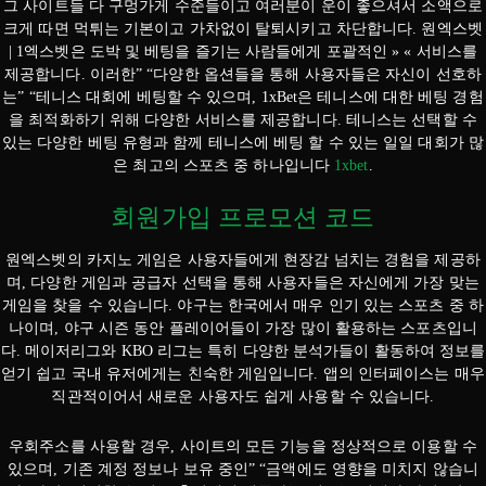
그 사이트들 다 구멍가게 수준들이고 여러분이 운이 좋으셔서 소액으로
크게 따면 먹튀는 기본이고 가차없이 탈퇴시키고 차단합니다. 원엑스벳
| 1엑스벳은 도박 및 베팅을 즐기는 사람들에게 포괄적인 » « 서비스를
제공합니다. 이러한” “다양한 옵션들을 통해 사용자들은 자신이 선호하
는” “테니스 대회에 베팅할 수 있으며, 1xBet은 테니스에 대한 베팅 경험
을 최적화하기 위해 다양한 서비스를 제공합니다. 테니스는 선택할 수
있는 다양한 베팅 유형과 함께 테니스에 베팅 할 수 있는 일일 대회가 많
은 최고의 스포츠 중 하나입니다
1xbet
.
회원가입 프로모션 코드
원엑스벳의 카지노 게임은 사용자들에게 현장감 넘치는 경험을 제공하
며, 다양한 게임과 공급자 선택을 통해 사용자들은 자신에게 가장 맞는
게임을 찾을 수 있습니다. 야구는 한국에서 매우 인기 있는 스포츠 중 하
나이며, 야구 시즌 동안 플레이어들이 가장 많이 활용하는 스포츠입니
다. 메이저리그와 KBO 리그는 특히 다양한 분석가들이 활동하여 정보를
얻기 쉽고 국내 유저에게는 친숙한 게임입니다. 앱의 인터페이스는 매우
직관적이어서 새로운 사용자도 쉽게 사용할 수 있습니다.
우회주소를 사용할 경우, 사이트의 모든 기능을 정상적으로 이용할 수
있으며, 기존 계정 정보나 보유 중인” “금액에도 영향을 미치지 않습니