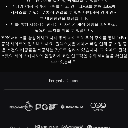
수 없는 경우에도 설치 및 액세스할 수 있습니다.
전세계 여러 국가에 서버를 두고 있는 HMA를 통해 1xbet에
액세스할 수 있는 위치에 연결할 수 있어 버벅거림 없이 안전
한 베팅환경을 보장합니다.
이를 통해 사용자는 언제든지 자신의 재정 상황을 확인하고,
필요한 조치를 취할 수 있습니다.
VPN 서비스를 활성화하고 다시 우리 사이트의 우회 주소를 통해 1xBet
공식 사이트에 접속해 보세요. 원엑스벳은 메이저 베팅 업체 중 가장 좋
은 조건의 배당률을 제공하는 것으로 알려져 있습니다. 그 외에도 원엑
스벳의 라이브 카지노에 입장하게 되면 압도적인 수의 테이블을 확인할
수가 있는데요.
Penyedia Games