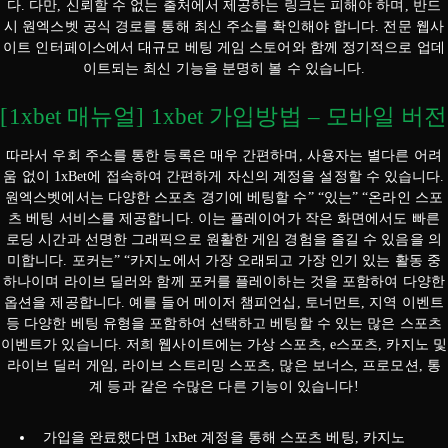
다. 다만, 신뢰할 수 없는 출처에서 제공하는 링크는 피해야 하며, 반드
시 원엑스벳 공식 경로를 통해 최신 주소를 확인해야 합니다. 전문 웹사
이트 인터페이스에서 대규모 베팅 게임 스토어와 함께 정기적으로 업데
이트되는 최신 기능을 분명히 볼 수 있습니다.
[1xbet 매뉴얼] 1xbet 가입방법 – 모바일 버전
따라서 우회 주소를 통한 등록은 매우 간편하며, 사용자는 별다른 어려
움 없이 1xBet에 접속하여 간편하게 자신의 계정을 설정할 수 있습니다.
원엑스벳에서는 다양한 스포츠 경기에 베팅할 수” “있는” “온라인 스포
츠 베팅 서비스를 제공합니다. 이는 플레이어가 작은 화면에서도 빠른
로딩 시간과 선명한 그래픽으로 원활한 게임 경험을 즐길 수 있음을 의
미합니다. 포커는” “카지노에서 가장 오래되고 가장 인기 있는 활동 중
하나이며 라이브 딜러와 함께 포커를 플레이하는 것을 포함하여 다양한
옵션을 제공합니다. 예를 들어 메이저 챔피언십, 토너먼트, 지역 이벤트
등 다양한 베팅 유형을 포함하여 선택하고 베팅할 수 있는 많은 스포츠
이벤트가 있습니다. 저희 웹사이트에는 가상 스포츠, e스포츠, 카지노 및
라이브 딜러 게임, 라이브 스트리밍 스포츠, 많은 보너스, 프로모션, 통
계 등과 같은 수많은 다른 기능이 있습니다!
가입을 완료했다면 1xBet 계정을 통해 스포츠 베팅, 카지노