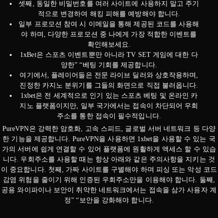
셋째, 동일한 비밀번호를 여러 사이트에 사용하지 말고 주기
적으로 변경하여 해킹 피해를 예방해야 합니다.
일부 프로모션 참여 시 이메일을 통해 제공된 코드를 사용해
야 하며, 다양한 프로모션 중 나에게 가장 적합한 이벤트를
확인해보세요.
1xBet은 스포츠 이벤트뿐만 아니라 TV SET 게임에 대한 다
양한” “베팅 기회를 제공합니다.
여기에서, 플레이어들은 전문 라이브 딜러와 상호작용하며,
진정한 카지노 분위기를 그들의 화면으로 직접 불러옵니다.
1xbet은 전 세계적으로 인기 있는 스포츠 베팅 및 온라인 카
지노 플랫폼이지만, 일부 국가에서는 접속이 차단되어 우회
주소를 통한 접속이 필수적입니다.
PureVPN은 강력한 암호화, 고속 스피드, 글로벌 서버 네트워크 등 다양
한 기능을 제공합니다. PureVPN을 사용하면 1xbet을 사용할 수 있는 국
가의 서버에 쉽게 연결할 수 있어 플랫폼에 원활하게 액세스 할 수 있습
니다. 우회주소를 사용할 때는 항상 아래와 같은 주의사항을 지키는 것
이 중요합니다. 첫째, 가짜 사이트를 구별해야 하며 피싱 또는 악성 코드
감염 위험을 줄이기 위해 인증된 우회주소만을 이용해야 합니다. 둘째,
공용 와이파이나 보안이 취약한 네트워크에서는 접속을 삼가 사용자 계
정” “보안을 강화해야 합니다.