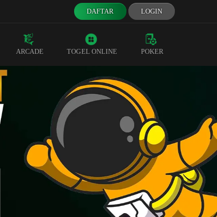
DAFTAR
LOGIN
ARCADE
TOGEL ONLINE
POKER