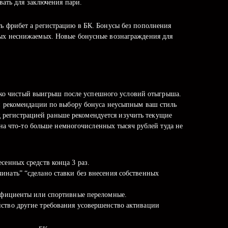
ать для заключения пари.
ть фрибет а регистрацию в БК. Бонусы без пополнения
ных неснижаемых. Новые бонусные вознаграждения для
лько чистый выигрыш после успешного условий отыгрыша.
 и рекомендации по выбору бонуса неусыпным ваш стиль
д регистрацией раньше рекомендуется изучить текущие
на что-то больше немногочисленных тысяч рублей туда не
сенных средств конца 3 раз.
инать” “сделано ставки без внесения собственных
эффициенты или спортивные переломные.
йство другие требования усовершенство активации