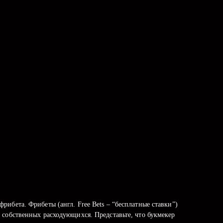
рибета. Фрибеты (англ. Free Bets – “бесплатные ставки”)
 собственных расходующихся. Представьте, что букмекер