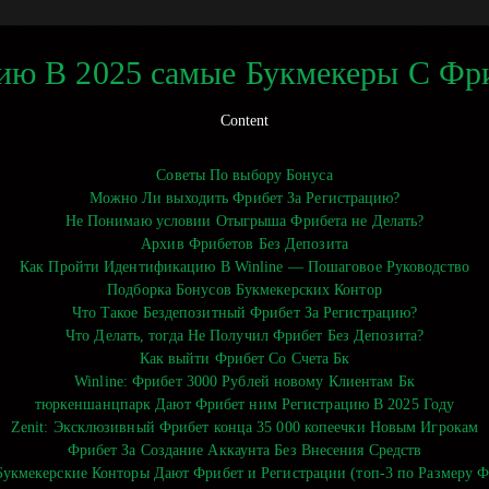
ию В 2025 самые Букмекеры С Фр
Content
Советы По выбору Бонуса
Можно Ли выходить Фрибет За Регистрацию?
Не Понимаю условии Отыгрыша Фрибета не Делать?
Архив Фрибетов Без Депозита
Как Пройти Идентификацию В Winline — Пошаговое Руководство
Подборка Бонусов Букмекерских Контор
Что Такое Бездепозитный Фрибет За Регистрацию?
Что Делать, тогда Не Получил Фрибет Без Депозита?
Как выйти Фрибет Со Счета Бк
Winline: Фрибет 3000 Рублей новому Клиентам Бк
тюркеншанцпарк Дают Фрибет ним Регистрацию В 2025 Году
Zenit: Эксклюзивный Фрибет конца 35 000 копеечки Новым Игрокам
Фрибет За Создание Аккаунта Без Внесения Средств
Букмекерские Конторы Дают Фрибет и Регистрации (топ-3 по Размеру Ф