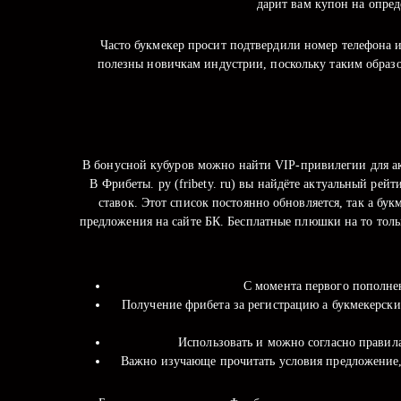
дарит вам купон на опре
Часто букмекер просит подтвердили номер телефона и
полезны новичкам индустрии, поскольку таким образ
В бонусной кубуров можно найти VIP-привилегии для ак
В Фрибеты. ру (fribety. ru) вы найдёте актуальный р
ставок. Этот список постоянно обновляется, так а б
предложения на сайте БК. Бесплатные плюшки на то толь
С момента первого пополнен
Получение фрибета за регистрацию а букмекерски
Использовать и можно согласно правил
Важно изучающе прочитать условия предложение, 