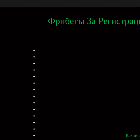
Фрибеты За Регистрац
Какие 