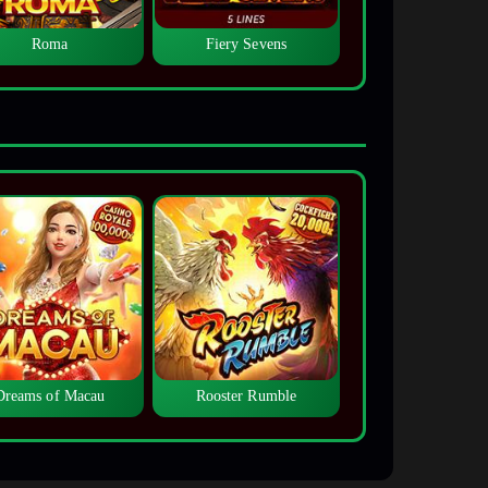
Roma
Fiery Sevens
Dreams of Macau
Rooster Rumble