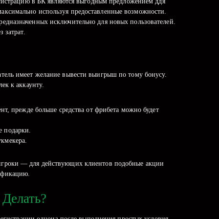
егистрацию в БК являются выгодным предложением ддя
 максимально используя предоставленные возможности.
предназначенных исключительно для новых пользователей.
 затрат.
ватель имеет желание вывести выигрыш по тому бонусу.
ек к аккаунту.
нт, прежде больше средства от фрибета можно будет
е подарки.
укмекера.
 игроки — для действующих клиентов подобные акции
тификацию.
 Делать?
 регистрации одноиз после выполнения простых условия,