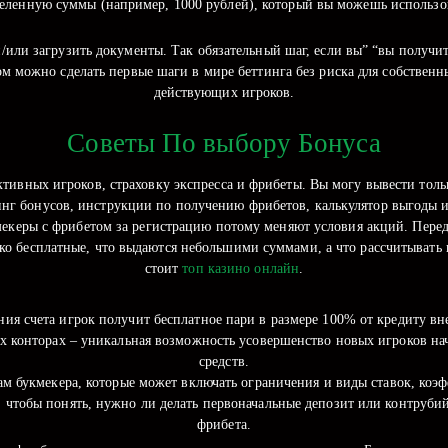
деленную суммы (например, 1000 рублей), который вы можешь использов
/или загрузить документы. Так обязательный шаг, если вы” “вы получи
ом можно сделать первые шаги в мире беттинга без риска для собствен
действующих игроков.
Советы По выбору Бонуса
тивных игроков, страховку экспресса и фрибеты. Вы могу вывести то
ейтинг бонусов, инструкции по получению фрибетов, калькулятор выгоды
укмекеры с фрибетом за регистрацию потому меняют условия акций. Пере
ко бесплатные, что выдаются небольшими суммами, а что рассчитывать 
стоит
топ казино онлайн
.
ия счета игрок получит бесплатное пари в размере 100% от кредиту вне
х конторах – уникальная возможность усовершенство новых игроков нач
средств.
ам букмекера, которые может включать ограничения и виды ставок, ко
чтобы понять, нужно ли делать первоначальные депозит или контруби
фрибета.