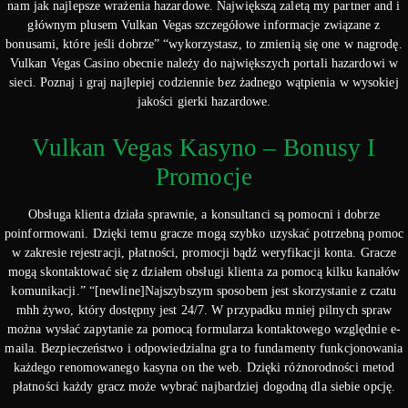
nam jak najlepsze wrażenia hazardowe. Największą zaletą my partner and i
głównym plusem Vulkan Vegas szczegółowe informacje związane z
bonusami, które jeśli dobrze” “wykorzystasz, to zmienią się one w nagrodę.
Vulkan Vegas Casino obecnie należy do największych portali hazardowi w
sieci. Poznaj i graj najlepiej codziennie bez żadnego wątpienia w wysokiej
jakości gierki hazardowe.
Vulkan Vegas Kasyno – Bonusy I
Promocje
Obsługa klienta działa sprawnie, a konsultanci są pomocni i dobrze
poinformowani. Dzięki temu gracze mogą szybko uzyskać potrzebną pomoc
w zakresie rejestracji, płatności, promocji bądź weryfikacji konta. Gracze
mogą skontaktować się z działem obsługi klienta za pomocą kilku kanałów
komunikacji.” “[newline]Najszybszym sposobem jest skorzystanie z czatu
mhh żywo, który dostępny jest 24/7. W przypadku mniej pilnych spraw
można wysłać zapytanie za pomocą formularza kontaktowego względnie e-
maila. Bezpieczeństwo i odpowiedzialna gra to fundamenty funkcjonowania
każdego renomowanego kasyna on the web. Dzięki różnorodności metod
płatności każdy gracz może wybrać najbardziej dogodną dla siebie opcję.