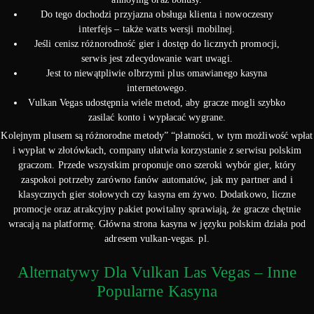
Do tego dochodzi przyjazna obsługa klienta i nowoczesny
interfejs – także watts wersji mobilnej.
Jeśli cenisz różnorodność gier i dostęp do licznych promocji,
serwis jest zdecydowanie wart uwagi.
Jest to niewątpliwie olbrzymi plus omawianego kasyna
internetowego.
Vulkan Vegas udostępnia wiele metod, aby gracze mogli szybko
zasilać konto i wypłacać wygrane.
Kolejnym plusem są różnorodne metody” “płatności, w tym możliwość wpłat
i wypłat w złotówkach, company ułatwia korzystanie z serwisu polskim
graczom. Przede wszystkim proponuje ono szeroki wybór gier, który
zaspokoi potrzeby zarówno fanów automatów, jak my partner and i
klasycznych gier stołowych czy kasyna em żywo. Dodatkowo, liczne
promocje oraz atrakcyjny pakiet powitalny sprawiają, że gracze chętnie
wracają na platformę. Główna strona kasyna w języku polskim działa pod
adresem vulkan-vegas. pl.
Alternatywy Dla Vulkan Las Vegas – Inne
Popularne Kasyna