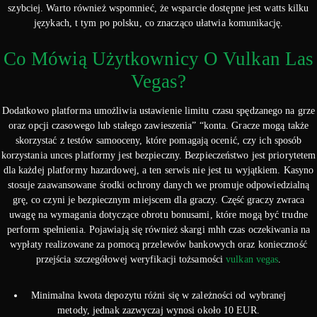
szybciej. Warto również wspomnieć, że wsparcie dostępne jest watts kilku
językach, t tym po polsku, co znacząco ułatwia komunikację.
Co Mówią Użytkownicy O Vulkan Las
Vegas?
Dodatkowo platforma umożliwia ustawienie limitu czasu spędzanego na grze
oraz opcji czasowego lub stałego zawieszenia” “konta. Gracze mogą także
skorzystać z testów samooceny, które pomagają ocenić, czy ich sposób
korzystania unces platformy jest bezpieczny. Bezpieczeństwo jest priorytetem
dla każdej platformy hazardowej, a ten serwis nie jest tu wyjątkiem. Kasyno
stosuje zaawansowane środki ochrony danych we promuje odpowiedzialną
grę, co czyni je bezpiecznym miejscem dla graczy. Część graczy zwraca
uwagę na wymagania dotyczące obrotu bonusami, które mogą być trudne
perform spełnienia. Pojawiają się również skargi mhh czas oczekiwania na
wypłaty realizowane za pomocą przelewów bankowych oraz konieczność
przejścia szczegółowej weryfikacji tożsamości
vulkan vegas
.
Minimalna kwota depozytu różni się w zależności od wybranej
metody, jednak zazwyczaj wynosi około 10 EUR.