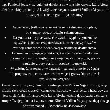
np. Pamiętaj jednak, że pula jest dzielona na wszystkie kasyna, które biorą
udział w takiej promocji. Jak większość kasyn, również i Vulkan Vegas mum
w swojej ofercie program lojalnościowy.
Nawet więc, jeśli w grze szczęście nam keineswegs dopisze,
otrzymamy swego rodzaju rekompensatę.
Kasyno stara się przetwarzać wszystkie wypłaty grunzochse
najszybciej, jednak czas oczekiwania może się wydłużyć w
sytuacji konieczności dodatkowej weryfikacji dokumentów.
Od momentu swojego powstania, kasyno in order to zdobyło
uznanie zarówno ze względu na swoją bogatą ofertę gier, jak we
zaufanie graczy perform uczciwej rozgrywki.
W zależności z rodzaju wydarzenia, jua nagród może być stała
lub progresywna, co oznacza, że im więcej graczy bierze udział,
tym większe wygrane.
Cenią także prosty regulamin i rejestracje, a w Vulkan Vegas to mają, więc
można się z czego cieszyć. Warunkiem sukcesu w tym portalu hazardowym
jest wiele funkcji finansowych, które błyskawicznie dostarczają pieniężne
sumy z Twojego konta i z powrotem. Klienci Vulkan Vegas posiadają dostęp
perform ponad 10 sposobów na doładowanie.