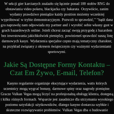
W sekcji gier karcianych znalazło się łącznie ponad 100 stołów RNG do
obstawiania video pokera, blackjacka czy bakarata. Oczywiście, zanim
wydamy prawdziwe pieniądze każdy position możemy wcześniej
wypróbować w trybie demonstracyjnym. Pozwoli to sprawdzić,” “bądź dana
gra naprawdę nam odpowiada my partner and i wyrobić sobie własny gust w
grach hazardowych online. Jeżeli chcesz zacząć swoją przygodę z hazardem
bez inwestowania jakichkolwiek pieniędzy, powinieneś sprawdzić naszą listę
darmowych kasyn. Wydarzenia specjalne często mają tematyczny charakter,
na przykład związany z okresem świątecznym czy ważnymi wydarzeniami
sportowymi.
Jakie Są Dostępne Formy Kontaktu –
Czat Em Żywo, E-mail, Telefon?
Kasyno regularnie organizuje ekscytujące wydarzenia, watts których
uczestnicy mogą wygrać bonusy, darmowe spiny oraz nagrody pieniężne.
Gracze Vulkan Vegas mogą liczyć na profesjonalną obsługę klienta, dostępną
t kilku różnych formach. Wsparcie jest zasadnicze dla utrzymania wysokiego
poziomu satysfakcji użytkowników, dlatego kasyno dostarcza szybkie i
skuteczne rozwiązywanie problemów. Vulkan Vegas dba o budowanie