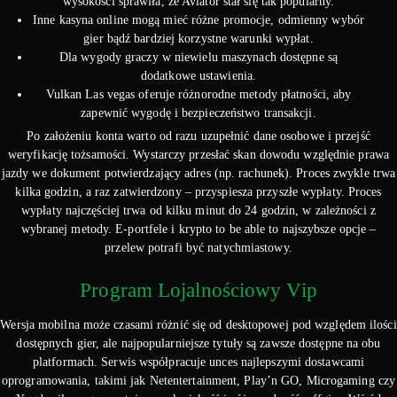
wysokości sprawiła, że Aviator stał się tak popularny.
Inne kasyna online mogą mieć różne promocje, odmienny wybór
gier bądź bardziej korzystne warunki wypłat.
Dla wygody graczy w niewielu maszynach dostępne są
dodatkowe ustawienia.
Vulkan Las vegas oferuje różnorodne metody płatności, aby
zapewnić wygodę i bezpieczeństwo transakcji.
Po założeniu konta warto od razu uzupełnić dane osobowe i przejść
weryfikację tożsamości. Wystarczy przesłać skan dowodu względnie prawa
jazdy we dokument potwierdzający adres (np. rachunek). Proces zwykle trwa
kilka godzin, a raz zatwierdzony – przyspiesza przyszłe wypłaty. Proces
wypłaty najczęściej trwa od kilku minut do 24 godzin, w zależności z
wybranej metody. E-portfele i krypto to be able to najszybsze opcje –
przelew potrafi być natychmiastowy.
Program Lojalnościowy Vip
Wersja mobilna może czasami różnić się od desktopowej pod względem ilości
dostępnych gier, ale najpopularniejsze tytuły są zawsze dostępne na obu
platformach. Serwis współpracuje unces najlepszymi dostawcami
oprogramowania, takimi jak Netentertainment, Play’n GO, Microgaming czy