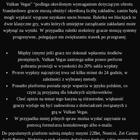
Vulkan Vegas” “podlega określonym wymaganiom dotyczącym obrotu.
Standardowo gracze muszą obniżyć określoną liczbę zakładów, zanim będą
mogli wypłacić wygrane uzyskane unces bonusu. Ruletka we blackjack to
dwie klasyczne gry, watts których umiejętne zarządzanie zakładami może
wpłynąć na wyniki. W przypadku ruletki niektórzy gracze stosują systemy
progresywne, polegające em zwiększaniu stawek po przegranej.
Między innymi jeśli gracz nie dokonał wpłacenia środków
pieniężnych, Vulkan Vegas zastrzega sobie prawo perform
pobrania prowizji w wysokości do 20% salda wypłaty.
Proces wypłaty najczęściej trwa od kilku minut do 24 godzin, w
zależności z wybranej metody.
Ponadto platforma posiada opcje wsparcia w języku polskim, co
czyni ją przyjazną dla lokalnych użytkowników.
Choć opinie na temat tego kasyna są różnorodne, większość
graczy wydaje się być zadowolona z doświadczeń związanych z
grą w Vulkan Vegas.
W przypadku mniej pilnych spraw można wysłać zapytanie za
pomocą formularza kontaktowego albo e-maila.
Do popularnych platform należą między innymi 22Bet, Nomini, Zet Casino
bądź Betinia. Niektóre z nich oferują dodatkowe funkcje, takie grunzochse