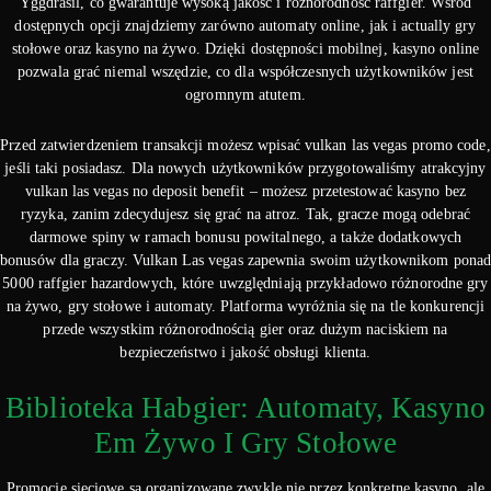
Yggdrasil, co gwarantuje wysoką jakość i różnorodność raffgier. Wśród
dostępnych opcji znajdziemy zarówno automaty online, jak i actually gry
stołowe oraz kasyno na żywo. Dzięki dostępności mobilnej, kasyno online
pozwala grać niemal wszędzie, co dla współczesnych użytkowników jest
ogromnym atutem.
Przed zatwierdzeniem transakcji możesz wpisać vulkan las vegas promo code,
jeśli taki posiadasz. Dla nowych użytkowników przygotowaliśmy atrakcyjny
vulkan las vegas no deposit benefit – możesz przetestować kasyno bez
ryzyka, zanim zdecydujesz się grać na atroz. Tak, gracze mogą odebrać
darmowe spiny w ramach bonusu powitalnego, a także dodatkowych
bonusów dla graczy. Vulkan Las vegas zapewnia swoim użytkownikom pona
5000 raffgier hazardowych, które uwzględniają przykładowo różnorodne gry
na żywo, gry stołowe i automaty. Platforma wyróżnia się na tle konkurencji
przede wszystkim różnorodnością gier oraz dużym naciskiem na
bezpieczeństwo i jakość obsługi klienta.
Biblioteka Habgier: Automaty, Kasyno
Em Żywo I Gry Stołowe
Promocje sieciowe są organizowane zwykle nie przez konkretne kasyno, ale