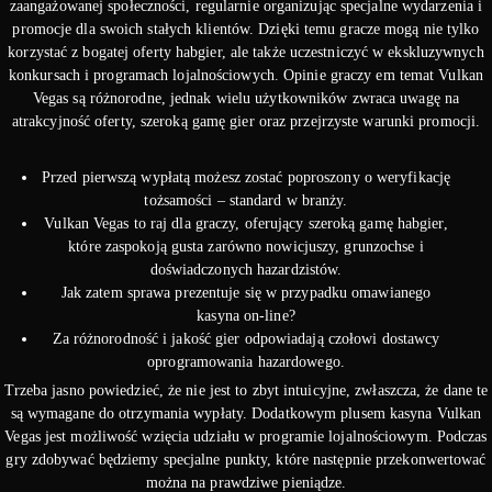
zaangażowanej społeczności, regularnie organizując specjalne wydarzenia i
promocje dla swoich stałych klientów. Dzięki temu gracze mogą nie tylko
korzystać z bogatej oferty habgier, ale także uczestniczyć w ekskluzywnych
konkursach i programach lojalnościowych. Opinie graczy em temat Vulkan
Vegas są różnorodne, jednak wielu użytkowników zwraca uwagę na
atrakcyjność oferty, szeroką gamę gier oraz przejrzyste warunki promocji.
Przed pierwszą wypłatą możesz zostać poproszony o weryfikację
tożsamości – standard w branży.
Vulkan Vegas to raj dla graczy, oferujący szeroką gamę habgier,
które zaspokoją gusta zarówno nowicjuszy, grunzochse i
doświadczonych hazardzistów.
Jak zatem sprawa prezentuje się w przypadku omawianego
kasyna on-line?
Za różnorodność i jakość gier odpowiadają czołowi dostawcy
oprogramowania hazardowego.
Trzeba jasno powiedzieć, że nie jest to zbyt intuicyjne, zwłaszcza, że dane te
są wymagane do otrzymania wypłaty. Dodatkowym plusem kasyna Vulkan
Vegas jest możliwość wzięcia udziału w programie lojalnościowym. Podczas
gry zdobywać będziemy specjalne punkty, które następnie przekonwertować
można na prawdziwe pieniądze.