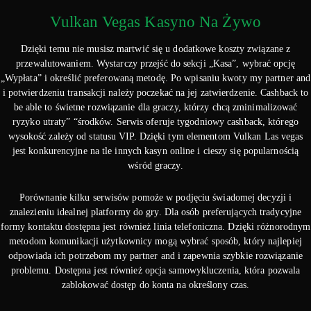
Vulkan Vegas Kasyno Na Żywo
Dzięki temu nie musisz martwić się u dodatkowe koszty związane z
przewalutowaniem. Wystarczy przejść do sekcji „Kasa”, wybrać opcję
„Wypłata” i określić preferowaną metodę. Po wpisaniu kwoty my partner and
i potwierdzeniu transakcji należy poczekać na jej zatwierdzenie. Cashback to
be able to świetne rozwiązanie dla graczy, którzy chcą zminimalizować
ryzyko utraty” “środków. Serwis oferuje tygodniowy cashback, którego
wysokość zależy od statusu VIP. Dzięki tym elementom Vulkan Las vegas
jest konkurencyjne na tle innych kasyn online i cieszy się popularnością
wśród graczy.
Porównanie kilku serwisów pomoże w podjęciu świadomej decyzji i
znalezieniu idealnej platformy do gry. Dla osób preferujących tradycyjne
formy kontaktu dostępna jest również linia telefoniczna. Dzięki różnorodnym
metodom komunikacji użytkownicy mogą wybrać sposób, który najlepiej
odpowiada ich potrzebom my partner and i zapewnia szybkie rozwiązanie
problemu. Dostępna jest również opcja samowykluczenia, która pozwala
zablokować dostęp do konta na określony czas.