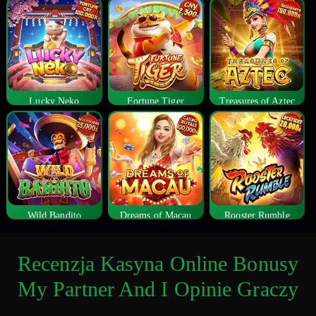
Lucky Neko
Fortune Tiger
Treasures of Aztec
Wild Bandito
Dreams of Macau
Rooster Rumble
Recenzja Kasyna Online Bonusy
My Partner And I Opinie Graczy