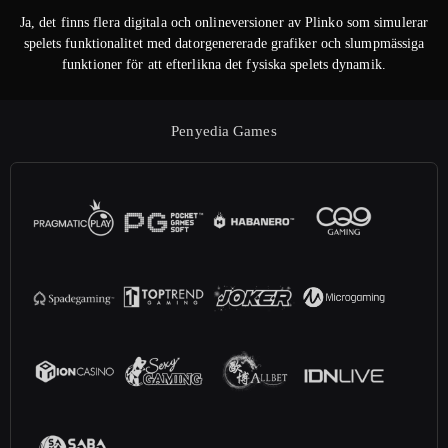
Ja, det finns flera digitala och onlineversioner av Plinko som simulerar
spelets funktionalitet med datorgenererade grafiker och slumpmässiga
funktioner för att efterlikna det fysiska spelets dynamik.
Penyedia Games