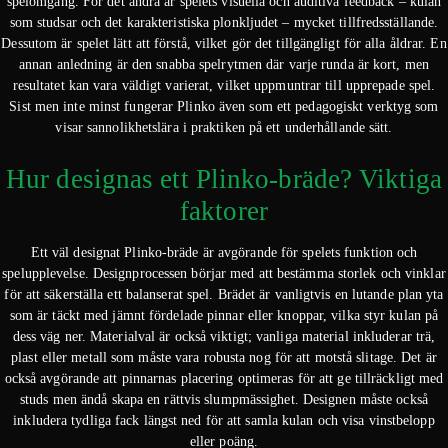
spelomgång. För det andra är spelets visuella och auditiva feedback – kulan
som studsar och det karakteristiska plonkljudet – mycket tillfredsställande.
Dessutom är spelet lätt att förstå, vilket gör det tillgängligt för alla åldrar. En
annan anledning är den snabba spelrytmen där varje runda är kort, men
resultatet kan vara väldigt varierat, vilket uppmuntrar till upprepade spel.
Sist men inte minst fungerar Plinko även som ett pedagogiskt verktyg som
visar sannolikhetslära i praktiken på ett underhållande sätt.
Hur designas ett Plinko-bräde? Viktiga
faktorer
Ett väl designat Plinko-bräde är avgörande för spelets funktion och
spelupplevelse. Designprocessen börjar med att bestämma storlek och vinklar
för att säkerställa ett balanserat spel. Brädet är vanligtvis en lutande plan yta
som är täckt med jämnt fördelade pinnar eller knoppar, vilka styr kulan på
dess väg ner. Materialval är också viktigt; vanliga material inkluderar trä,
plast eller metall som måste vara robusta nog för att motstå slitage. Det är
också avgörande att pinnarnas placering optimeras för att ge tillräckligt med
studs men ändå skapa en rättvis slumpmässighet. Designen måste också
inkludera tydliga fack längst ned för att samla kulan och visa vinstbelopp
eller poäng.