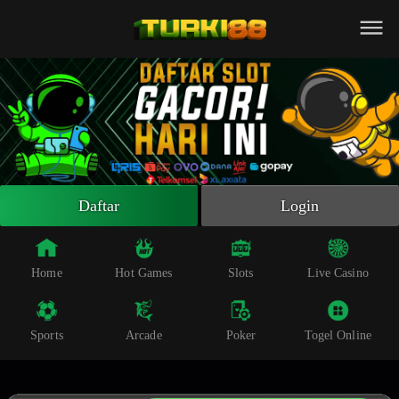
Beranda
Slot Online
Live Casino
Sportsbook
Arcade
Togel Online
Daftar
Login
Poker
Whatsapp
Home
Hot Games
Slots
Live Casino
Telegram
Sports
Arcade
Poker
Togel Online
Livechat