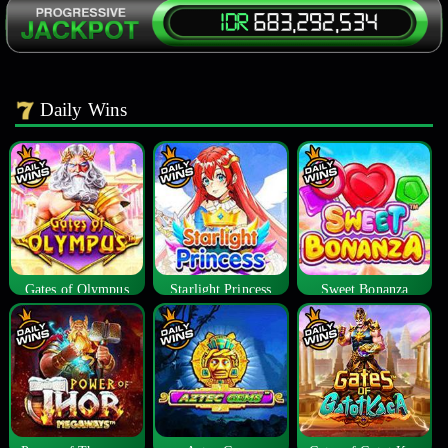
Daily Wins
Gates of Olympus
Starlight Princess
Sweet Bonanza