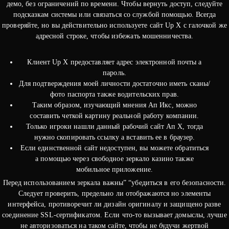
демо, без ограничений по времени. Чтобы вернуть доступ, следуйте
подсказкам системы или связаться со службой помощью. Всегда
проверяйте, но вы действительно используете сайт Up X с галочкой же
адресной строке, чтобы избежать мошенничества.
Клиент Up X предоставляет адрес электронной почты а
пароль.
Для подтверждения моей личности достаточно иметь сканы/
фото паспорта также водительских прав.
Таким образом, изучающий мнения Ап Икс, можно
составить четкой картину реальной работу компании.
Только игроки нашли данный рабочий сайт Ап Х, тогда
нужно скопировать ссылку а вставить ее в браузер.
Если единственной сайт недоступен, вы можете обратиться
а помощью через свободное зеркало казино также
мобильное приложение.
Перед использованием зеркала важны” “убедиться в его безопасности.
Следует проверить, предельно ли отображаются но элементы
интерфейса, противоречит ли дизайн оригиналу и защищено разве
соединение SSL-сертификатом. Если что-то вызывает домыслы, лучше
не авторизоваться на таком сайте, чтобы не будучи жертвой