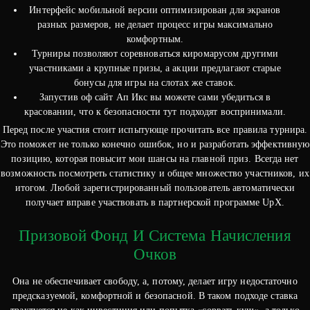
Интерфейс мобильной версии оптимизирован для экранов
разных размеров, не делает процесс игры максимально
комфортным.
Турниры позволяют соревноваться киромарусом другими
участниками а крупные призы, а акции предлагают старые
бонусы для игры на слотах же ставок.
Запустив оф сайт Ап Икс вы можете сами убедиться в
красовании, что к безопасности тут подходят воспринимали.
Перед после участия стоит испытующе прочитать все правила турнира.
Это поможет не только конечно ошибок, но и разработать эффективную
позицию, которая повысит мои шансы на главной приз. Всегда нет
возможность посмотреть статистику и общее множество участников, их
итогом. Любой зарегистрированный пользователь автоматически
получает вправе участвовать в партнерской программе UpX.
Призовой Фонд И Система Начисления
Очков
Она не обеспечивает свободу, а, потому, делает игру недостаточно
предсказуемой, комфортной и безопасной. В таком подходе ставка