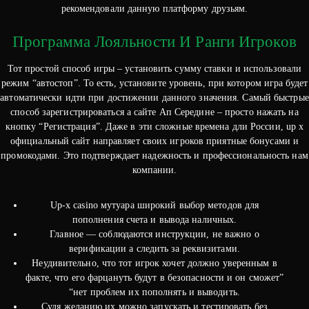
рекомендовали данную платформу друзьям.
Программа Лояльности И Ранги Игроков
Тот простой способ игры – установить сумму ставки и использовали
режим “автостоп”. То есть, установите уровень, при котором игра будет
автоматически идти при достижении данного значения. Самый быстрые
способ зарегистрироваться а сайте Ап Середине – просто нажать на
кнопку “Регистрация”. Даже в эти сложные времена дли России, up x
официальный сайт направляет своих игроков приятные бонусами и
промокодами. Это подтверждает надежность и профессиональность нам
компании.
Up-x casino мутуара широкий выбор методов для
пополнения счета и вывода наличных.
Главное — соблюдаются инструкции, не важно о
верификации а следить за реквизитами.
Неудивительно, что тот игрок хочет должно уверенным в
факте, что его фарцануть будут в безопасности и он сможет”
“нет проблем их пополнять и выводить.
Судя желанию их можно запускать и тестировать без