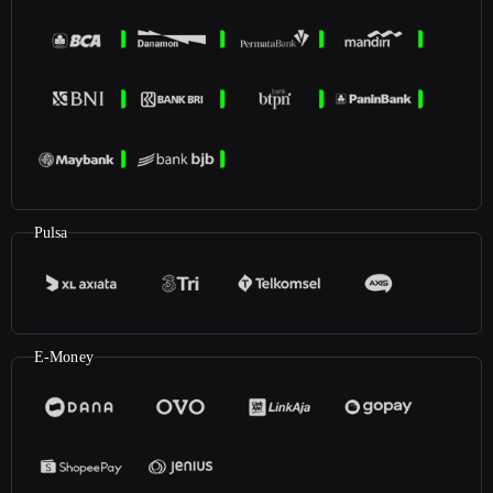
Pulsa
E-Money