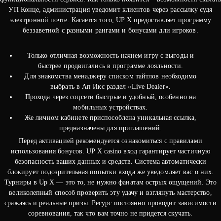
УП Конце, администрация уведомит клиентов через рассылку судя
электронной почте. Касается того, UP X предоставляет программу
беззаветной с разными рангами и бонусами дли игроков.
Только отличная возможность начнем игру с выгоды и
быстрее продвигались в программе лояльности.
Для знакомства менаджеру списком тайтлов необходимо
выбрать в Ап Икс раздел «Live Dealer».
Прохода через соцсети быстрые и удобный, особенно на
мобильных устройствах.
Же личном кабинете приспособлена уникальная ссылка,
предназначены для приглашений.
Перед активацией рекомендуется ознакомиться с правилами
использования бонусов. UP X casino вход гарантирует частичную
безопасность ваших данных и средств. Система автоматически
блокирует подозрительная попытки входа же уведомляет вас о них.
Турниры в Up X — это то, не нужно фанатам острых ощущений. Это
великолепный способ проверить эту удачу и взглянуть мастерство,
сражаясь и реальные призы. Ресурс постоянно проводит зависимости
соревнования, так что вам точно не придется скучать.