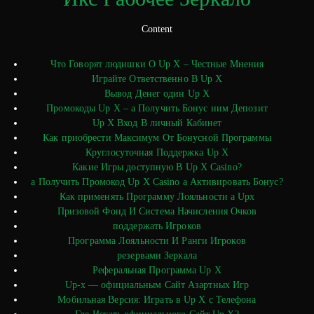
Content
Что Говорят людишки О Up X – Честные Мнения
Играйте Ответственно В Up X
Вывод Денег один Up X
Промокоды Up X – а Получить Бонус ним Депозит
Up X Вход В личный Кабинет
Как приобрести Максимум От Бонусной Программы
Круглосуточная Поддержка Up X
Какие Игры доступную В Up X Casino?
а Получить Промокод Up X Casino а Активировать Бонус?
Как применять Программу Лояльности а Upx
Призовой Фонд И Система Начисления Очков
поддержать Игроков
Программа Лояльности И Ранги Игроков
резервами Зеркала
Реферальная Программа Up X
Up-x — официальным Сайт Азартных Игр
Мобильная Версия: Играть в Up X с Телефона