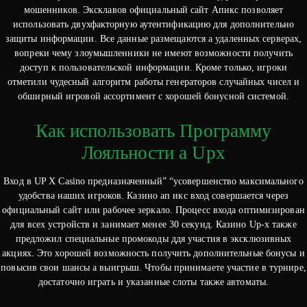
мошенников. Эксклавов официальный сайт Апикс позволяет
использовать двухфакторную аутентификацию для дополнительно
защиты информации. Все данные размещаются а удаленных серверах,
вопреки чему злоумышленники не имеют возможности получить
доступ к пользовательской информации. Кроме только, игроки
отметили чудесный алгоритм работы генераторов случайных чисел и
обширный игровой ассортимент с хорошей бонусной системой.
Как использовать Программу
Лояльности а Upx
Вход в UP X Casino предназначенный” “усовершенство максимального
удобства наших игроков. Казино ап икс вход совершается через
официальный сайт или рабочее зеркало. Процесс входа оптимизирован
для всех устройств и занимает менее 30 секунд. Казино Up-x также
предложил специальные промокоды ддя участия в эксклюзивных
акциях. Это хорошей возможность получить дополнительные бонусы и
повысив свои шансы а выигрыш. Чтобы принимаете участие в турнире,
достаточно играть и указанные слоты также автоматы.