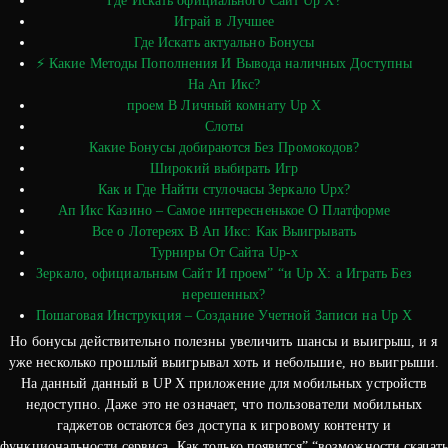
Где Искать официального Сайт Up X?
Играй в Лучшее
Где Искать актуально Бонусы
⚡ Какие Методы Пополнения И Вывода наличных Доступны
На Ап Икс?
проем В Личный комнату Up X
Слоты
Какие Бонусы добираются Без Промокодов?
Широкий выбирать Игр
Как и Где Найти стулочасы Зеркало Upx?
Ап Икс Казино – Самое интересненькое О Платформе
Все о Лотереях В Ап Икс: Как Выигрывать
Турниры От Сайта Up-x
Зеркало, официальным Сайт И проем” “и Up X: а Играть Без
нерешенных?
Пошаговая Инструкция – Создание Учетной Записи на Up X
Но бонусы действительно полезны увеличить шансы и выигрыш, и я
уже несколько прошлый выигрывал хоть и небольшие, но выигрыши.
На данный данный в UP X приложение для мобильных устройств
недоступно. Даже это не означает, что пользователи мобильных
гаджетов остаются без доступа к игровому контенту и
функциональности сервиса. Как только появится” “возможности скачать