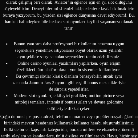
olarak çalışmış biri olarak, Aviator’ın eğlence için en iyi slot olduğunu
söyleyebilirim. Deneyimlerimi sitemizi takip edenlere faydalı kılmak için
buraya yazıyorum, bu yüzden sizi eğlence dünyasına davet ediyorum!. Bu,
hareket halindeyken bile bedava slot oyunları keyfini yaşamanıza olanak
tanır.
Bunun yanı sıra daha profesyonel bir kullanım amacına uygun
seçenekleri yönelmek istiyorsanız boyut olarak uzun yıllardır
aynı şekilde satışa sunulan seçenekleri temin edebilirsiniz.
Online casino oyunları yazılımları yapılırken, oyun erişim
özellikleri tüm platformlara uyumlu sistemler kullanılıyor.
Bu çevrimiçi slotlar klasik olanlara benzeyebilir, ancak aynı
zamanda Jammin Jars 2 oyunu gibi çeşitli bonus mekanikleriyle
de sürpriz yapabilirler.
Modern slot oyunları, etkileyici grafikler, motion picture veya
mitoloji temaları, interaktif bonus turları ve devasa goldmine
ödülleriyle dikkat çeker.
Çoğu durumda, e-posta adresi, telefon numarası veya popüler sosyal ağlardan
birindeki mevcut hesabınızı kullanarak kullanıcı hesabı oluşturabilirsiniz.
Belki de bu en kapsamlı kategoridir; burada mitlere ve efsanelere, önemli
tarihi olaylara ve karakterlere, ünlü dizilere ve filmlere vb. Hayır, hiçbir şey