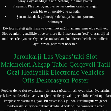
parayla oynamadığınız için herhangi bir sınır yoktur.
Pragmatic Play her oyuncuya ve her on-line casinoya uygun
geniş bir oyun portföyüne sahiptir.
Şansın size denk gelmesiyle de kasayı katlama şansınız
bulunuyor.
Böylece strateji geliştirme ve oyun mekaniğini anlama şansı elde ediliyor.
Slot oyunları, genellikle three or more ila 5 makaradan (reel) oluşan dijital
makinelerde oynanır. Oyuncular makaraları döndürerek belirli sembollerin
aynı hizada gelmesini hedefler.
Jeronkarji Las Vegas’taki Slot
Makineleri Ahşap Tablo Çerçeveli Tatil
Gezi Hediyelik Electronic Vehicles
Ofis Dekorasyon Poster
Popüler demo slot oyunlarının bir arada gösterilmesi, oyun sitesi üyelerinin,
çok kazanabilecekleri ve oyun işlemleri ile iyi vakit geçirebilecekleri oyunlar
karşılaştırmalarını sağlıyor. Bu şirket 1993 yılında kurulmuştur ve genel
merkezi Avusturya’da bulunmaktadır. Ancak online casinoların artan