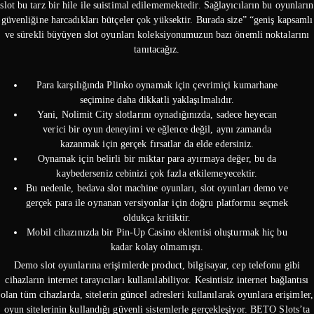
slot bu tarz bir hile ile suistimal edilememektedir. Sağlayıcıların bu oyunların
güvenliğine harcadıkları bütçeler çok yüksektir. Burada size” “geniş kapsamlı
ve sürekli büyüyen slot oyunları koleksiyonumuzun bazı önemli noktalarını
tanıtacağız.
Para karşılığında Plinko oynamak için çevrimiçi kumarhane
seçimine daha dikkatli yaklaşılmalıdır.
Yani, Nolimit City slotlarını oynadığınızda, sadece heyecan
verici bir oyun deneyimi ve eğlence değil, aynı zamanda
kazanmak için gerçek fırsatlar da elde edersiniz.
Oynamak için belirli bir miktar para ayırmaya değer, bu da
kaybederseniz cebinizi çok fazla etkilemeyecektir.
Bu nedenle, bedava slot machine oyunları, slot oyunları demo ve
gerçek para ile oynanan versiyonlar için doğru platformu seçmek
oldukça kritiktir.
Mobil cihazınızda bir Pin-Up Casino eklentisi oluşturmak hiç bu
kadar kolay olmamıştı.
Demo slot oyunlarına erişimlerde product, bilgisayar, cep telefonu gibi
cihazların internet tarayıcıları kullanılabiliyor. Kesintisiz internet bağlantısı
olan tüm cihazlarda, sitelerin güncel adresleri kullanılarak oyunlara erişimler,
oyun sitelerinin kullandığı güvenli sistemlerle gerçekleşiyor. BETO Slots’ta