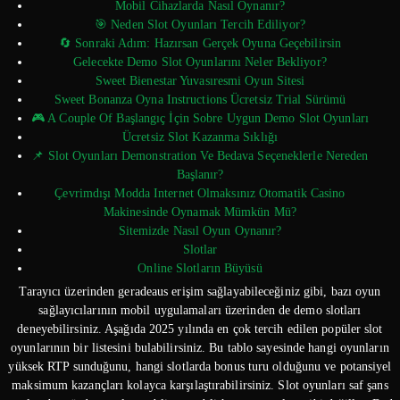
Mobil Cihazlarda Nasıl Oynanır?
🎯 Neden Slot Oyunları Tercih Ediliyor?
🔄 Sonraki Adım: Hazırsan Gerçek Oyuna Geçebilirsin
Gelecekte Demo Slot Oyunlarını Neler Bekliyor?
Sweet Bienestar Yuvasıresmi Oyun Sitesi
Sweet Bonanza Oyna Instructions Ücretsiz Trial Sürümü
🎮 A Couple Of Başlangıç İçin Sobre Uygun Demo Slot Oyunları
Ücretsiz Slot Kazanma Sıklığı
📌 Slot Oyunları Demonstration Ve Bedava Seçeneklerle Nereden
Başlanır?
Çevrimdışı Modda Internet Olmaksınız Otomatik Casino
Makinesinde Oynamak Mümkün Mü?
Sitemizde Nasıl Oyun Oynanır?
Slotlar
Online Slotların Büyüsü
Tarayıcı üzerinden geradeaus erişim sağlayabileceğiniz gibi, bazı oyun
sağlayıcılarının mobil uygulamaları üzerinden de demo slotları
deneyebilirsiniz. Aşağıda 2025 yılında en çok tercih edilen popüler slot
oyunlarının bir listesini bulabilirsiniz. Bu tablo sayesinde hangi oyunların
yüksek RTP sunduğunu, hangi slotlarda bonus turu olduğunu ve potansiyel
maksimum kazançları kolayca karşılaştırabilirsiniz. Slot oyunları saf şans