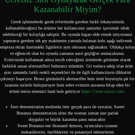
Kazanabilir Miyim?
Gerek işletmelerde gerek evlerinizde gerekse farklı lokasyonlarda
kullanabileceğiniz bu ürünler her kullanıcının saniyeler içerisinde idrak
edebileceği bir kolaylığa sahiptir. Bu oyunda başarı elde etmek istiyorsanız
yapmanız gereken tek şey makinenin yanında bulunan kolu aşağı indirmek
empieza ekran üzerindeki figürlerin aynı olmasını sağlamaktır. Oldukça kolay
ve eğlenceli olan bu oyunda zamanın nasıl geçtiğini unutacaksınız.
Evlerinizde kullanmak adına tercih edeceğiniz ürünlerde görünüm olarak
farklılık sunan alternatifleri bulmanız mümkün. Gri tonlara sahip olan ürün
aynı zamanda farklı renkli seçenekleri ile de ilgili kullanıcıların dikkatini
çekmeyi başarıyor. Bronz görünümlü alternatifler hem mini boyutuyla şık bir
tasarımı sizlerle buluşturuyor hem sobre evinizin aurasına hitap eden bir
ürünü temin etmenizi basit hale getiriyor
https://1xbet-oyna1.com/
.
İster demonstration modunda ister gerçek para ile oynayın, Sweet
Bonanza demonstration slotu the woman zaman size parlak
duygular ve büyük kazanma şansı sunacaktır.
Sweet Bonanza one thousand demosu, oyunculara oyunun
mekaniklerini, özelliklerini ve potansiyel ödemelerini