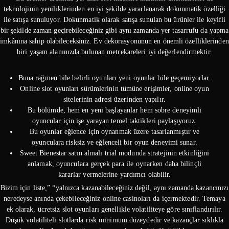
teknolojinin yeniliklerinden en iyi şekilde yararlanarak dokunmatik özelliği
ile satışa sunuluyor. Dokunmatik olarak satışa sunulan bu ürünler ile keyifli
bir şekilde zaman geçirebileceğiniz gibi aynı zamanda yer tasarrufu da yapma
imkânına sahip olabileceksiniz. Ev dekorasyonunun en önemli özelliklerinden
biri yaşam alanınızda bulunan metrekareleri iyi değerlendirmektir.
Buna rağmen bile belirli oyunları yeni oyunlar bile geçemiyorlar.
Online slot oyunları sürümlerinin tümüne erişimler, online oyun
sitelerinin adresi üzerinden yapılır.
Bu bölümde, hem en yeni başlayanlar hem sobre deneyimli
oyuncular için işe yarayan temel taktikleri paylaşıyoruz.
Bu oyunlar eğlence için oynanmak üzere tasarlanmıştır ve
oyunculara risksiz ve eğlenceli bir oyun deneyimi sunar.
Sweet Bienestar satın almalı trial modunda stratejinin etkinliğini
anlamak, oyunculara gerçek para ile oynarken daha bilinçli
kararlar vermelerine yardımcı olabilir.
Bizim için liste,” “yalnızca kazanabileceğiniz değil, aynı zamanda kazancınızı
neredeyse anında çekebileceğiniz online casinoları da içermektedir. Temaya
ek olarak, ücretsiz slot oyunları genellikle volatiliteye göre sınıflandırılır.
Düşük volatiliteli slotlarda risk minimum düzeydedir ve kazançlar sıklıkla