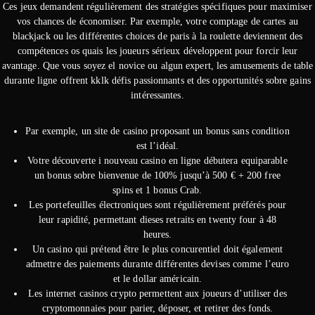
Ces jeux demandent régulièrement des stratégies spécifiques pour maximiser
vos chances de économiser. Par exemple, votre comptage de cartes au
blackjack ou les différentes choices de paris à la roulette deviennent des
compétences os quais les joueurs sérieux développent pour forcir leur
avantage. Que vous soyez el novice ou algun expert, les amusements de table
durante ligne offrent kklk défis passionnants et des opportunités sobre gains
intéressantes.
Par exemple, un site de casino proposant un bonus sans condition
est l’idéal.
Votre découverte i nouveau casino en ligne débutera equiparable
un bonus sobre bienvenue de 100% jusqu’à 500 € + 200 free
spins et 1 bonus Crab.
Les portefeuilles électroniques sont régulièrement préférés pour
leur rapidité, permettant dieses retraits en twenty four à 48
heures.
Un casino qui prétend être le plus concurentiel doit également
admettre des paiements durante différentes devises comme l’euro
et le dollar américain.
Les internet casinos crypto permettent aux joueurs d’utiliser des
cryptomonnaies pour parier, déposer, et retirer des fonds.