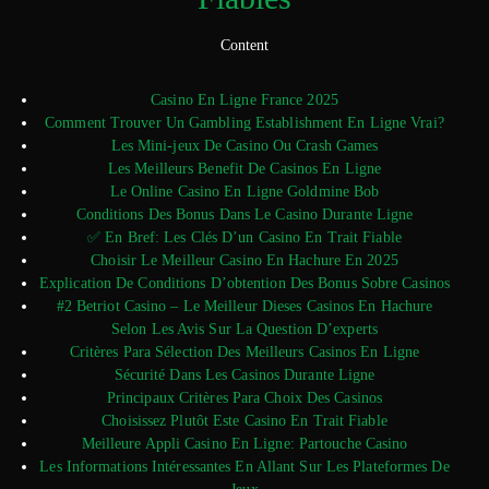
Content
Casino En Ligne France 2025
Comment Trouver Un Gambling Establishment En Ligne Vrai?
Les Mini-jeux De Casino Ou Crash Games
Les Meilleurs Benefit De Casinos En Ligne
Le Online Casino En Ligne Goldmine Bob
Conditions Des Bonus Dans Le Casino Durante Ligne
✅ En Bref: Les Clés D’un Casino En Trait Fiable
Choisir Le Meilleur Casino En Hachure En 2025
Explication De Conditions D’obtention Des Bonus Sobre Casinos
#2 Betriot Casino – Le Meilleur Dieses Casinos En Hachure
Selon Les Avis Sur La Question D’experts
Critères Para Sélection Des Meilleurs Casinos En Ligne
Sécurité Dans Les Casinos Durante Ligne
Principaux Critères Para Choix Des Casinos
Choisissez Plutôt Este Casino En Trait Fiable
Meilleure Appli Casino En Ligne: Partouche Casino
Les Informations Intéressantes En Allant Sur Les Plateformes De