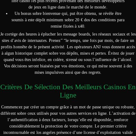
line casino les plus récents provenant des meilleurs développeurs
de jeux en ligne dans le marché de le monde.
Un bonus sobre bienvenue qui, put être obtenu, se révèle être
soumis à este dépôt minimum sobre 20 € dos des conditions para
remise fixées à x40.
Je cortège des heures à éplucher les message boards, les réseaux sociaux et les
sites d’avis de internautes. Prenez” “le temps, une fois par mois, de faire un
profits honnête de le présent activité. Les opérateurs ANJ vous donnent accès
à algun historique complet sobre vos dépôts, mises et pertes. Évitez de jouer
quand vous êtes infelice, en colère, stressé ou sous l’influence de l’alcool.
Vos décisions seront biaisées par vos émotions, ce qui mène souvent à des
mises impulsives ainsi que des regrets.
Critères De Sélection Des Meilleurs Casinos En
Ligne
Commencez par créer un compte grâce à un mot de passe unique ou robuste,
différent sobre ceux utilisés pour vos autres services en ligne. L’activation de
l’authentification à deux facteurs, lorsqu’elle est disponible, renforce
considérablement la protection de votre compte. Le premier critère
incontournable est los angeles présence d’une license d’exploitation valide