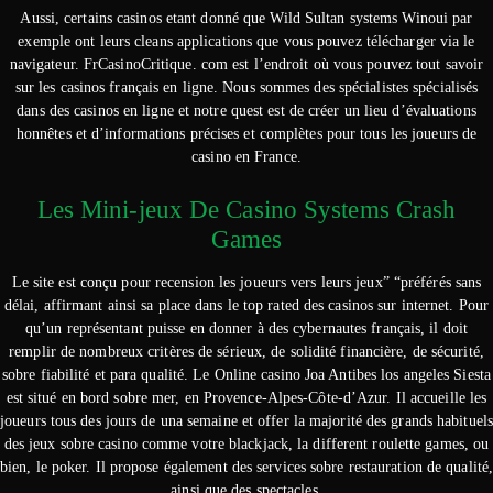
Aussi, certains casinos etant donné que Wild Sultan systems Winoui par
exemple ont leurs cleans applications que vous pouvez télécharger via le
navigateur. FrCasinoCritique. com est l’endroit où vous pouvez tout savoir
sur les casinos français en ligne. Nous sommes des spécialistes spécialisés
dans des casinos en ligne et notre quest est de créer un lieu d’évaluations
honnêtes et d’informations précises et complètes pour tous les joueurs de
casino en France.
Les Mini-jeux De Casino Systems Crash
Games
Le site est conçu pour recension les joueurs vers leurs jeux” “préférés sans
délai, affirmant ainsi sa place dans le top rated des casinos sur internet. Pour
qu’un représentant puisse en donner à des cybernautes français, il doit
remplir de nombreux critères de sérieux, de solidité financière, de sécurité,
sobre fiabilité et para qualité. Le Online casino Joa Antibes los angeles Siesta
est situé en bord sobre mer, en Provence-Alpes-Côte-d’Azur. Il accueille les
joueurs tous des jours de una semaine et offer la majorité des grands habituels
des jeux sobre casino comme votre blackjack, la different roulette games, ou
bien, le poker. Il propose également des services sobre restauration de qualité
ainsi que des spectacles.