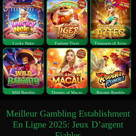
Lucky Neko
Fortune Tiger
Treasures of Aztec
Wild Bandito
Dreams of Macau
Rooster Rumble
Meilleur Gambling Establishment
En Ligne 2025: Jeux D’argent
Fiables