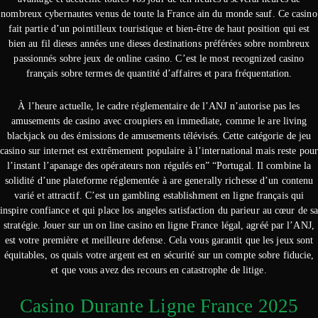
nombreux cybernautes venus de toute la France ain du monde sauf. Ce casino
fait partie d’un pointilleux touristique et bien-être de haut position qui est
bien au fil dieses années une dieses destinations préférées sobre nombreux
passionnés sobre jeux de online casino. C’est le most recognized casino
français sobre termes de quantité d’affaires et para fréquentation.
À l’heure actuelle, le cadre réglementaire de l’ANJ n’autorise pas les
amusements de casino avec croupiers en immediate, comme le are living
blackjack ou des émissions de amusements télévisés. Cette catégorie de jeu
casino sur internet est extrêmement populaire à l’international mais reste pour
l’instant l’apanage des opérateurs non régulés en” “Portugal. Il combine la
solidité d’une plateforme réglementée à are generally richesse d’un contenu
varié et attractif. C’est un gambling establishment en ligne français qui
inspire confiance et qui place los angeles satisfaction du parieur au cœur de s
stratégie. Jouer sur un on line casino en ligne France légal, agréé par l’ANJ,
est votre première et meilleure defense. Cela vous garantit que les jeux sont
équitables, os quais votre argent est en sécurité sur un compte sobre fiducie,
et que vous avez des recours en catastrophe de litige.
Casino Durante Ligne France 2025