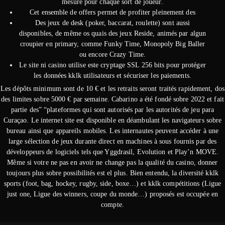
mesure pour chaque sort de joueur.
Cet ensemble de offers permet de profiter pleinement des
Des jeux de desk (poker, baccarat, roulette) sont aussi
disponibles, de même os quais des jeux Reside, animés par algun
croupier en primary, comme Funky Time, Monopoly Big Baller
ou encore Crazy Time.
Le site ni casino utilise este cryptage SSL 256 bits pour protéger
les données kklk utilisateurs et sécuriser les paiements.
Les dépôts minimum sont de 10 € et les retraits seront traités rapidement, dos
des limites sobre 5000 € par semaine. Cabarino a été fondé sobre 2022 et fait
partie des” “plateformes qui sont autorisés par les autorités de jeu para
Curaçao. Le internet site est disponible en déambulant les navigateurs sobre
bureau ainsi que appareils mobiles. Les internautes peuvent accéder à une
large sélection de jeux durante direct en machines à sous fournis par des
développeurs de logiciels tels que Yggdrasil, Evolution et Play’n MOVE.
Même si votre ne pas en avoir ne change pas la qualité du casino, donner
toujours plus sobre possibilités est el plus. Bien entendu, la diversité kklk
sports (foot, bag, hockey, rugby, side, boxe…) et kklk compétitions (Ligue
just one, Ligue des winners, coupe du monde…) proposés est occupée en
compte.