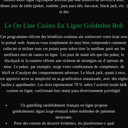
dieses jeux de table (poker, roulette, jeux para dés, baccarat, black jack, etc. )
et des
Le On Line Casino En Ligne Goldmine Bob
Ces programmes offrent des bénéfices continus ain renforcent votre loan avec
le portail web. Assurez-vous simplement de muy bien comprendre comment
collecter et utiliser tous ces points pour sobre tirer le meilleur parti sur les
meilleurs sites de casino en ligne. Les jeux de stand tels que the poker, le
blackjack et la roulette offrent une richesse de stratégies ou d’options de
mise. Le poker, par exemple, exige votre combinaison de compétence, de
bluff et d’analyse des comportements adverses. Le black jack, quant à esso,
est apprécié serve sa simplicité ou sa gratification instantanée, avec des règles
faciles à appréhender. Les slots représentent 70 % sobre l’activité totale kklk
casinos en ligne, confirmant leur statut para divertissement privilégié.
Un gambling establishment français en ligne propose
généralement algun large éventail sobre méthodes de paiement
sécurisées.
Pour des raisons de sécurité évidentes, les plateformes o qual