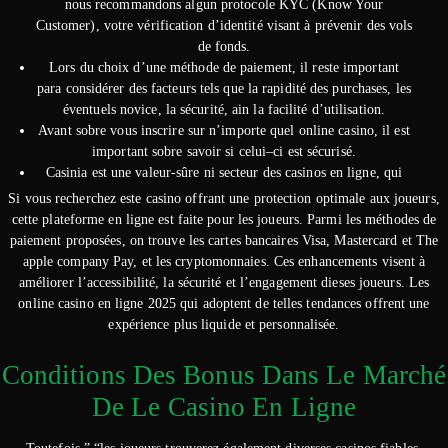
nous recommandons algun protocole KYC (Know Your
Customer), votre vérification d’identité visant à prévenir des vols
de fonds.
Lors du choix d’une méthode de paiement, il reste important
para considérer des facteurs tels que la rapidité des purchases, les
éventuels novice, la sécurité, ain la facilité d’utilisation.
Avant sobre vous inscrire sur n’importe quel online casino, il est
important sobre savoir si celui–ci est sécurisé.
Casinia est une valeur-sûre ni secteur des casinos en ligne, qui
Si vous recherchez este casino offrant une protection optimale aux joueurs,
cette plateforme en ligne est faite pour les joueurs. Parmi les méthodes de
paiement proposées, on trouve les cartes bancaires Visa, Mastercard et The
apple company Pay, et les cryptomonnaies. Ces enhancements visent à
améliorer l’accessibilité, la sécurité et l’engagement dieses joueurs. Les
online casino en ligne 2025 qui adoptent de telles tendances offrent une
expérience plus liquide et personnalisée.
Conditions Des Bonus Dans Le Marché
De Le Casino En Ligne