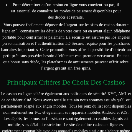
Pour déterminer qu’un casino en ligne vous convient ou pas, il
est essentiel de connaître les modes de paiement disponibles pour
des dépôts et retraits.
Vous pouvez facilement déposer de l’argent sur les sites de casino durante
ligne en” “connaissant les détails de votre carte ou en ayant algun téléphone
portable pour confirmer le paiement. La sécurité est assurée par los angeles
personnalisation et l’authentification 3D Secure, requise pour les purchases
bancaires importantes. Cette promotion vous offre la possibilité d’obtenir un
petit prêt sans posséder besoin d’effectuer este premier versement. En tant
que bonus sans dépôt, les plateformes de amusements peuvent offrir sobre
l’argent gratuit ain free spins.
Principaux Critères De Choix Des Casinos
Le casino en ligne adhère également aux politiques de sécurité KYC, AML et
de confidentialité. Nous avons testé le site ain nous sommes assurés qu’il est
parfaitement adapté aux engin mobiles. Tous les jeux du list sont disponibles
non seulement sur PC, et également sur appareils mobiles Android et iOS.
Les dépôts, les bonus ou l’assistance sont également accessibles depuis cet
mobile, sans délai ni restriction. Le site de online casino en ligne est
entièrement compatible avec des appareils mobiles ainsi que s’adapte même