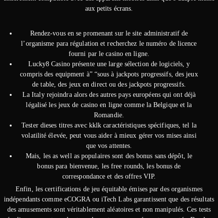
aux petits écrans.
Rendez-vous en se promenant sur le site administratif de
l’organisme para régulation et recherchez le numéro de licence
fourni par le casino en ligne.
Lucky8 Casino présente une large sélection de logiciels, y
compris des equipment à” “sous à jackpots progressifs, des jeux
de table, des jeux en direct ou des jackpots progressifs.
La Italy rejoindra alors des autres pays européens qui ont déjà
légalisé les jeux de casino en ligne comme la Belgique et la
Romandie.
Tester dieses titres avec kklk caractéristiques spécifiques, tel la
volatilité élevée, peut vous aider à mieux gérer vos mises ainsi
que vos attentes.
Mais, les as well as populaires sont des bonus sans dépôt, le
bonus para bienvenue, les free rounds, les bonus de
correspondance et des offres VIP.
Enfin, les certifications de jeu équitable émises par des organismes
indépendants comme eCOGRA ou iTech Labs garantissent que des résultats
des amusements sont véritablement aléatoires et non manipulés. Ces tests