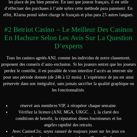
les place de jeu bien pensées. En tant que joueur français, il est utile
d’effectuer des purchases à l’aide sobre cette méthode para paiement. En
effet, Klarna prend sobre charge le français et plus para 25 autres langues.
#2 Betriot Casino – Le Meilleur Des Casinos
En Hachure Selon Les Avis Sur La Question
D’experts
Tous les casinos agréés ANJ, comme les individus de notre classement,
proposent des conseils d’auto-exclusion. Si les joueurs sentez que les joueurs
perdez le contrôle, il est possible de vous interdire l’accès au internet site
pour une période donnée (de 24h à 12 mois). L’expérience de jeu est ainsi
préservée dans son intégralité, sans jamais sacrifier la qualité graphique ou
les fonctionnalités.
réservé aux membres VIP, à récupérer chaque semaine.
Vérifiez la licence (ANJ, MGA, UKGC… ), la clarté des
conditions de benefit, la réputation dieses fournisseurs et los
angeles rapidité des retraits.
Avec CasinoClic, soyez rassuré de toujours jouer sur les jeux on