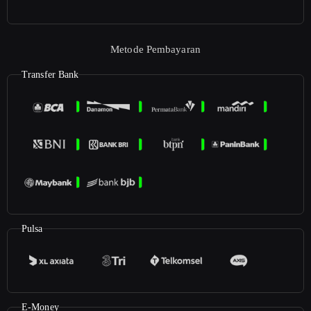
Metode Pembayaran
Transfer Bank
Pulsa
E-Money