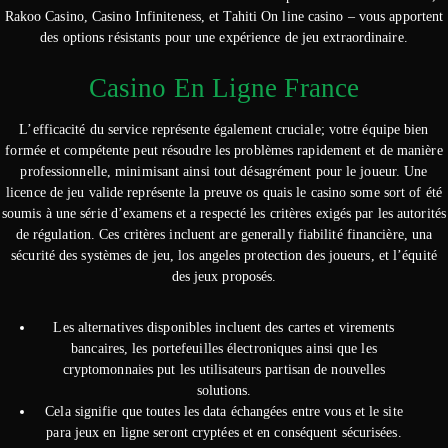
Rakoo Casino, Casino Infiniteness, et Tahiti On line casino – vous apportent
des options résistants pour une expérience de jeu extraordinaire.
Casino En Ligne France
L’efficacité du service représente également cruciale; votre équipe bien
formée et compétente peut résoudre les problèmes rapidement et de manière
professionnelle, minimisant ainsi tout désagrément pour le joueur. Une
licence de jeu valide représente la preuve os quais le casino some sort of été
soumis à une série d’examens et a respecté les critères exigés par les autorités
de régulation. Ces critères incluent are generally fiabilité financière, una
sécurité des systèmes de jeu, los angeles protection des joueurs, et l’équité
des jeux proposés.
Les alternatives disponibles incluent des cartes et virements
bancaires, les portefeuilles électroniques ainsi que les
cryptomonnaies put les utilisateurs partisan de nouvelles
solutions.
Cela signifie que toutes les data échangées entre vous et le site
para jeux en ligne seront cryptées et en conséquent sécurisées.