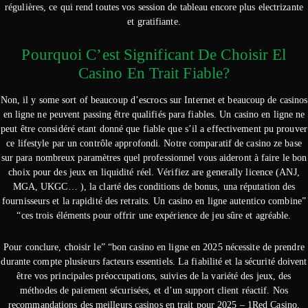
régulières, ce qui rend toutes vos session de tableau encore plus electrizante
et gratifiante.
Pourquoi C’est Significant De Choisir El
Casino En Trait Fiable?
Non, il y some sort of beaucoup d’escrocs sur Internet et beaucoup de casinos
en ligne ne peuvent passing être qualifiés para fiables. Un casino en ligne ne
peut être considéré etant donné que fiable que s’il a effectivement pu prouver
ce lifestyle par un contrôle approfondi. Notre comparatif de casino ze base
sur para nombreux paramètres quel professionnel vous aideront à faire le bon
choix pour des jeux en liquidité réel. Vérifiez are generally licence (ANJ,
MGA, UKGC… ), la clarté des conditions de bonus, una réputation des
fournisseurs et la rapidité des retraits. Un casino en ligne autentico combine”
“ces trois éléments pour offrir une expérience de jeu sûre et agréable.
Pour conclure, choisir le” “bon casino en ligne en 2025 nécessite de prendre
durante compte plusieurs facteurs essentiels. La fiabilité et la sécurité doivent
être vos principales préoccupations, suivies de la variété des jeux, des
méthodes de paiement sécurisées, et d’un support client réactif. Nos
recommandations des meilleurs casinos en trait pour 2025 – 1Red Casino,