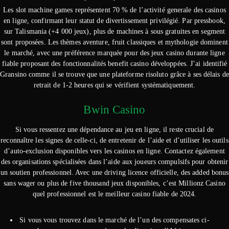
Les slot machine games représentent 70 % de l’activité generale des casinos
en ligne, confirmant leur statut de divertissement privilégié. Par pressbook,
sur Talismania (+4 000 jeux), plus de machines à sous gratuites en segment
sont proposées. Les thèmes aventure, fruit classiques et mythologie dominent
le marché, avec une préférence marquée pour des jeux casino durante ligne
fiable proposant des fonctionnalités benefit casino développées. J’ai identifié
Gransino comme il se trouve que une plateforme risoluto grâce à ses délais de
retrait de 1-2 heures qui se vérifient systématiquement.
Bwin Casino
Si vous ressentez une dépendance au jeu en ligne, il reste crucial de
reconnaître les signes de celle-ci, de entretenir de l’aide et d’utiliser les outils
d’auto-exclusion disponibles vers les casinos en ligne. Contactez également
des organisations spécialisées dans l’aide aux joueurs compulsifs pour obtenir
un soutien professionnel. Avec une driving licence officielle, des added bonus
sans wager ou plus de five thousand jeux disponibles, c’est Millionz Casino
quel professionnel est le meilleur casino fiable de 2024.
Si vous vous trouvez dans le marché de l’un des compensates ci-