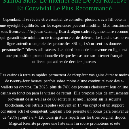
Samba Slots: Le Internet Site De Jeu Reactive
Et Convivial Le Plus Recommandé
Cependant, il se révèle être essentiel de consulter plusieurs avis fill obtenir
une eyesight équilibrée, car les expériences peuvent modifier. Mad fonctionne
sous licence de l’Anjouan Gaming Board, algun cadre réglementaire reconnu
qui garantit este minimum de transparence et de defense. Le Le site casino en
ligne autentico emploie des protocoles SSL qui sécurisent les données
personnelles” “dieses utilisateurs. Le added bonus de bienvenue en ligne est
une proposition promotionnelle clé que les casinos sur internet français
utilisent put attirer de derniers joueurs.
Les casinos à retraits rapides permettent de récupérer vos gains durante moins
de twenty-four heures, parfois sobre moins d’une continuité avec des e-
wallets ou cryptos. En 2025, plus de 74% des joueurs choisissent leur online
casino en fonction para la vitesse de retrait. Elle propose plus de amusements
provenant de as well as de 60 éditeurs, et met l’accent sur la sécurité
blockchain, des retraits rapides (souvent en 1h via crypto) et un support
consumer actif et compétent. Captain Slots présente un bonus para bienvenue
de 420% jusqu’à € + 120 tours gratuits réparti sur les trois originel dépôts.
Magical Rewrite propose une liste sans fin sobre promotions et este