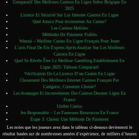
Comparatif Des Meilleurs Casinos En Ligne Sobre Belgique En
2025
Licence Et Sécurité Sur Les Internet Casinos En Ligne
Quel Astuce Pour économiser Au Casino?
Les Casinos Mobiles
Méthodes De Paiement Fiables
Winoui – Meilleur Casino En Ligne Français Pour Jouer
L’avis Final De Em Experts Après Analyze Sur Les Meilleurs
Casinos En Ligne
Quel Se Révèle Être Le Meilleur Gambling Establishment En
Ligne 2025: Tableau Comparatif
Vérification De La Licence D’un Casino En Ligne
Classement Des Meilleurs Internet Casinos Français Par
Catégorie, Comment Choisir?
Les Avantages Et Inconvénients Des Casinos Durante Ligne En
France
Unibet Casino
Jeu Responsable – Les Fameuses Ressources En France
Étape 3: Choisir Une Méthode De Paiement
Les notes que les joueurs avez dans le tableau ci-dessous deviennent le
résultat basées sur de nombreuses années d’expérience, de milliers d’heures