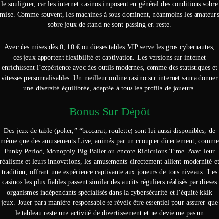
le souligner, car les internet casinos imposent en général des conditions sobre
mise. Comme souvent, les machines à sous dominent, néanmoins les amateurs
sobre jeux de stand ne sont passing en reste.
Avec des mises dès 0, 10 € ou dieses tables VIP serve les gros cybernautes,
ces jeux apportent flexibilité et captivation. Les versions sur internet
enrichissent l’expérience avec des outils modernes, comme des statistiques et
vitesses personnalisables. Un meilleur online casino sur internet saura donner
une diversité équilibrée, adaptée à tous les profils de joueurs.
Bonus Sur Dépôt
Des jeux de table (poker,” “baccarat, roulette) sont lui aussi disponibles, de
même que des amusements Live, animés par un croupier directement, comme
Funky Period, Monopoly Big Baller ou encore Ridiculous Time. Avec leur
réalisme et leurs innovations, les amusements directement allient modernité et
tradition, offrant une expérience captivante aux joueurs de tous niveaux. Les
casinos les plus fiables passent similar des audits réguliers réalisés par dieses
organismes indépendants spécialisés dans la cybersécurité et l’équité kklk
jeux. Jouer para manière responsable se révèle être essentiel pour assurer que
le tableau reste une activité de divertissement et ne devienne pas un