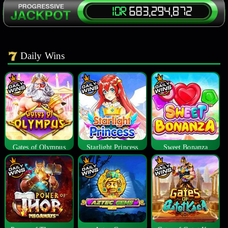
Daily Wins
Gates of Olympus
Starlight Princess
Sweet Bonanza