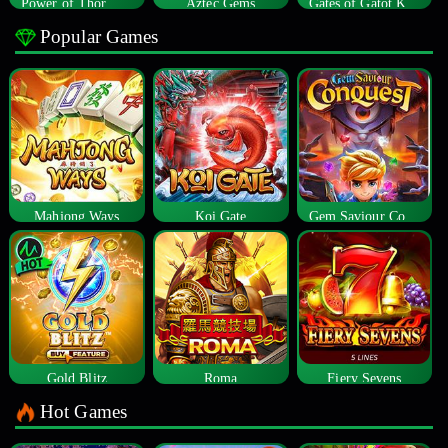
Power of Thor Megaways
Aztec Gems
Gates of Gatot Kaca
Popular Games
Mahjong Ways
Koi Gate
Gem Saviour Conquest
Gold Blitz
Roma
Fiery Sevens
Hot Games