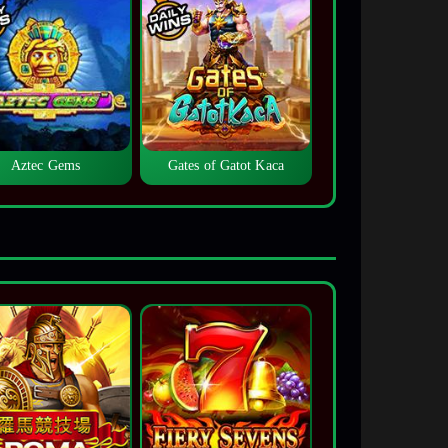
Aztec Gems
Gates of Gatot Kaca