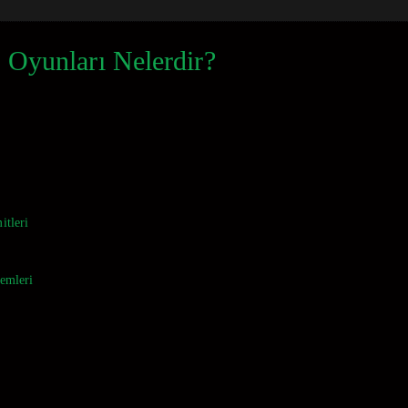
o Oyunları Nelerdir?
itleri
emleri