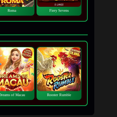
Roma
Fiery Sevens
Dreams of Macau
Rooster Rumble