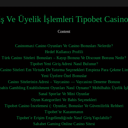
ş Ve Üyelik İşlemleri Tipobet Casin
Content
Casinomaxi Casino Oyunları Ve Casino Bonusları Nelerdir?
Hedef Kullanıcı Profili
Türk Casino Siteleri Bonusları – Kayıp Bonusu Ve Discount Bonusu Nedir?
Tipobet Yeni Giriş Adresi Nasıl Bulunur?
Casino Siteleri Em Virtude De Yatırma Seçenekleri Empieza Para Çekme Lim
Yeni Üyelere Özel Bonuslar
Casino Sitelerinin Adresi – Vaycasino — Vaycasino Deneme Bonusu
bahis Gambling Establishment Oyunları Nasıl Oynanır? Mobilbahis Üyelik İşl
Sanal Sporlar Ve Mini Oyunlar
Oyun Kategorileri Ve Bahis Seçenekleri
Tipobet Casino İncelemesi (: Oyunlar, Bonuslar Ve Güvenilirlik Rehberi
Tipobet’te Kazanmanın
Tipobet’e Erişim Engellendiğinde Nasıl Giriş Yapılabilir?
Sahabet Gaming Online Casino Sitesi