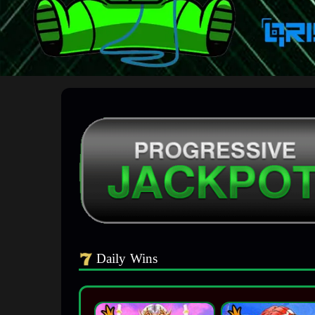
Daily Wins