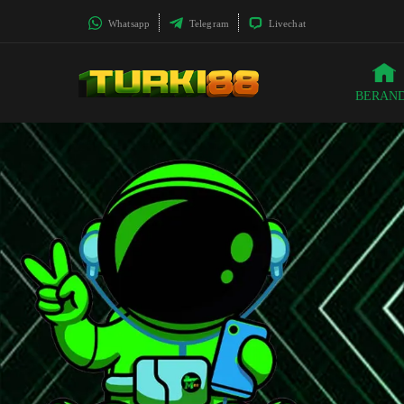
Whatsapp
Telegram
Livechat
BERAN