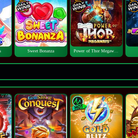
s
Sweet Bonanza
Power of Thor Megaways