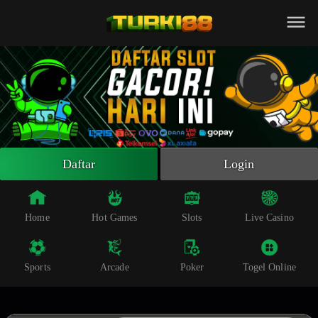
Beranda
Slot Online
Live Casino
Sportsbook
Arcade
Togel Online
Daftar
Login
Poker
Whatsapp
Home
Hot Games
Slots
Live Casino
Telegram
Sports
Arcade
Poker
Togel Online
Livechat