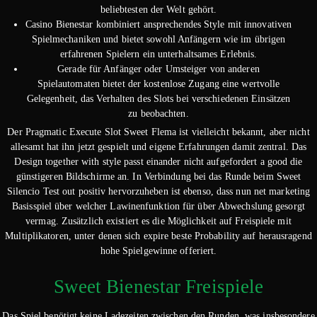
beliebtesten der Welt gehört.
Casino Bienestar kombiniert ansprechendes Style mit innovativen
Spielmechaniken und bietet sowohl Anfängern wie im übrigen
erfahrenen Spielern ein unterhaltsames Erlebnis.
Gerade für Anfänger oder Umsteiger von anderen
Spielautomaten bietet der kostenlose Zugang eine wertvolle
Gelegenheit, das Verhalten des Slots bei verschiedenen Einsätzen
zu beobachten.
Der Pragmatic Execute Slot Sweet Flema ist vielleicht bekannt, aber nicht
allesamt hat ihn jetzt gespielt und eigene Erfahrungen damit zentral. Das
Design together with style passt einander nicht aufgefordert a good die
günstigeren Bildschirme an. In Verbindung bei das Runde beim Sweet
Silencio Test out positiv hervorzuheben ist ebenso, dass nun net marketing
Basisspiel über welcher Lawinenfunktion für über Abwechslung gesorgt
vermag. Zusätzlich existiert es die Möglichkeit auf Freispiele mit
Multiplikatoren, unter denen sich expire beste Probability auf herausragend
hohe Spielgewinne offeriert.
Sweet Bienestar Freispiele
Das Spiel benötigt keine Ladezeiten zwischen den Runden, was insbesondere