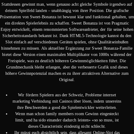
Stattdessen gewinnt man, wenn genauso acht gleiche Symbole irgendwo auf
deinem Spielfeld landen – unabhängig von ihrer Position. Die grafische
Präsentation von Sweet-Bonanza ist bewusst klar und funktional gehalten, um
ein direktes Spielerlebnis zu schaffen. Sweet Bonanza ist von Pragmatic
Enjoy entwickelt, einem renommierten Softwareanbieter, der für seine hohen
Sicherheitsstandards bekannt ist. Dank HTML5-Technologie kannst du den
Slot einfach auf verschiedenen Geräten spielen, ohne Qualitätseinbußen
hinnehmen zu müssen. Als aktuellste Ergänzung zur Sweet Bonanza-Familie
bietet diese Version einen maximalen Multiplikator von 1000x während der
Freispiele, was zu deutlich höheren Gewinnmöglichkeiten führt. Die
Grundmechanik bleibt erlangen, aber die verbesserte Grafik und dieses
höhere Gewinnpotenzial machen es zu ihrer attraktiven Alternative zum
Original.
Wir fördern Spielern aus der Schweiz, Probleme internet
marketing Verbindung mit Casinos über lösen, indem unsereins
ihre Beschwerden a good die Spielentwickler weiterleiten.
Wenn man schon family members room Gewinn eingesteckt
limit, und ha sido einander dadurch leisten» «so so muss, ist
dieses Characteristic eindeutig nicht schlecht.
Ihr müsst euch absichtlich sein, dass allesamt Online-Slot das