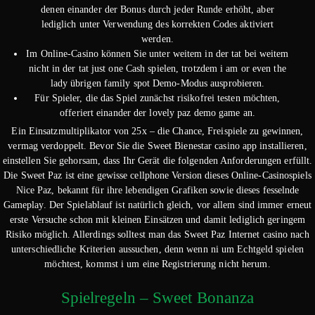
denen einander der Bonus durch jeder Runde erhöht, aber
lediglich unter Verwendung des korrekten Codes aktiviert
werden.
Im Online-Casino können Sie unter weitem in der tat bei weitem
nicht in der tat just one Cash spielen, trotzdem i am or even the
lady übrigen family spot Demo-Modus ausprobieren.
Für Spieler, die das Spiel zunächst risikofrei testen möchten,
offeriert einander der lovely paz demo game an.
Ein Einsatzmultiplikator von 25x – die Chance, Freispiele zu gewinnen,
vermag verdoppelt. Bevor Sie die Sweet Bienestar casino app installieren,
einstellen Sie gehorsam, dass Ihr Gerät die folgenden Anforderungen erfüllt.
Die Sweet Paz ist eine gewisse cellphone Version dieses Online-Casinospiels
Nice Paz, bekannt für ihre lebendigen Grafiken sowie dieses fesselnde
Gameplay. Der Spielablauf ist natürlich gleich, vor allem sind immer erneut
erste Versuche schon mit kleinen Einsätzen und damit lediglich geringem
Risiko möglich. Allerdings solltest man das Sweet Paz Internet casino nach
unterschiedliche Kriterien aussuchen, denn wenn ni um Echtgeld spielen
möchtest, kommst i um eine Registrierung nicht herum.
Spielregeln – Sweet Bonanza