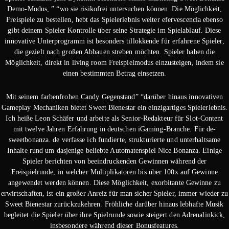
Demo-Modus, ” “wo sie risikofrei untersuchen können. Die Möglichkeit,
Freispiele zu bestellen, hebt das Spielerlebnis weiter efervescencia ebenso
gibt deinem Spieler Kontrolle über seine Strategie im Spielablauf. Diese
innovative Unterprogramm ist besonders tillokkende für erfahrene Spieler,
die gezielt nach großen Abbauen streben möchten. Spieler haben die
Möglichkeit, direkt in living room Freispielmodus einzusteigen, indem sie
einen bestimmten Betrag einsetzen.
Mit seinem farbenfrohen Candy Gegenstand” “darüber hinaus innovativen
Gameplay Mechaniken bietet Sweet Bienestar ein einzigartiges Spielerlebnis.
Ich heiße Leon Schäfer und arbeite als Senior-Redakteur für Slot-Content
mit twelve Jahren Erfahrung in deutschen iGaming-Branche. Für de-
sweetbonanza. de verfasse ich fundierte, strukturierte und unterhaltsame
Inhalte rund um dasjenige beliebte Automatenspiel Nice Bonanza. Einige
Spieler berichten von beeindruckenden Gewinnen während der
Freispielrunde, in welcher Multiplikatoren bis über 100x auf Gewinne
angewendet werden können. Diese Möglichkeit, exorbitante Gewinne zu
erwirtschaften, ist ein großer Anreiz für man sicher Spieler, immer wieder zu
Sweet Bienestar zurückzukehren. Fröhliche darüber hinaus lebhafte Musik
begleitet die Spieler über ihre Spielrunde sowie steigert den Adrenalinkick,
insbesondere während dieser Bonusfeatures.