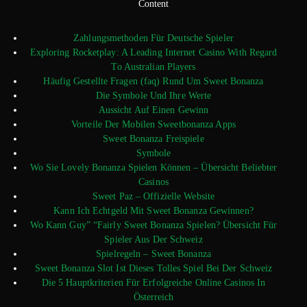
Content
Zahlungsmethoden Für Deutsche Spieler
Exploring Rocketplay: A Leading Internet Casino With Regard
To Australian Players
Häufig Gestellte Fragen (faq) Rund Um Sweet Bonanza
Die Symbole Und Ihre Werte
Aussicht Auf Einen Gewinn
Vorteile Der Mobilen Sweetbonanza Apps
Sweet Bonanza Freispiele
Symbole
Wo Sie Lovely Bonanza Spielen Können – Übersicht Beliebter
Casinos
Sweet Paz – Offizielle Website
Kann Ich Echtgeld Mit Sweet Bonanza Gewinnen?
Wo Kann Guy” “Fairly Sweet Bonanza Spielen? Übersicht Für
Spieler Aus Der Schweiz
Spielregeln – Sweet Bonanza
Sweet Bonanza Slot Ist Dieses Tolles Spiel Bei Der Schweiz
Die 5 Hauptkriterien Für Erfolgreiche Online Casinos In
Österreich