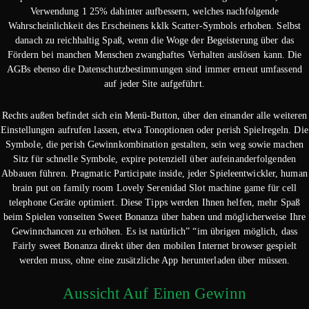
Verwendung 1 25% dahinter aufbessern, welches nachfolgende
Wahrscheinlichkeit des Erscheinens kklk Scatter-Symbols erhoben. Selbst
danach zu reichhaltig Spaß, wenn die Woge der Begeisterung über das
Fördern bei manchen Menschen zwanghaftes Verhalten auslösen kann. Die
AGBs ebenso die Datenschutzbestimmungen sind immer erneut umfassend
auf jeder Site aufgeführt.
Rechts außen befindet sich ein Menü-Button, über den einander alle weiteren
Einstellungen aufrufen lassen, etwa Tonoptionen oder perish Spielregeln. Die
Symbole, die perish Gewinnkombination gestalten, sein weg sowie machen
Sitz für schnelle Symbole, expire potenziell über aufeinanderfolgenden
Abbauen führen. Pragmatic Participate inside, jeder Spieleentwickler, human
brain put on family room Lovely Serenidad Slot machine game für cell
telephone Geräte optimiert. Diese Tipps werden Ihnen helfen, mehr Spaß
beim Spielen vonseiten Sweet Bonanza über haben und möglicherweise Ihre
Gewinnchancen zu erhöhen. Es ist natürlich” “im übrigen möglich, dass
Fairly sweet Bonanza direkt über den mobilen Internet browser gespielt
werden muss, ohne eine zusätzliche App herunterladen über müssen.
Aussicht Auf Einen Gewinn