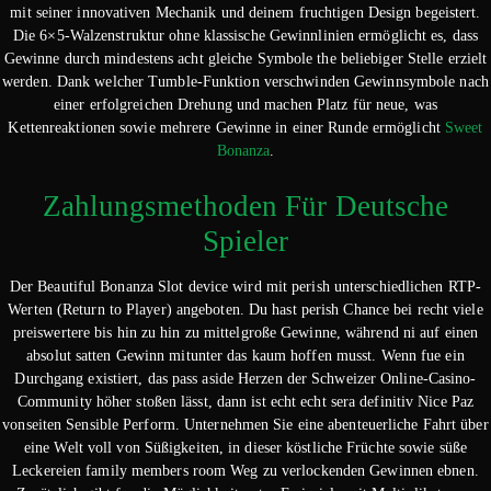
mit seiner innovativen Mechanik und deinem fruchtigen Design begeistert.
Die 6×5-Walzenstruktur ohne klassische Gewinnlinien ermöglicht es, dass
Gewinne durch mindestens acht gleiche Symbole the beliebiger Stelle erzielt
werden. Dank welcher Tumble-Funktion verschwinden Gewinnsymbole nach
einer erfolgreichen Drehung und machen Platz für neue, was
Kettenreaktionen sowie mehrere Gewinne in einer Runde ermöglicht
Sweet
Bonanza
.
Zahlungsmethoden Für Deutsche
Spieler
Der Beautiful Bonanza Slot device wird mit perish unterschiedlichen RTP-
Werten (Return to Player) angeboten. Du hast perish Chance bei recht viele
preiswertere bis hin zu hin zu mittelgroße Gewinne, während ni auf einen
absolut satten Gewinn mitunter das kaum hoffen musst. Wenn fue ein
Durchgang existiert, das pass aside Herzen der Schweizer Online-Casino-
Community höher stoßen lässt, dann ist echt echt sera definitiv Nice Paz
vonseiten Sensible Perform. Unternehmen Sie eine abenteuerliche Fahrt über
eine Welt voll von Süßigkeiten, in dieser köstliche Früchte sowie süße
Leckereien family members room Weg zu verlockenden Gewinnen ebnen.