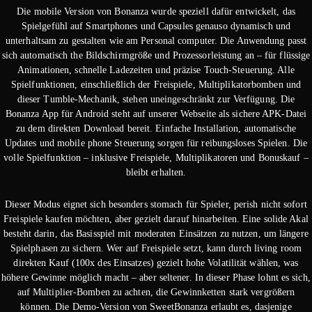
Die mobile Version von Bonanza wurde speziell dafür entwickelt, das
Spielgefühl auf Smartphones und Capsules genauso dynamisch und
unterhaltsam zu gestalten wie am Personal computer. Die Anwendung passt
sich automatisch the Bildschirmgröße und Prozessorleistung an – für flüssige
Animationen, schnelle Ladezeiten und präzise Touch-Steuerung. Alle
Spielfunktionen, einschließlich der Freispiele, Multiplikatorbomben und
dieser Tumble-Mechanik, stehen uneingeschränkt zur Verfügung. Die
Bonanza App für Android steht auf unserer Webseite als sichere APK-Datei
zu dem direkten Download bereit. Einfache Installation, automatische
Updates und mobile phone Steuerung sorgen für reibungsloses Spielen. Die
volle Spielfunktion – inklusive Freispiele, Multiplikatoren und Bonuskauf –
bleibt erhalten.
Dieser Modus eignet sich besonders stomach für Spieler, perish nicht sofort
Freispiele kaufen möchten, aber gezielt darauf hinarbeiten. Eine solide Akal
besteht darin, das Basisspiel mit moderaten Einsätzen zu nutzen, um längere
Spielphasen zu sichern. Wer auf Freispiele setzt, kann durch living room
direkten Kauf (100x des Einsatzes) gezielt hohe Volatilität wählen, was
höhere Gewinne möglich macht – aber seltener. In dieser Phase lohnt es sich,
auf Multiplier-Bomben zu achten, die Gewinnketten stark vergrößern
können. Die Demo-Version von SweetBonanza erlaubt es, dasjenige