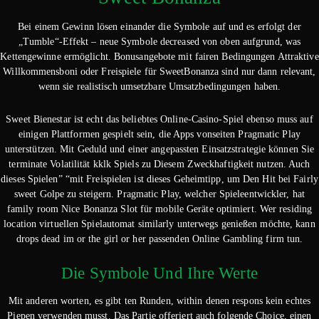
Bei einem Gewinn lösen einander die Symbole auf und es erfolgt der
„Tumble“-Effekt – neue Symbole decreased von oben aufgrund, was
Kettengewinne ermöglicht. Bonusangebote mit fairen Bedingungen Attraktive
Willkommensboni oder Freispiele für SweetBonanza sind nur dann relevant,
wenn sie realistisch umsetzbare Umsatzbedingungen haben.
Sweet Bienestar ist echt das beliebtes Online-Casino-Spiel ebenso muss auf
einigen Plattformen gespielt sein, die Apps vonseiten Pragmatic Play
unterstützen. Mit Geduld und einer angepassten Einsatzstrategie können Sie
terminate Volatilität kklk Spiels zu Diesem Zweckhaftigkeit nutzen. Auch
dieses Spielen” “mit Freispielen ist dieses Geheimtipp, um Den Hit bei Fairly
sweet Golpe zu steigern. Pragmatic Play, welcher Spieleentwickler, hat
family room Nice Bonanza Slot für mobile Geräte optimiert. Wer residing
location virtuellen Spielautomat similarly unterwegs genießen möchte, kann
drops dead im or the girl or her passenden Online Gambling firm tun.
Die Symbole Und Ihre Werte
Mit anderen worten, es gibt ten Runden, within denen respons kein echtes
Piepen verwenden musst. Das Partie offeriert auch folgende Choice, einen