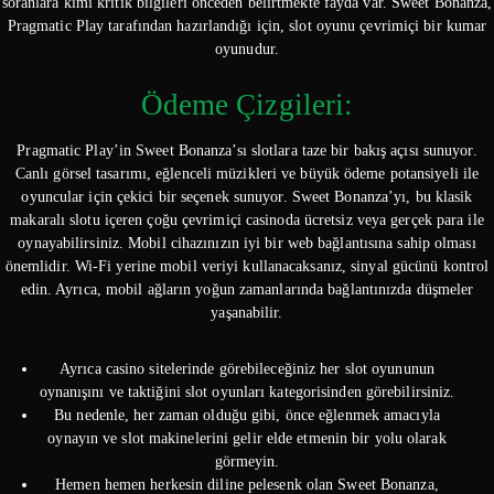
soranlara kimi kritik bilgileri önceden belirtmekte fayda var. Sweet Bonanza,
Pragmatic Play tarafından hazırlandığı için, slot oyunu çevrimiçi bir kumar
oyunudur.
Ödeme Çizgileri:
Pragmatic Play’in Sweet Bonanza’sı slotlara taze bir bakış açısı sunuyor.
Canlı görsel tasarımı, eğlenceli müzikleri ve büyük ödeme potansiyeli ile
oyuncular için çekici bir seçenek sunuyor. Sweet Bonanza’yı, bu klasik
makaralı slotu içeren çoğu çevrimiçi casinoda ücretsiz veya gerçek para ile
oynayabilirsiniz. Mobil cihazınızın iyi bir web bağlantısına sahip olması
önemlidir. Wi-Fi yerine mobil veriyi kullanacaksanız, sinyal gücünü kontrol
edin. Ayrıca, mobil ağların yoğun zamanlarında bağlantınızda düşmeler
yaşanabilir.
Ayrıca casino sitelerinde görebileceğiniz her slot oyununun
oynanışını ve taktiğini slot oyunları kategorisinden görebilirsiniz.
Bu nedenle, her zaman olduğu gibi, önce eğlenmek amacıyla
oynayın ve slot makinelerini gelir elde etmenin bir yolu olarak
görmeyin.
Hemen hemen herkesin diline pelesenk olan Sweet Bonanza,