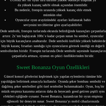
Ücretsiz her bir oyun turu durante yüksek ödemeye ulaşmak ya
da yüksek kazanç sahibi olmak açısından önemlidir.
Bu nedenle, freespin sırasında yüksek kazanç elde etmek
mümkün olur.
Oyuncular oyun arayüzündeki ayarları kullanarak bahis
seviyesini tercihlerine göre ayarlayabilirler.
Dede sembolü, freespin turlarında ekranda belirdiğinde kazançları çarpanlarla
artırır. 2x’ten başlayarak 100x’e kadar çarpan sunan bu sembol, oyuncular
için büyük kazançların anahtarıdır. Dede sembolü özellikle yüksek bahislerde
büyük kazanç fırsatları sunduğu için oyuncuların görmek istediği en değerli
sembollerden biridir. Freespin turlarında Dede sembolü sayesinde kazançların
çarpanlarla artması, oyunun en çekici özelliklerinden biridir.
Sweet Bonanza Oyun Özellikleri
Güncel konsol şifrelerini keşfetmek için yapılan eylemlerin tümüne hile
yapıldığını belirtmek amacıyla kullanılır. Oyunda şeker bombası sembolü ve
dağılmış şeker sembolleri gibi özel semboller bulunmaktadır. Oyun, hoş bir
müzik empieza kazanma anlarını daha da heyecanlı good getiren çeşitli syns
efektleri eşliğinde oynanır. Sweet Bonanza, kazandıran bir oyun empieza
eğlenceli bir deneyim sunar. Sweet Bonanza’yı mobil cihazlarınızda