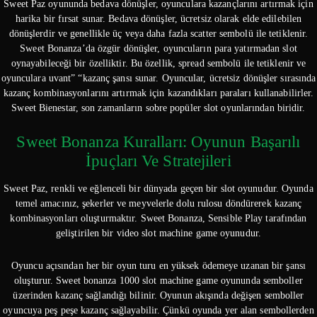
Sweet Paz oyununda bedava dönüşler, oyunculara kazançlarını artırmak için
harika bir fırsat sunar. Bedava dönüşler, ücretsiz olarak elde edilebilen
dönüşlerdir ve genellikle üç veya daha fazla scatter sembolü ile tetiklenir.
Sweet Bonanza’da özgür dönüşler, oyuncuların para yatırmadan slot
oynayabileceği bir özelliktir. Bu özellik, spread sembolü ile tetiklenir ve
oyunculara uvant” “kazanç şansı sunar. Oyuncular, ücretsiz dönüşler sırasında
kazanç kombinasyonlarını artırmak için kazandıkları paraları kullanabilirler.
Sweet Bienestar, son zamanların sobre popüler slot oyunlarından biridir.
Sweet Bonanza Kuralları: Oyunun Başarılı
İpuçları Ve Stratejileri
Sweet Paz, renkli ve eğlenceli bir dünyada geçen bir slot oyunudur. Oyunda
temel amacınız, şekerler ve meyvelerle dolu rulosu döndürerek kazanç
kombinasyonları oluşturmaktır. Sweet Bonanza, Sensible Play tarafından
geliştirilen bir video slot machine game oyunudur.
Oyuncu açısından her bir oyun turu en yüksek ödemeye uzanan bir şansı
oluşturur. Sweet bonanza 1000 slot machine game oyununda semboller
üzerinden kazanç sağlandığı bilinir. Oyunun akışında değişen semboller
oyuncuya peş peşe kazanç sağlayabilir. Çünkü oyunda yer alan sembollerden