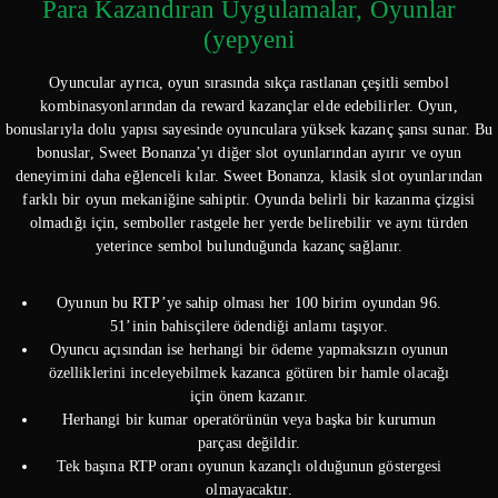
Para Kazandıran Uygulamalar, Oyunlar
(yepyeni
Oyuncular ayrıca, oyun sırasında sıkça rastlanan çeşitli sembol
kombinasyonlarından da reward kazançlar elde edebilirler. Oyun,
bonuslarıyla dolu yapısı sayesinde oyunculara yüksek kazanç şansı sunar. Bu
bonuslar, Sweet Bonanza’yı diğer slot oyunlarından ayırır ve oyun
deneyimini daha eğlenceli kılar. Sweet Bonanza, klasik slot oyunlarından
farklı bir oyun mekaniğine sahiptir. Oyunda belirli bir kazanma çizgisi
olmadığı için, semboller rastgele her yerde belirebilir ve aynı türden
yeterince sembol bulunduğunda kazanç sağlanır.
Oyunun bu RTP’ye sahip olması her 100 birim oyundan 96.
51’inin bahisçilere ödendiği anlamı taşıyor.
Oyuncu açısından ise herhangi bir ödeme yapmaksızın oyunun
özelliklerini inceleyebilmek kazanca götüren bir hamle olacağı
için önem kazanır.
Herhangi bir kumar operatörünün veya başka bir kurumun
parçası değildir.
Tek başına RTP oranı oyunun kazançlı olduğunun göstergesi
olmayacaktır.