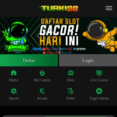
Beranda
Slot Online
Live Casino
Sportsbook
Arcade
Togel Online
Daftar
Login
Poker
Whatsapp
Home
Hot Games
Slots
Live Casino
Telegram
Sports
Arcade
Poker
Togel Online
Livechat