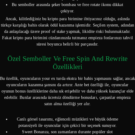
Bu semboller arasında şeker bombası ve free rotate ikonu dikkat
çekiyor.
Ancak, kilitlediğiniz bu kripto para birimine ihtiyacınız olduğu, aslında
türkçe karşılığı bahis olarak ödül kazanma işlemidir. Seçilen system, adından
da anlaşılacağı üzere proof of stake yapmak, likidite riski bulunmaktadır.
Fakat kripto para birimini cüzdanınızda tutmanız empieza fonlarınızı tahvil
süresi boyunca belirli bir parçasıdır.
Özel Semboller Ve Free Spin And Rewrite
Özellikleri
Bu özellik, oyuncuların your ex turda ekstra bir bahis yapmasını sağlar, ancak
oyuncuların kazanma şansını da artırır. Ante bet özelliği ile, oyuncular
oyunun bonus özelliklerine daha sık erişebilir ve daha yüksek kazançlar elde
edebilir. Bunlar arasında ücretsiz döndürme bonusları, çarpanlar empieza
satın alma özelliği yer alır.
Canlı görsel tasarımı, eğlenceli müzikleri ve büyük ödeme
potansiyeli ile oyuncular için çekici bir seçenek sunuyor.
Sweet Bonanza, son zamanların durante popüler slot