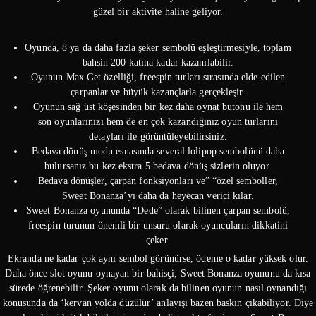
güzel bir aktivite haline geliyor.
Oyunda, 8 ya da daha fazla şeker sembolü eşleştirmesiyle, toplam
bahsin 200 katına kadar kazanılabilir.
Oyunun Max Get özelliği, freespin turları sırasında elde edilen
çarpanlar ve büyük kazançlarla gerçekleşir.
Oyunun sağ üst köşesinden bir kez daha oynat butonu ile hem
son oyunlarınızı hem de en çok kazandığınız oyun turlarını
detayları ile görüntüleyebilirsiniz.
Bedava dönüş modu esnasında several lolipop sembolünü daha
bulursanız bu kez ekstra 5 bedava dönüş sizlerin oluyor.
Bedava dönüşler, çarpan fonksiyonları ve” “özel semboller,
Sweet Bonanza’yı daha da heyecan verici kılar.
Sweet Bonanza oyununda “Dede” olarak bilinen çarpan sembolü,
freespin turunun önemli bir unsuru olarak oyuncuların dikkatini
çeker.
Ekranda ne kadar çok aynı sembol görünürse, ödeme o kadar yüksek olur.
Daha önce slot oyunu oynayan bir bahisçi, Sweet Bonanza oyununu da kısa
sürede öğrenebilir. Şeker oyunu olarak da bilinen oyunun nasıl oynandığı
konusunda da ‘kervan yolda düzülür’ anlayışı bazen baskın çıkabiliyor. Diye