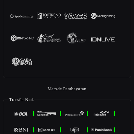
Metode Pembayaran
Transfer Bank