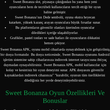
Sweet Bonanza slot, piyasaya çıktığından bu yana hem yeni
oyuncuların hem de tecrübeli kullanıcıların tercih ettiği bir oyun
haline gelmiştir.
Sweet Bonanza’nın Dede sembolü, oyuna ekstra heyecan
katarken, yüksek kazanç arayan oyunculara büyük fırsatlar sunar.
Bu platformların güvenilir olanları üzerinden oyuncular
diledikleri içeriğe ulaşabiliyorlar.
Grafikler, pastel tonları ve sade hatları ile oyuncuların dikkatini
hemen çekiyor.
Sweet Bonanza APK, oyunu mobil cihazlarda oynayabilmek için geliştirilmiş
bir dosya formatıdır. Bu dosya neticesinde, Sweet Bonanza oyununu Android
işletim sistemine sahip cihazlarınıza indirerek internet tarayıcısına ihtiyaç
duymadan oynayabilirsiniz. Sweet Bonanza APK, mobil kullanıcılar için
kolay ve kesintisiz bir oyun deneyimi sunar. APK dosyasını güvenilir
kaynaklardan indirerek cihazınıza” “kurabilir, oyunun tüm özelliklerini
dilediğiniz her yerde deneyimleyebilirsiniz.
Sweet Bonanza Oyun Özellikleri Ve
Bonuslar