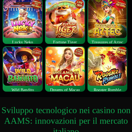
Lucky Neko
Fortune Tiger
Treasures of Aztec
Wild Bandito
Dreams of Macau
Rooster Rumble
Sviluppo tecnologico nei casino non
AAMS: innovazioni per il mercato
italiano