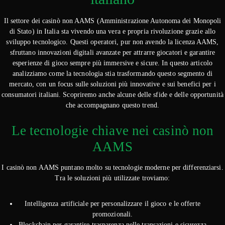
Il settore dei casinò non AAMS (Amministrazione Autonoma dei Monopoli
di Stato) in Italia sta vivendo una vera e propria rivoluzione grazie allo
sviluppo tecnologico. Questi operatori, pur non avendo la licenza AAMS,
sfruttano innovazioni digitali avanzate per attrarre giocatori e garantire
esperienze di gioco sempre più immersive e sicure. In questo articolo
analizziamo come la tecnologia stia trasformando questo segmento di
mercato, con un focus sulle soluzioni più innovative e sui benefici per i
consumatori italiani. Scopriremo anche alcune delle sfide e delle opportunità
che accompagnano questo trend.
Le tecnologie chiave nei casinò non
AAMS
I casinò non AAMS puntano molto su tecnologie moderne per differenziarsi.
Tra le soluzioni più utilizzate troviamo:
Intelligenza artificiale per personalizzare il gioco e le offerte
promozionali.
Blockchain per garantire trasparenza nelle transazioni e sicurezza