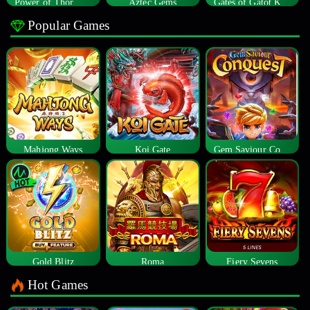
Power of Thor Megaways
Aztec Gems
Gates of Gatot Kaca
Popular Games
Mahjong Ways
Koi Gate
Gem Saviour Conquest
Gold Blitz
Roma
Fiery Sevens
Hot Games