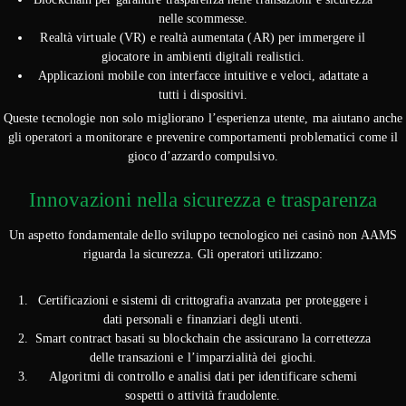
nelle scommesse.
Realtà virtuale (VR) e realtà aumentata (AR) per immergere il
giocatore in ambienti digitali realistici.
Applicazioni mobile con interfacce intuitive e veloci, adattate a
tutti i dispositivi.
Queste tecnologie non solo migliorano l’esperienza utente, ma aiutano anche
gli operatori a monitorare e prevenire comportamenti problematici come il
gioco d’azzardo compulsivo.
Innovazioni nella sicurezza e trasparenza
Un aspetto fondamentale dello sviluppo tecnologico nei casinò non AAMS
riguarda la sicurezza. Gli operatori utilizzano:
Certificazioni e sistemi di crittografia avanzata per proteggere i
dati personali e finanziari degli utenti.
Smart contract basati su blockchain che assicurano la correttezza
delle transazioni e l’imparzialità dei giochi.
Algoritmi di controllo e analisi dati per identificare schemi
sospetti o attività fraudolente.