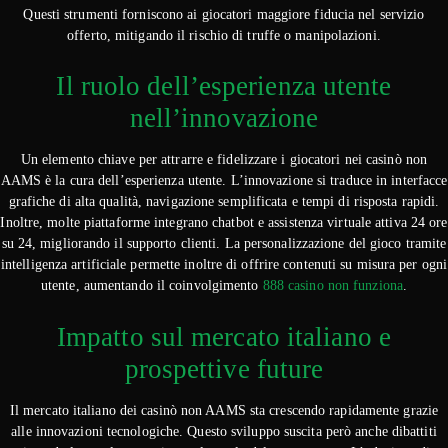
Questi strumenti forniscono ai giocatori maggiore fiducia nel servizio
offerto, mitigando il rischio di truffe o manipolazioni.
Il ruolo dell’esperienza utente
nell’innovazione
Un elemento chiave per attrarre e fidelizzare i giocatori nei casinò non
AAMS è la cura dell’esperienza utente. L’innovazione si traduce in interfacce
grafiche di alta qualità, navigazione semplificata e tempi di risposta rapidi.
Inoltre, molte piattaforme integrano chatbot e assistenza virtuale attiva 24 ore
su 24, migliorando il supporto clienti. La personalizzazione del gioco tramite
intelligenza artificiale permette inoltre di offrire contenuti su misura per ogni
utente, aumentando il coinvolgimento
888 casino non funziona
.
Impatto sul mercato italiano e
prospettive future
Il mercato italiano dei casinò non AAMS sta crescendo rapidamente grazie
alle innovazioni tecnologiche. Questo sviluppo suscita però anche dibattiti