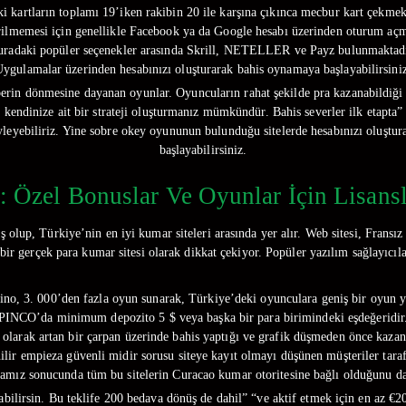
i kartların toplamı 19’iken rakibin 20 ile karşına çıkınca mecbur kart çekmek
girilmemesi için genellikle Facebook ya da Google hesabı üzerinden oturum açm
uradaki popüler seçenekler arasında Skrill, NETELLER ve Payz bulunmaktadı
ygulamalar üzerinden hesabınızı oluşturarak bahis oynamaya başlayabilirsini
erin dönmesine dayanan oyunlar. Oyuncuların rahat şekilde pra kazanabildiği b
k kendinize ait bir strateji oluşturmanız mümkündür. Bahis severler ilk etapta”
öyleyebiliriz. Yine sobre okey oyununun bulunduğu sitelerde hesabınızı oluşt
başlayabilirsiniz.
: Özel Bonuslar Ve Oyunlar İçin Lisansl
p, Türkiye’nin en iyi kumar siteleri arasında yer alır. Web sitesi, Fransız t
ir gerçek para kumar sitesi olarak dikkat çekiyor. Popüler yazılım sağlayıcıl
no, 3. 000’den fazla oyun sunarak, Türkiye’deki oyunculara geniş bir oyun y
PINCO’da minimum depozito 5 $ veya başka bir para birimindeki eşdeğeridir
olarak artan bir çarpan üzerinde bahis yaptığı ve grafik düşmeden önce kazan
nilir empieza güvenli midir sorusu siteye kayıt olmayı düşünen müşteriler tara
amız sonucunda tüm bu sitelerin Curacao kumar otoritesine bağlı olduğunu d
ilirsin. Bu teklife 200 bedava dönüş de dahil” “ve aktif etmek için en az €2