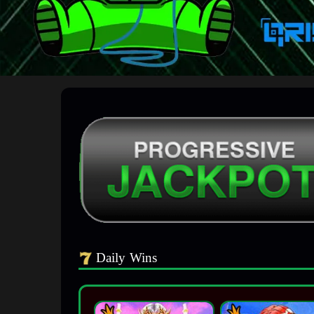
Daily Wins