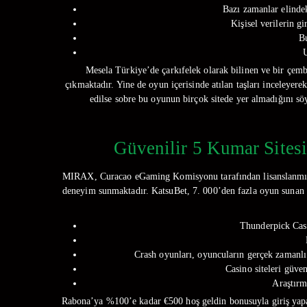
Bazı zamanlar elindek
Kişisel verilerin 
B
U
Mesela Türkiye’de çarkıfelek olarak bilinen ve bir çemb
çıkmaktadır. Yine de oyun içerisinde atılan taşları inceleyere
edilse sobre bu oyunun birçok sitede yer almadığını s
Güvenilir 5 Kumar Sitesi
MIRAX, Curacao eGaming Komisyonu tarafından lisanslanmış olu
deneyim sunmaktadır. KatsuBet, 7. 000’den fazla oyun sunan b
Thunderpick Casi
Crash oyunları, oyuncuların gerçek zamanlı 
Casino siteleri güve
Araştırm
Rabona’ya %100’e kadar €500 hoş geldin bonusuyla giriş yapab