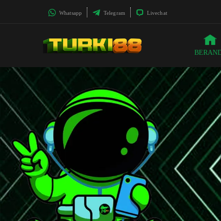
Whatsapp
Telegram
Livechat
BERAN