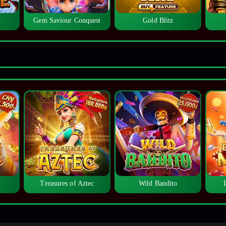
Gem Saviour Conquest
Gold Blitz
Treasures of Aztec
Wild Bandito