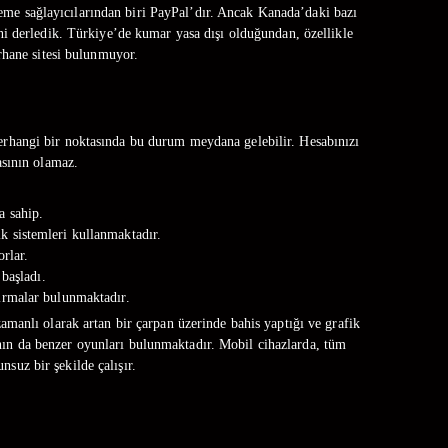
eme sağlayıcılarından biri PayPal’dır. Ancak Kanada’daki bazı
i derledik. Türkiye’de kumar yasa dışı olduğundan, özellikle
rhane sitesi bulunmuyor.
herhangi bir noktasında bu durum meydana gelebilir. Hesabınızı
asının olamaz.
a sahip.
k sistemleri kullanmaktadır.
rlar.
başladı.
firmalar bulunmaktadır.
manlı olarak artan bir çarpan üzerinde bahis yaptığı ve grafik
nın da benzer oyunları bulunmaktadır. Mobil cihazlarda, tüm
nsuz bir şekilde çalışır.