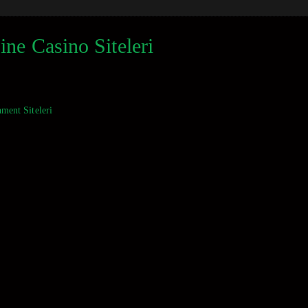
ne Casino Siteleri
ment Siteleri