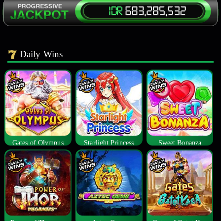
Daily Wins
Gates of Olympus
Starlight Princess
Sweet Bonanza