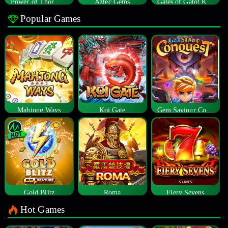
Power of Thor Megaways
Aztec Gems
Gates of Gatot Kaca
Popular Games
Mahjong Ways
Koi Gate
Gem Saviour Conquest
Gold Blitz
Roma
Fiery Sevens
Hot Games