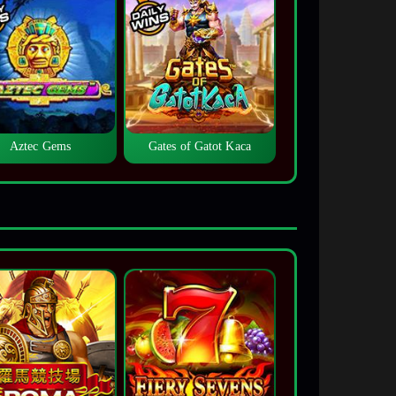
Aztec Gems
Gates of Gatot Kaca