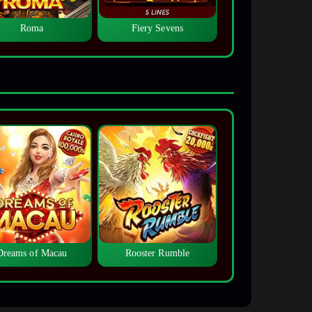
Roma
Fiery Sevens
Dreams of Macau
Rooster Rumble