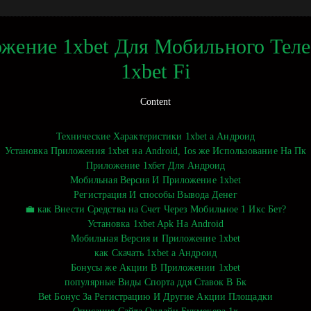
жение 1xbet Для Мобильного Теле
1xbet Fi
Content
Технические Характеристики 1xbet а Андроид
Установка Приложения 1xbet на Android, Ios же Использование На Пк
Приложение 1хбет Для Андроид
Мобильная Версия И Приложение 1xbet
Регистрация И способы Вывода Денег
💼 как Внести Средства на Счет Через Мобильное 1 Икс Бет?
Установка 1xbet Apk На Android
Мобильная Версия и Приложение 1xbet
как Скачать 1xbet а Андроид
Бонусы же Акции В Приложении 1xbet
популярные Виды Спорта ддя Ставок В Бк
Bet Бонус За Регистрацию И Другие Акции Площадки