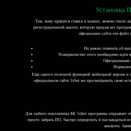
Установка П
Тем, кому нравятся ставки в казино, можно смело а
регистрационной анкете, которую предлагает програм
официально сайта exe-файл и
Но важно помнить об выс
Усовершенство этого необходимо идти в
Официальным са
Нормализ
Еще одного полезной функцией мобильной версии и п
официальном сайте 1xbet же просматривать свою исто
Для любого поклонника БК 1хБет программа открывает о
просто забрать ПО, быстро определить и наслаждаться 
аккаунта. Зая