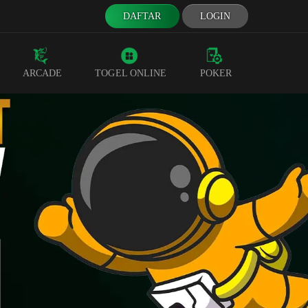
DAFTAR
LOGIN
ARCADE
TOGEL ONLINE
POKER