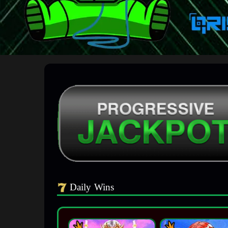
Daily Wins