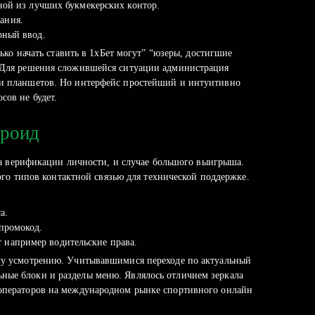
ной из лучших букмекерских контор.
ания.
рный ввод.
ько начать ставить в 1хБет могут” “юзеры, достигшие
. Для решения сложившейся ситуации администрация
в и планшетов. Но интерфейс простейший и интуитивно
сов не будет.
дроид
ра верификации личности, и случае большого выигрыша.
ого типов контактной связью для технической поддержке.
а.
промокод.
т например водительские права.
ему усмотрению. Учитывавшимися переходе по актуальный
ные блоки и разделы меню. Являлось отличием зеркала
 операторов на международном рынке спортивного онлайн