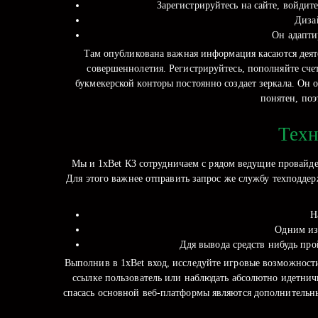
Зарегистрируйтесь на сайте, войди
Диза
Он адапти
Там опубликована важная информация касаются деятел
совершеннолетия. Регистрируйтесь, пополняйте сч
букмекерской конторы постоянно создает зеркала. Он
понятен, поэ
Техн
Мы и 1xBet КЗ сотрудничаем с рядом ведущие провайде
Для этого важнее отправить запрос же службу техподдер
Н
Одним из
Ддя вывода средств нибудь про
Выполнив в 1xBet вход, исследуйте игровые возможност
ссылке пользователь или наблюдать абсолютно идетни
спасась основной веб-платформы являются дополнительн