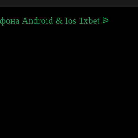
фона Android & Ios 1xbet ᐉ