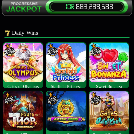
Daily Wins
Gates of Olympus
Starlight Princess
Sweet Bonanza