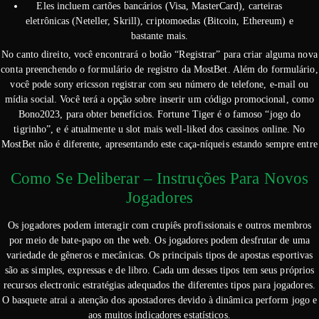
Eles incluem cartões bancários (Visa, MasterCard), carteiras
eletrônicas (Neteller, Skrill), criptomoedas (Bitcoin, Ethereum) e
bastante mais.
No canto direito, você encontrará o botão “Registrar” para criar alguma nova
conta preenchendo o formulário de registro da MostBet. Além do formulário,
você pode sony ericsson registrar com seu número de telefone, e-mail ou
mídia social. Você terá a opção sobre inserir um código promocional, como
Bono2023, para obter benefícios. Fortune Tiger é o famoso “jogo do
tigrinho”, e é atualmente u slot mais well-liked dos cassinos online. No
MostBet não é diferente, apresentando este caça-níqueis estando sempre entre
Como Se Deliberar – Instruções Para Novos
Jogadores
Os jogadores podem interagir com crupiês profissionais e outros membros
por meio de bate-papo on the web. Os jogadores podem desfrutar de uma
variedade de gêneros e mecânicas. Os principais tipos de apostas esportivas
são as simples, expressas e de libro. Cada um desses tipos tem seus próprios
recursos electronic estratégias adequados the diferentes tipos para jogadores.
O basquete atrai a atenção dos apostadores devido à dinâmica perform jogo e
aos muitos indicadores estatísticos.