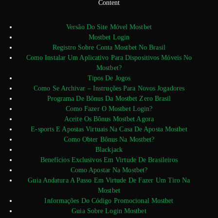
Content
Versão Do Site Móvel Mostbet
Mostbet Login
Registro Sobre Conta Mostbet No Brasil
Como Instalar Um Aplicativo Para Dispositivos Móveis No
Mostbet?
Tipos De Jogos
Como Se Archivar – Instruções Para Novos Jogadores
Programa De Bônus Da Mostbet Zero Brasil
Como Fazer O Mostbet Login?
Aceite Os Bônus Mostbet Agora
E-sports E Apostas Virtuais Na Casa De Aposta Mostbet
Como Obter Bônus Na Mostbet?
Blackjack
Benefícios Exclusivos Em Virtude De Brasileiros
Como Apostar Na Mostbet?
Guia Andatura A Passo Em Virtude De Fazer Um Tiro Na
Mostbet
Informações Do Código Promocional Mostbet
Guia Sobre Login Mostbet