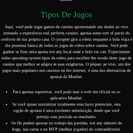
Tipos De Jogos
Aqui, você pode jogar games de cassino apresentando um dealer ao vivo
imitando a experiência real perform cassino, apenas some sort of partir do
conforto de sua própria casa. O croupier gira a roleta enquanto a bola viaja é
the premissa básica de todos os jogos de roleta sobre cassino. Você pode
ganhar se fizer uma aposta not any local onde a bola vai cair. Experimente
todos operating-system tipos da roleta para escolher the versão deste jogo de
cassino que melhor se adapta às suas exigências. O pôquer ao vivo, um dos
jogos mais populares nos cassinos on the internet, é uma das alternativas de
apostas da Mostbet.
Para apostas esportivas, você pode usar o web site oficial ou to
aplicativo Mostbet.
Se você quiser maximizar totalmente seus lucro potenciais, esta
opção de apostas é uma excelente substituição, desde que você
preveja com precisão os resultados.
Os fãs podem apostar no trabajo das partidas, not any número de
frags, nas cartas e no MVP (melhor jogador) do contraddittorio.