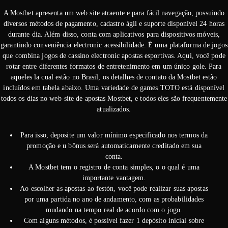
A Mostbet apresenta um web site atraente e para fácil navegação, possuindo
diversos métodos de pagamento, cadastro ágil e suporte disponível 24 horas
durante dia. Além disso, conta com aplicativos para dispositivos móveis,
garantindo conveniência electronic acessibilidade. É uma plataforma de jogos
que combina jogos de cassino electronic apostas esportivas. Aqui, você pode
rotar entre diferentes formatos de entretenimento em um único gole. Para
aqueles la cual estão no Brasil, os detalhes de contato da Mostbet estão
incluídos em tabela abaixo. Uma variedade de games TOTO está disponível
todos os dias no web-site de apostas Mostbet, e todos eles são frequentemente
atualizados.
Para isso, deposite um valor mínimo especificado nos termos da
promoção e u bônus será automaticamente creditado em sua
conta.
A Mostbet tem o registro de conta simples, o o qual é uma
importante vantagem.
Ao escolher as apostas ao festón, você pode realizar suas apostas
por uma partida no ano de andamento, com as probabilidades
mudando na tempo real de acordo com o jogo.
Com alguns métodos, é possível fazer 1 depósito inicial sobre