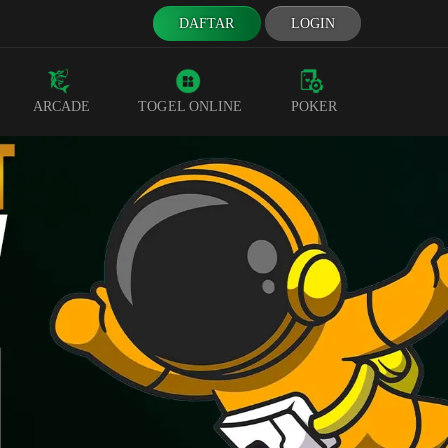
DAFTAR
LOGIN
ARCADE
TOGEL ONLINE
POKER