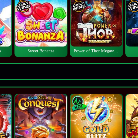
s
Sweet Bonanza
Power of Thor Megaways