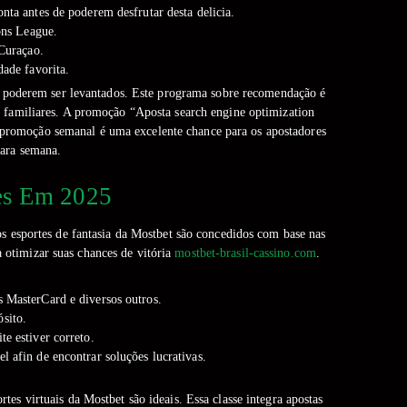
nta antes de poderem desfrutar desta delicia.
ons League.
 Curaçao.
dade favorita.
ra poderem ser levantados. Este programa sobre recomendação é
e familiares. A promoção “Aposta search engine optimization
a promoção semanal é uma excelente chance para os apostadores
para semana.
es Em 2025
os esportes de fantasia da Mostbet são concedidos com base nas
a otimizar suas chances de vitória
mostbet-brasil-cassino.com
.
s MasterCard e diversos outros.
sito.
e estiver correto.
 afin de encontrar soluções lucrativas.
es virtuais da Mostbet são ideais. Essa classe integra apostas