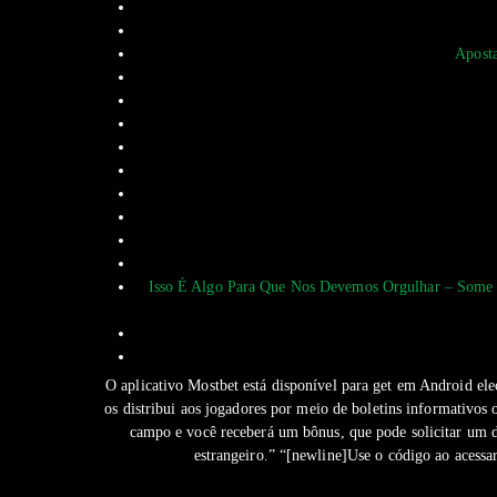
Aposta
Isso É Algo Para Que Nos Devemos Orgulhar – Some 
O aplicativo Mostbet está disponível para get em Android ele
os distribui aos jogadores por meio de boletins informativo
campo e você receberá um bônus, que pode solicitar um de
estrangeiro.” “[newline]Use o código ao acessa