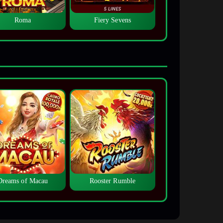
Roma
Fiery Sevens
Dreams of Macau
Rooster Rumble