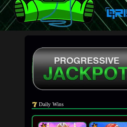
Daily Wins