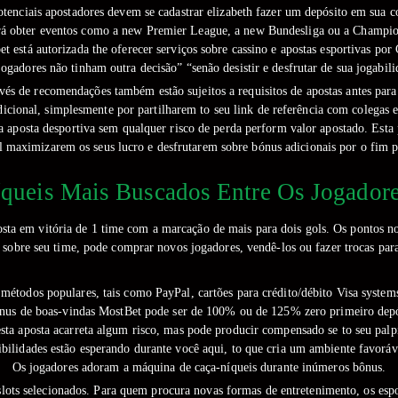
potenciais apostadores devem se cadastrar elizabeth fazer um depósito em sua co
á obter eventos como a new Premier League, a new Bundesliga ou a Champi
t está autorizada the oferecer serviços sobre cassino e apostas esportivas por
jogadores não tinham outra decisão” “senão desistir e desfrutar de sua jogabili
avés de recomendações também estão sujeitos a requisitos de apostas antes pa
cional, simplesmente por partilharem to seu link de referência com colegas 
 aposta desportiva sem qualquer risco de perda perform valor apostado. Est
 maximizarem os seus lucro e desfrutarem sobre bónus adicionais por o fim 
íqueis Mais Buscados Entre Os Jogador
osta em vitória de 1 time com a marcação de mais para dois gols. Os pontos n
tal sobre seu time, pode comprar novos jogadores, vendê-los ou fazer trocas par
étodos populares, tais como PayPal, cartões para crédito/débito Visa system
nus de boas-vindas MostBet pode ser de 100% ou de 125% zero primeiro depó
sta aposta acarreta algum risco, mas pode producir compensado se to seu palpit
bilidades estão esperando durante você aqui, to que cria um ambiente favorável
Os jogadores adoram a máquina de caça-níqueis durante inúmeros bônus.
lots selecionados. Para quem procura novas formas de entretenimento, os esport