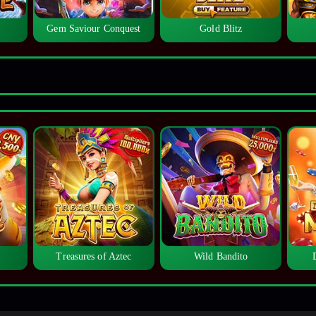
Gem Saviour Conquest
Gold Blitz
Treasures of Aztec
Wild Bandito