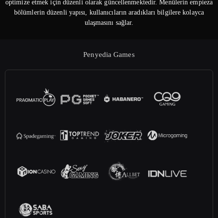
optimize etmek için düzenli olarak güncellenmektedir. Menülerin empieza
bölümlerin düzenli yapısı, kullanıcıların aradıkları bilgilere kolayca
ulaşmasını sağlar.
Penyedia Games