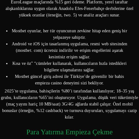
EuroLeague maçlarında %15 geri ödeme. Platform, yerel taraftar
alışkanlıklarına uygun olarak Anadolu Efes-Fenerbahçe derbilerine özel
yüksek oranlar (örneğin, two. 5) ve analiz araçları sunar.
Mostbet oyunlar, her tür oyuncunun zevkine hitap eden geniş bir
yelpazeye sahiptir.
Android ve iOS için tasarlanmış uygulama, resmi web sitesinden
(mostbet. com) ücretsiz indirilir ve erişim engellerini aşarak
kesintisiz erişim sağlar.
Kısa ve öz” “cümleler kullanarak, kullanıcıların hızla istedikleri
bilgilere ulaşmalarını sağlar.
Mostbet güncel giriş adresi ile Türkiye’de güvenilir bir bahis
empieza casino deneyimi sizi bekliyor.
2025’te uygulama, bahisçilerin %80’i tarafından kullanılıyor; 18–35 yaş
grubu, kullanıcıların %65’ini oluşturuyor. Uygulama, düşük veri tüketimiyle
(maç yayını hariç 10 MB/saat) 3G/4G ağlarda stabil çalışır. Özel mobil
bonuslar (örneğin, %12 cashback) ve turnuva duyuruları, uygulamayı cazip
kılar.
Para Yatırma Empieza Çekme