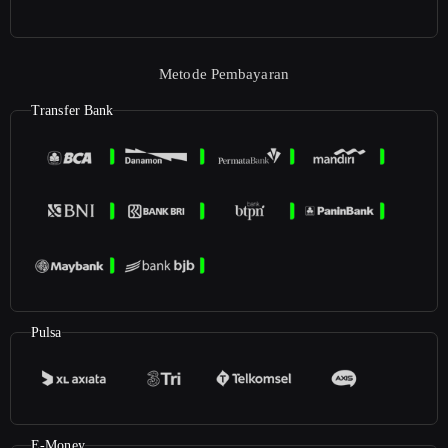
Metode Pembayaran
Transfer Bank
Pulsa
E-Money