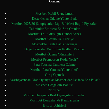
Content
Mostbet Mobil Uygulaması
Desteklenen Ödeme Yöntemleri:
Mostbet 2025/26 Şampiyonlar Ligi Bahisleri Rapid Piyasalar,
Tahminler Empieza En Son Oranlar
Mostbet Tr – Giriş Için Güncel Adres
Mostbet Casino De Türkiye
Mostbet’te Canlı Bahis Seçeneği
Digər Bonuslar Və Promo Kodları Mostbet
Mostbet Ödeme Yöntemleri
Mostbet Promosyon Kodu Nedir?
Para Yatırma Empieza Çekme
Mostbet Para Yatırma Yöntemleri?
Giriş Yapmak
Azərbaycandan Olan Oyunçular Mostbet-dən Istifadə Edə Bilər?
Mostbet Hoşgeldin Bonusu
“mostbet
Mostbet Haqqında Real Oyunçuların Rəyləri
Most Bet Bonuslar Ve Kampanyalar
E-spor Bahisleri