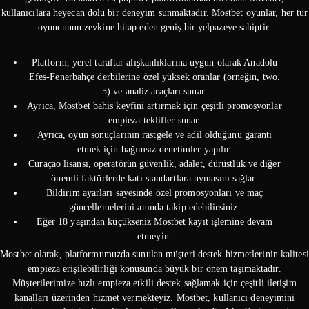
kullanıcılara heyecan dolu bir deneyim sunmaktadır. Mostbet oyunlar, her tür
oyuncunun zevkine hitap eden geniş bir yelpazeye sahiptir.
Platform, yerel taraftar alışkanlıklarına uygun olarak Anadolu
Efes-Fenerbahçe derbilerine özel yüksek oranlar (örneğin, two.
5) ve analiz araçları sunar.
Ayrıca, Mostbet bahis keyfini artırmak için çeşitli promosyonlar
empieza teklifler sunar.
Ayrıca, oyun sonuçlarının rastgele ve adil olduğunu garanti
etmek için bağımsız denetimler yapılır.
Curaçao lisansı, operatörün güvenlik, adalet, dürüstlük ve diğer
önemli faktörlerde katı standartlara uymasını sağlar.
Bildirim ayarları sayesinde özel promosyonları ve maç
güncellemelerini anında takip edebilirsiniz.
Eğer 18 yaşından küçükseniz Mostbet kayıt işlemine devam
etmeyin.
Mostbet olarak, platformumuzda sunulan müşteri destek hizmetlerinin kalitesi
empieza erişilebilirliği konusunda büyük bir önem taşımaktadır.
Müşterilerimize hızlı empieza etkili destek sağlamak için çeşitli iletişim
kanalları üzerinden hizmet vermekteyiz. Mostbet, kullanıcı deneyimini