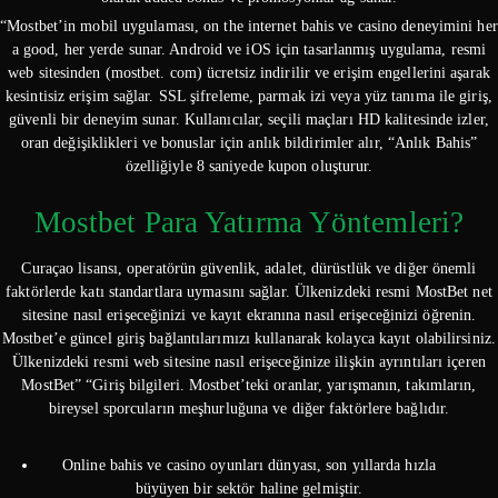
“Mostbet’in mobil uygulaması, on the internet bahis ve casino deneyimini her
a good, her yerde sunar. Android ve iOS için tasarlanmış uygulama, resmi
web sitesinden (mostbet. com) ücretsiz indirilir ve erişim engellerini aşarak
kesintisiz erişim sağlar. SSL şifreleme, parmak izi veya yüz tanıma ile giriş,
güvenli bir deneyim sunar. Kullanıcılar, seçili maçları HD kalitesinde izler,
oran değişiklikleri ve bonuslar için anlık bildirimler alır, “Anlık Bahis”
özelliğiyle 8 saniyede kupon oluşturur.
Mostbet Para Yatırma Yöntemleri?
Curaçao lisansı, operatörün güvenlik, adalet, dürüstlük ve diğer önemli
faktörlerde katı standartlara uymasını sağlar. Ülkenizdeki resmi MostBet net
sitesine nasıl erişeceğinizi ve kayıt ekranına nasıl erişeceğinizi öğrenin.
Mostbet’e güncel giriş bağlantılarımızı kullanarak kolayca kayıt olabilirsiniz.
Ülkenizdeki resmi web sitesine nasıl erişeceğinize ilişkin ayrıntıları içeren
MostBet” “Giriş bilgileri. Mostbet’teki oranlar, yarışmanın, takımların,
bireysel sporcuların meşhurluğuna ve diğer faktörlere bağlıdır.
Online bahis ve casino oyunları dünyası, son yıllarda hızla
büyüyen bir sektör haline gelmiştir.