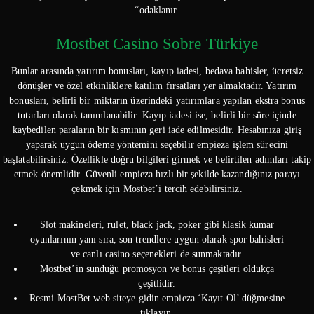
“odaklanır.
Mostbet Casino Sobre Türkiye
Bunlar arasında yatırım bonusları, kayıp iadesi, bedava bahisler, ücretsiz
dönüşler ve özel etkinliklere katılım fırsatları yer almaktadır. Yatırım
bonusları, belirli bir miktarın üzerindeki yatırımlara yapılan ekstra bonus
tutarları olarak tanımlanabilir. Kayıp iadesi ise, belirli bir süre içinde
kaybedilen paraların bir kısmının geri iade edilmesidir. Hesabınıza giriş
yaparak uygun ödeme yöntemini seçebilir empieza işlem sürecini
başlatabilirsiniz. Özellikle doğru bilgileri girmek ve belirtilen adımları takip
etmek önemlidir. Güvenli empieza hızlı bir şekilde kazandığınız parayı
çekmek için Mostbet’i tercih edebilirsiniz.
Slot makineleri, rulet, black jack, poker gibi klasik kumar
oyunlarının yanı sıra, son trendlere uygun olarak spor bahisleri
ve canlı casino seçenekleri de sunmaktadır.
Mostbet’in sunduğu promosyon ve bonus çeşitleri oldukça
çeşitlidir.
Resmi MostBet web siteye gidin empieza ‘Kayıt Ol’ düğmesine
tıklayın.