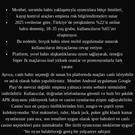
Mostbet, sorumlu bahis yaklaşımıyla oyunculara bütçe limitleri,
kayıp kontrol araçları empieza risk bilgilendirmeleri sunar.
2025 verilerine göre, Türkiye’de yetişkinlerin %22’si online
bahis denemiş; 18–35 yaş grubu, kullanıcıların %65’ini
oluşturuyor.
Bu nedenle, birçok bahis sitesi mobil uygulamalar sunarak
kullanıcıların ihtiyaçlarına cevap veriyor.
Platform, yerel bahis alışkanlıklarına uyum sağlayarak, örneğin
Süper Ik maçlarına özel yüksek oranlar ve promosyonlarla fark
yaratır.
Ayrıca, canlı bahis seçeneği de sunan bu platformda maçları canlı izleyebilir
ve anlık olarak bahis yapabilirsiniz. Mostbet Android uygulaması Google
Play’de mevcut değildir empieza yalnızca resmi website sitemizden
indirilebilir. Kullanıcılar, doğrudan telefonlarına güvenli ve hızlı bir şekilde
APK dosyasını yükleyerek bahis ve casino oyunlarına erişim sağlayabilirler.
Casino’nun en çarpıcı özelliklerinden biri, zengin ve çeşitli oyun
koleksiyonudur. Slot makineleri, rulet, black jack, poker gibi klasik kumar
oyunlarının yanı sıra, son trendlere uygun olarak spor bahisleri ve canlı
casino seçenekleri para sunmaktadır. Her türlü oyuncunun isteklerine uygun”
“bir oyun bulabileceği geniş bir yelpazeye sahiptir.