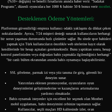
(%10+ değişim) ve benefit fırsatlarını anında haber verir. “Sadakat
Programı”, düzenli oyunculara her 1000 ₺ bahiste 50 ₺ bonus verir
mostbet
.
Desteklenen Ödeme Yöntemleri:
Platformun güvenilirliği empieza kullanıcı odaklı yaklaşımı da dikkat çeken
noktalardandır. Ayrıca, 7/24 müşteri desteği sunarak kullanıcıların herhangi
bir sorun yaşaması durumunda hızlı çözümler sağlar. Bu sitede spor bahisleri
yapmak için Türk kullanıcıların öncelikle web sitelerine kayıt olarak
kendilerinde bir hesap açmaları gerekmektedir. Bunu yaptıktan sonra, hesap
kontrol panelinizden veya doğrudan bahis yapmakla ilgilendiğiniz herhangi”
“bir canlı bülten ekranından anında bahis oynamaya başlayabilirsiniz.
SSL şifreleme, parmak izi veya yüz tanıma ile giriş, güvenli bir
deneyim sunar.
Yatırımlara eklenen promosyonlar, oyuncuların oyun
deneyimlerini geliştirmelerine ve kazançlarını artırmalarına
yardımcı olmaktadır.
Bahis oynamak isteyenler için excellent bir seçenek olan Mostbet
mobil uygulaması, bahis deneyimini cebinize taşımanızı sağlar.
Kullanıcılar, seçili maçları HD kalitesinde izler, oran