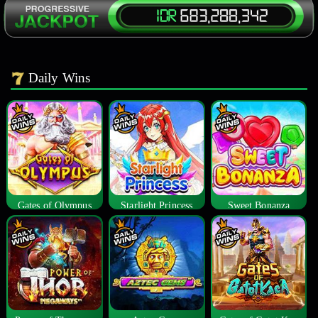
Daily Wins
Gates of Olympus
Starlight Princess
Sweet Bonanza