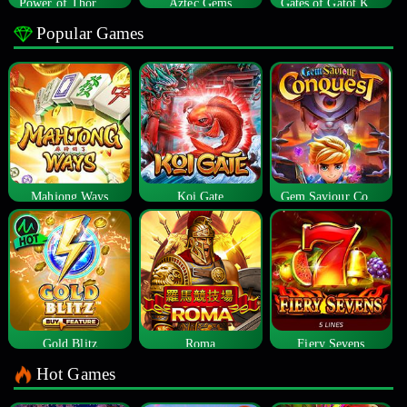
Power of Thor Megaways
Aztec Gems
Gates of Gatot Kaca
Popular Games
Mahjong Ways
Koi Gate
Gem Saviour Conquest
Gold Blitz
Roma
Fiery Sevens
Hot Games