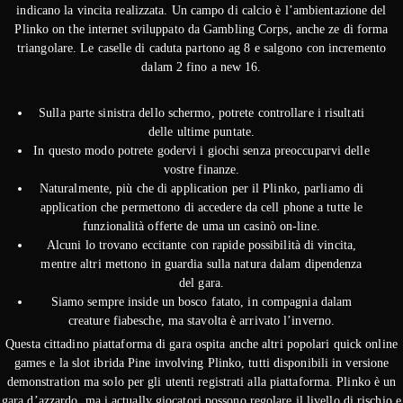
indicano la vincita realizzata. Un campo di calcio è l’ambientazione del
Plinko on the internet sviluppato da Gambling Corps, anche ze di forma
triangolare. Le caselle di caduta partono ag 8 e salgono con incremento
dalam 2 fino a new 16.
Sulla parte sinistra dello schermo, potrete controllare i risultati
delle ultime puntate.
In questo modo potrete godervi i giochi senza preoccuparvi delle
vostre finanze.
Naturalmente, più che di application per il Plinko, parliamo di
application che permettono di accedere da cell phone a tutte le
funzionalità offerte de uma un casinò on-line.
Alcuni lo trovano eccitante con rapide possibilità di vincita,
mentre altri mettono in guardia sulla natura dalam dipendenza
del gara.
Siamo sempre inside un bosco fatato, in compagnia dalam
creature fiabesche, ma stavolta è arrivato l’inverno.
Questa cittadino piattaforma di gara ospita anche altri popolari quick online
games e la slot ibrida Pine involving Plinko, tutti disponibili in versione
demonstration ma solo per gli utenti registrati alla piattaforma. Plinko è un
gara d’azzardo, ma i actually giocatori possono regolare il livello di rischio e