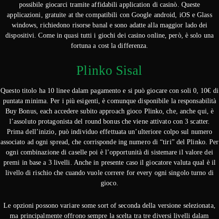
possibile giocarci tramite affidabili application di casinò. Queste
applicazioni, gratuite at the compatibili con Google android, iOS e Glass
windows, richiedono risorse banal e sono adatte alla maggior lado dei
dispositivi. Come in quasi tutti i giochi dei casino online, però, è solo una
fortuna a cost la differenza.
Plinko Sisal
Questo titolo ha 10 linee dalam pagamento e si può giocare con soli 0, 10€ di
puntata minima. Per i più esigenti, è comunque disponibile la responsabilità
Buy Bonus, each accedere subito approach gioco Plinko, che, anche qui, è
l’assoluto protagonista del round bonus che viene attivato con 3 scatter.
Prima dell’inizio, può individuo effettuata un’ulteriore colpo sul numero
associato ad ogni spread, che corrisponde ing numero di “tiri” del Plinko. Per
ogni combinazione di caselle poi è l’opportunità di sistemare il valore dei
premi in base a 3 livelli. Anche in presente caso il giocatore valuta qual è il
livello di rischio che cuando vuole correre for every ogni singolo turno di
gioco.
Le opzioni possono variare some sort of seconda della versione selezionata,
ma principalmente offrono sempre la scelta tra tre diversi livelli dalam