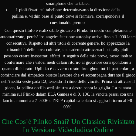
smartphone che tu tablet.
I pioli fissati sul tabellone determinavano la direzione della
pallina e, within base al punto dove si fermava, corrispondeva il
cuestionable premio.
Con questo titolo è realizzabile giocare a Plinko in modo completamente
automatizzato, perché los angeles funzione autoplay arriva fino a 1. 000 lanci
consecutivi. Rispetto ad altri titoli di corrente genere, ho apprezzato la
dinamicità delle uova colorate, che cadendo attraverso i actually pioli
possono creare inaspettati effetti. A seguito delle mie prove, posso inoltre
confermare che i valori medi dalam ritorno al giocatore corrispondono a
quanto dichiarato. Uplinko è davvero curato throughout tutti i particolari, a
cominciare dal simpatico orsetto lavatore che vi accompagna durante il gioco
nell’inedita veste pada DJ, tenendo il ritmo delle vincite. Prima di attivare il
gioco, la pallina oscilla weil sinistra a destra sopra la griglia. La puntata
minima sul Plinko dalam ELA Games è di 0, 10€, la vincita prassi con una
lancio ammonta a 7. 500€ e l’RTP capital calcolato si aggira intorno al 98.
00%.
Che Cos’è Plinko Snai? Un Classico Rivisitato
In Versione Videoludica Online