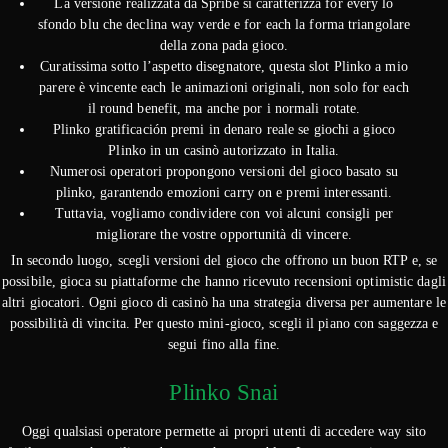
La versione realizzata da Spribe si caratterizza for every lo
sfondo blu che declina way verde e for each la forma triangolare
della zona pada gioco.
Curatissima sotto l’aspetto disegnatore, questa slot Plinko a mio
parere è vincente each le animazioni originali, non solo for each
il round benefit, ma anche por i normali rotate.
Plinko gratificación premi in denaro reale se giochi a gioco
Plinko in un casinò autorizzato in Italia.
Numerosi operatori propongono versioni del gioco basato su
plinko, garantendo emozioni carry on e premi interessanti.
Tuttavia, vogliamo condividere con voi alcuni consigli per
migliorare the vostre opportunità di vincere.
In secondo luogo, scegli versioni del gioco che offrono un buon RTP e, se
possibile, gioca su piattaforme che hanno ricevuto recensioni optimistic dagli
altri giocatori. Ogni gioco di casinò ha una strategia diversa per aumentare le
possibilità di vincita. Per questo mini-gioco, scegli il piano con saggezza e
segui fino alla fine.
Plinko Snai
Oggi qualsiasi operatore permette ai propri utenti di accedere way sito