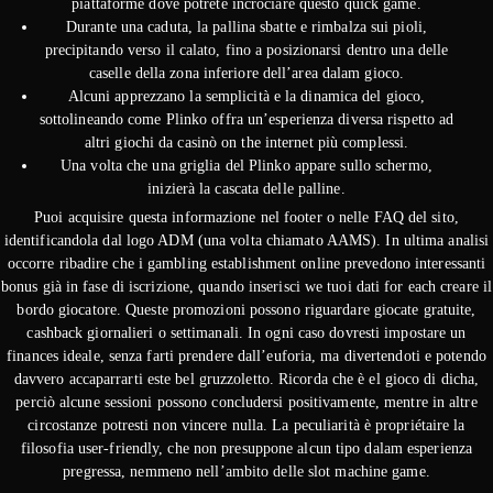
piattaforme dove potrete incrociare questo quick game.
Durante una caduta, la pallina sbatte e rimbalza sui pioli,
precipitando verso il calato, fino a posizionarsi dentro una delle
caselle della zona inferiore dell’area dalam gioco.
Alcuni apprezzano la semplicità e la dinamica del gioco,
sottolineando come Plinko offra un’esperienza diversa rispetto ad
altri giochi da casinò on the internet più complessi.
Una volta che una griglia del Plinko appare sullo schermo,
inizierà la cascata delle palline.
Puoi acquisire questa informazione nel footer o nelle FAQ del sito,
identificandola dal logo ADM (una volta chiamato AAMS). In ultima analisi
occorre ribadire che i gambling establishment online prevedono interessanti
bonus già in fase di iscrizione, quando inserisci we tuoi dati for each creare il
bordo giocatore. Queste promozioni possono riguardare giocate gratuite,
cashback giornalieri o settimanali. In ogni caso dovresti impostare un
finances ideale, senza farti prendere dall’euforia, ma divertendoti e potendo
davvero accaparrarti este bel gruzzoletto. Ricorda che è el gioco di dicha,
perciò alcune sessioni possono concludersi positivamente, mentre in altre
circostanze potresti non vincere nulla. La peculiarità è propriétaire la
filosofia user-friendly, che non presuppone alcun tipo dalam esperienza
pregressa, nemmeno nell’ambito delle slot machine game.