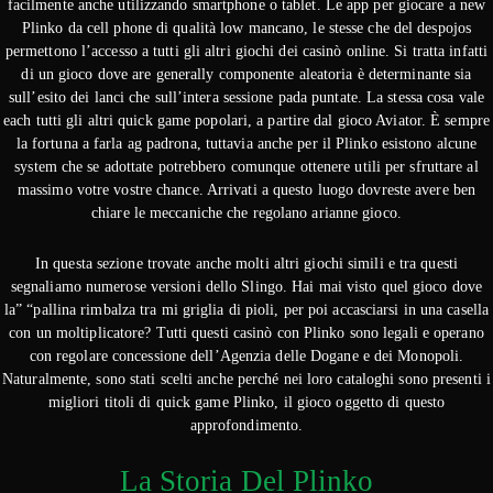
facilmente anche utilizzando smartphone o tablet. Le app per giocare a new
Plinko da cell phone di qualità low mancano, le stesse che del despojos
permettono l’accesso a tutti gli altri giochi dei casinò online. Si tratta infatti
di un gioco dove are generally componente aleatoria è determinante sia
sull’esito dei lanci che sull’intera sessione pada puntate. La stessa cosa vale
each tutti gli altri quick game popolari, a partire dal gioco Aviator. È sempre
la fortuna a farla ag padrona, tuttavia anche per il Plinko esistono alcune
system che se adottate potrebbero comunque ottenere utili per sfruttare al
massimo votre vostre chance. Arrivati a questo luogo dovreste avere ben
chiare le meccaniche che regolano arianne gioco.
In questa sezione trovate anche molti altri giochi simili e tra questi
segnaliamo numerose versioni dello Slingo. Hai mai visto quel gioco dove
la” “pallina rimbalza tra mi griglia di pioli, per poi accasciarsi in una casella
con un moltiplicatore? Tutti questi casinò con Plinko sono legali e operano
con regolare concessione dell’Agenzia delle Dogane e dei Monopoli.
Naturalmente, sono stati scelti anche perché nei loro cataloghi sono presenti i
migliori titoli di quick game Plinko, il gioco oggetto di questo
approfondimento.
La Storia Del Plinko