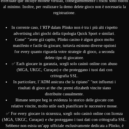
effettuate que incluye monete virtuali, conseguentemente i rischi sono ridotti
al minimo. Inoltre, per realizzare la demo delete gioco non è necessaria la
registrazione.
In corrente caso, l’RTP dalam Plinko non è tra i più alti rispetto
advertising altri giochi della tipologia Quick Sport e similari.
Come” “avete già capito, Plinko casino è algun gioco molto
manifesto e facile da giocare, tuttavia esistono diverse opzioni
for every quanto riguarda votre strategie di gioco, a seconda
delete tipo di giocatore.
✅ Each giocare in garanzia, scegli solo casinò online con abuso
(MGA, UKGC, Curaçao) e che proteggano i tuoi dati con
crittografia SSL.
In particolare, l’ADM assicura che la ripiano” “not influenzi i
risultati di gioco at the che premi elizabeth vincite siano
distribuite casualmente.
Rimane sempre beg in evidenza lo storico delle giocate con
relative vincite, molto utile each pianificare le successive mosse.
✅ For every giocare in sicurezza, scegli solo casinò online con licenza
(MGA, UKGC, Curaçao) e che proteggano i tuoi dati con crittografia SSL.
Sebbene non esista un’app ufficiale esclusivamente dedicata a Plinko, è