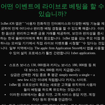
어떤 이벤트에 라이브로 베팅을 할 수
있습니까?
1xBet iOS 앱은” “사용자 친화적인 인터페이스와 다양한 베팅 기능을 제
공하여 언제 어디서나 편리한 베팅 경험을 할 수 있도록 해줍니다. 이러
한 옵션은 편리하고 빠른 금융 거래를 제공하며, 보안과 편의성을 중시
하는 한국 플레이어에게 특히 중요합니다. 1xBet 앱을 갖는 주요 이점 중
하나는 모바일 기기에서 직접 라이브 이벤트를 시청할” “수 있다는 것입
니다. 일부 지역에서는 The apple firm Application Store에서 앱을 사용할
수 있어 설치 프로세스가 훨씬 간편합니다 1xbet applications.
스포츠 보너스 130, 000원과 카지노 보너스 180, 000원 등 최
대 보너스 384, 000원 까지 지급됩니다.
상금은 선택한 게임 종료 후 평균 simply merely a single ~ a
new few 시간 이내에 적립됩니다 카지노 사이트.
1xBet 앱 프로모션의 목표는 새로운 고객을 유치하여 사용자
들이 베팅을 하도록 유도하는 것입니다.
이러한 리뷰에서는 출금 지연, 고객 서비스 응답 지연, 계정
차단 등의 문제를 언급한다.