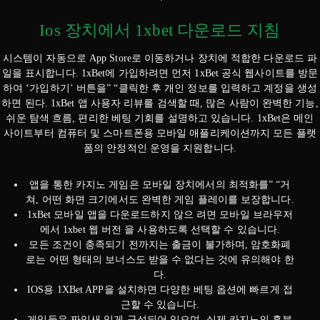
Ios 장치에서 1xbet 다운로드 지침
시스템이 자동으로 App Store로 이동하거나 장치에 적합한 다운로드 파
일을 표시합니다. 1xBet에 가입하려면 먼저 1xBet 공식 웹사이트를 방문
하여 ‘가입하기’ 버튼을” “클릭한 후 개인 정보를 입력하고 계정을 생성
하면 된다. 1xBet 앱 사용자 리뷰를 검색할 때, 많은 사람이 완벽한 기능,
쉬운 탐색 흐름, 편리한 베팅 기회를 설명하고 있습니다. 1xBet은 메인
사이트부터 컴퓨터 및 스마트폰용 모바일 애플리케이션까지 모든 플랫
폼의 안정적인 운영을 지원합니다.
앱을 통한 카지노 게임은 모바일 장치에서의 최적화를” “거
쳐, 어떤 화면 크기에서도 완벽한 게임 플레이를 보장합니다.
1xBet 모바일 앱을 다운로드하지 않으 려면 모바일 브라우저
에서 1xbet 웹 버전 을 사용하도록 선택할 수 있습니다.
모든 조건이 충족되기 전까지는 출금이 불가하며, 암호화폐
로는 어떤 형태의 보너스도 받을 수 없다는 것에 유의해야 한
다.
IOS용 1XBet APP을 설치하면 다양한 베팅 옵션에 빠르게 접
근할 수 있습니다.
게임들은 짜임새 있게 구성되어 있으며, 실제 카지노의 흥분