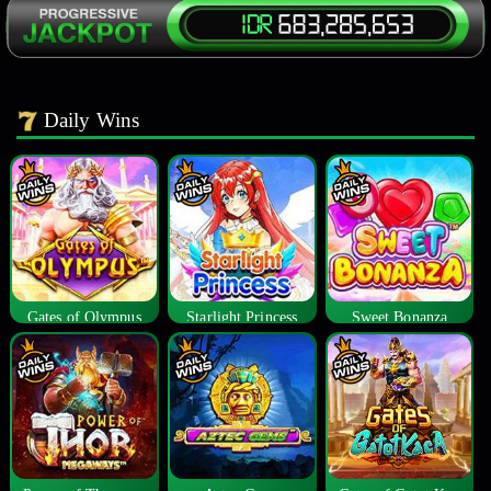
Daily Wins
Gates of Olympus
Starlight Princess
Sweet Bonanza