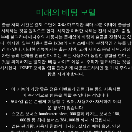
미래의 베팅 모델
출금 처리 시간은 결제 수단에 따라 다르지만 최대 30분 이내에 출금을
처리하는 것을 원칙으로 한다. 하지만 이러한 사례는 전체 사용자 중 일
부에 불과하며 대다수의 사용자는 문제없이 베팅과 출금을 진행하고 있
다. 하지만, 일부 사용자들은 1xBet의 서비스에 대해 부정적인 리뷰를 남
긴 바 있다. 이러한 리뷰에서는 출금 지연, 고객 서비스 응답 지연, 계정
차단 등의 문제를 언급한다. 이는 모든 사용자가 동일한 경험을 한다는
것을 의미하지는 않지만, 베팅 사이트 이용 시 주의가 필요하다는 것을
시사한다. 1XBET 모바일 앱을 안전하게 다운로드하려면 몇 가지 주의
항을 지켜야 합니다.
이 기능의 가장 좋은 점은 이벤트가 진행되는 동안 사용자들
이 즉각적으로 행동을 취할 수 있다는 점입니다.
모바일 앱은 손쉽게 이용할 수 있어, 사용자가 자제하기 어려
운 경우가 많습니다.
스포츠 보너스 hundratrettiofem, 000원과 카지노 보너스 180,
000원 등 최대 보너스 384, 000원 까지 지급됩니다.
앱은 편리함, 사용자 친화적 디자인, 실시간 베팅 옵션, 안전