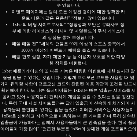
수 있습니다.
이벤트 페이지에는 팀의 모든 예정된 경이에 대한 정확한 카
운트 다운과 같은 유용한” “정보가 많이 있습니다.
1xBet의 베팅 사이트로서의” “정당성과 보안은 큐라사오 정
부에 의한 라이센스와 러시아 및 네덜란드의 주식 거래소에
의 상장을 통해 보장됩니다.
매일 매일 전” “세계의 팬들은 90개 이상의 스포츠 종목에서
1000개 이상의 이벤트에 베팅을 즐길 수 있습니다.
베팅 한도 설정, 자가 제한 기능 등 이용자 보호를 위한 다양
한 장치를 마련했다.
1xbet 애플리케이션의 또 다른 기능은 베팅한 이벤트에 대한 실시간 알
림을 받을 수 있다는 것입니다.. 이렇게 프로모션 코드를 사용할 때 몇
가지 유의할 사항이 프로모션 코드와 관련된 이용 약관과 조건을 반드시
확인해야 한다. 또 다른 플레이어들은 1xBet은 빠른 입출금 서비스를 제
공하고 있어 사용자들이 편리하게 게임을 즐길 수 있다는 점을 칭찬했
다. 특히 국내 사설 사이트들과는 달리 입출금이 신속하게 처리되어 사
용자들의 불편함이 없다는 점을 들었다. 이러한 서비스는 사용자들이
1xBet을 신뢰하고 지속적으로 이용하는 데 큰 기여를 하며 특히 신속한
입출금이 가능하다는 점에서 사용자들에게 큰 만족감을 준다. 한국 플레
이어들이 가장 많이” “언급한 부분은 1xBet의 방대한 게임 포트폴리오이
다.