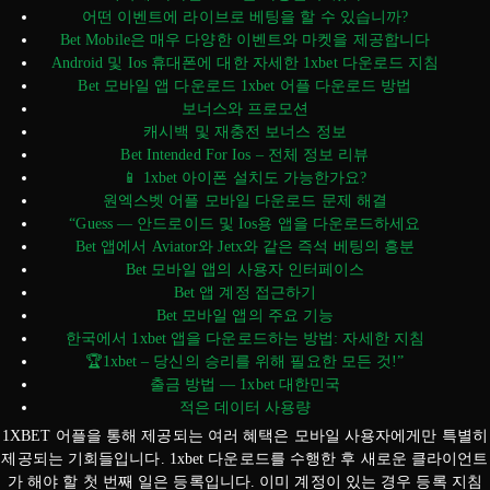
어떤 이벤트에 라이브로 베팅을 할 수 있습니까?
Bet Mobile은 매우 다양한 이벤트와 마켓을 제공합니다
Android 및 Ios 휴대폰에 대한 자세한 1xbet 다운로드 지침
Bet 모바일 앱 다운로드 1xbet 어플 다운로드 방법
보너스와 프로모션
캐시백 및 재충전 보너스 정보
Bet Intended For Ios – 전체 정보 리뷰
📱 1xbet 아이폰 설치도 가능한가요?
원엑스벳 어플 모바일 다운로드 문제 해결
“Guess — 안드로이드 및 Ios용 앱을 다운로드하세요
Bet 앱에서 Aviator와 Jetx와 같은 즉석 베팅의 흥분
Bet 모바일 앱의 사용자 인터페이스
Bet 앱 계정 접근하기
Bet 모바일 앱의 주요 기능
한국에서 1xbet 앱을 다운로드하는 방법: 자세한 지침
🏆1xbet – 당신의 승리를 위해 필요한 모든 것!”
출금 방법 — 1xbet 대한민국
적은 데이터 사용량
1XBET 어플을 통해 제공되는 여러 혜택은 모바일 사용자에게만 특별히
제공되는 기회들입니다. 1xbet 다운로드를 수행한 후 새로운 클라이언트
가 해야 할 첫 번째 일은 등록입니다. 이미 계정이 있는 경우 등록 지침