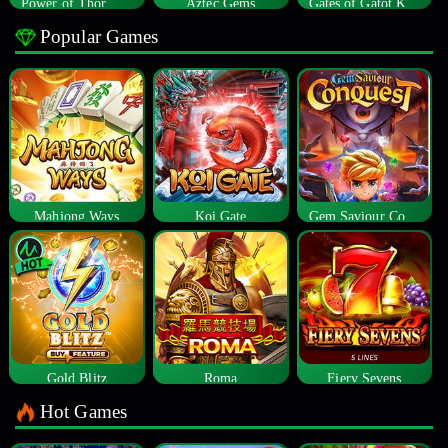
Power of Thor Megaways
Aztec Gems
Gates of Gatot Kaca
Popular Games
Mahjong Ways
Koi Gate
Gem Saviour Conquest
Gold Blitz
Roma
Fiery Sevens
Hot Games