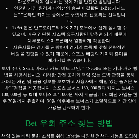
다운로드하여 설치하는 것이 가장 안전한 방법입니다.
안전한 게임 환경과 다양성의 흥분이 결합된 1xBet 카지노
는” “온라인 카지노 중에서도 뚜렷하고 선호되는 선택입니
다.
1xBet 앱은 안드로이드와 iOS 기기 모두에서 쉽게 설치할 수
있으며, 매우 간단한 시스템 요구사항만 맞추면 되기 때문에
대부분의 스마트폰에서 원활하게 작동한다.
사용자들은 경기를 관람하며 경기의 흐름에 맞춰 전략적인
베팅을 진행할 수 있기 때문에, 스포츠 베팅의 재미와 흥미를
배가시킬 수 있습니다.
보여 주다, Skrill, 마스터 카드, 비트 코인, ” “Neteller 또는 기타 거래 방
법을 사용하십시오. 이러한 안전 조치와 책임 있는 도박 관행을 통해
1xBet은 개인 및 금융 정보를 보호하고 사용자에게 책임 있는 즐거운 도
박” “경험을 제공합니다. 스포츠 보너스 130, 000원과 카지노 보너스
180, 000원 등 최대 보너스 384, 000원 까지 지급됩니다. 회원 가입을 한
후 30일까지 유효하며, 30일 이후에는 보너스가 소멸하므로 기간 안에
사용을 완료해야 한다.
Bet 우회 주소 찾는 방법
책임 있는 베팅 문화 조성을 위해 1xbet는 다양한 정책과 기능을 도입하