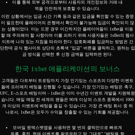
이를 통해 외부 공격으로부터 사용자의 개인정보와 거래 내
역을 안전하게 보호할 수 있습니다.
이런 상황에서는 입금 시간 기록 등과 같은 입금을 확인할 수 있는 증명
이 필요한데 플레이어의 은행에서 확인이 불가능해 입금이 확인되지 않
는 상황이었다. 이는 드문 경우 이긴하지만 플레이어들이 1xBet을 이용
할 때 주의해야 할 사항이며 이를 피하기 위해 사용자들은 1xBet의 웹사
이트에 나와 있는 지침을 따라야 한다. 암호화폐를 입금하는 방법은 간
단한데 공식 웹사이트 상단의 초록색 “입금” 버튼을 클릭하고, 원하는 
금 방식을 선택한 후 신청 금액을 입력하면 된다.
한국 1xbet 애플리케이션의 보너스
고객들은 다트부터 트로팅까지 가장 인기있는 스포츠의 다양한 이벤트
들에 프리매치 베팅을 진행할 수 있습니다. 가장 인기있는 베팅은 축구,
UFC, E-스포츠 베팅이며 – 1xBet은 이미 수년간 이벤트 개발을 지원해왔
습니다. 매일 매일 전 세계의 팬들은 90개 이상의 스포츠 종목에서 1000
개 이상의 이벤트에 베팅을 즐길 수 있습니다. 가장 큰 베팅 회사 중 하
나로서, 1xBet은 모두가 수익을 창출할 수 있는 기회를 제공합니다.
모바일 원엑스벳앱을 사용하면 몇 번의 클릭만으로 빠르게
등록, 충전, 현재 이벤트를 팔로우하고 말 그대로” “베팅을 할