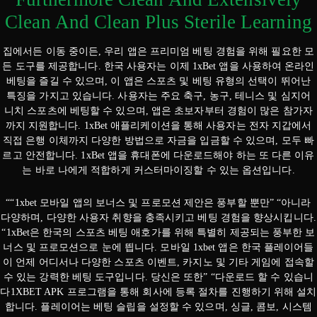
Clean And Clean Plus Sterile Learning
집에서든 이동 중이든, 우리 앱은 프리미엄 베팅 경험을 위해 필요한 모
든 도구를 제공합니다. 한국 사용자는 이제 1xBet 앱을 사용하여 온라인
베팅을 즐길 수 있으며, 이 앱은 스포츠 및 베팅 유형의 선택이 뛰어난
특징을 가지고 있습니다. 사용자는 주요 축구, 농구, 테니스 및 심지어
니치 스포츠에 베팅할 수 있으며, 앱은 초보자부터 경험이 많은 참가자
까지 지원합니다. 1xBet 애플리케이션을 통해 사용자는 전자 지갑에서
직접 은행 이체까지 다양한 방법으로 자금을 입금할 수 있으며, 모두 빠
르고 안전합니다. 1хBet 앱을 휴대폰에 다운로드해야 하는 또 다른 이유
는 바로 나에게 적합하게 커스터마이징할 수 있는 옵션입니다.
““1xbet 모바일 앱의 보너스 및 프로모션 제안은 풍부할 뿐만” “아니라
다양하며, 다양한 사용자 취향을 충족시키고 베팅 경험을 향상시킵니다.
“1xBet은 한국의 스포츠 베팅 애호가를 위해 특별히 제공되는 풍부한 보
너스 및 프로모션으로 눈에 띕니다. 모바일 1xbet 앱은 한국 플레이어들
이 언제 어디서나 다양한 스포츠 이벤트, 카지노 및 기타 게임에 접속할
수 있는 강력한 베팅 도구입니다. 당신은 또한” “다운로드 할 수 있습니
다1XBET APK 프로그램을 통해 회사에 등록 절차를 진행하기 위해 설치
합니다. 플레이어는 베팅 슬립을 설정할 수 있으며, 싱글, 콤보, 시스템