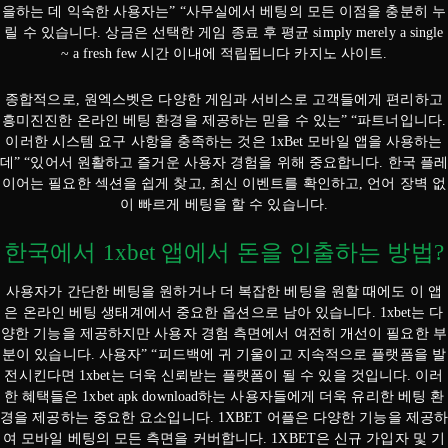
을하는 데 익숙한 사용자는” “사무실에서 베팅의 모든 이점을 충분히 누
릴 수 있습니다. 상금은 선택한 게임 종료 후 평균 simply merely a single
~ a fresh few 시간 이내에 적립됩니다 카지노 사이트.
종합적으로, 원엑스벳은 다양한 게임과 서비스로 고객들에게 편리하고
흥미진진한 온라인 베팅 환경을 제공하는 믿을 수 있는” “파트너입니다.
이러한 시스템 요구 사항을 충족하는 것은 1xBet 모바일 앱을 사용하는
데” “있어서 원활하고 즐거운 사용자 경험을 위해 중요합니다. 한국 플
이어는 필요한 섹션을 쉽게 찾고, 최신 이벤트를 확인하고, 언어 장벽 없
이 빠르게 베팅을 할 수 있습니다.
한국에서 1xbet 앱에서 돈을 인출하는 방법?
사용자가 간단한 베팅을 원하거나 더 복잡한 베팅을 원할 때에도 이 앱
은 온라인 베팅 생태계에서 중요한 옵션으로 남아 있습니다. 1xbet는 다
양한 기능을 제공하지만 사용자 경험 측면에서 여전히 개선이 필요한 부
분이 있습니다. 사용자” “피드백에 귀 기울이고 지속적으로 플랫폼을 발
전시킨다면 1xbet는 더욱 신뢰받는 플랫폼이 될 수 있을 것입니다. 이러
한 혜택들은 1xbet apk download하는 사용자들에게 더욱 유리한 베팅 환
경을 제공하는 중요한 요소입니다. 1XBET 어플은 다양한 기능을 제공하
여 모바일 베팅의 모든 측면을 커버합니다. 1XBET은 신규 가입자 및 기