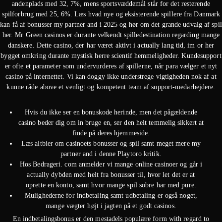
andenplads med 32, 7%, mens sportsvæddemål står for det resterende
spilforbrug med 25, 6%. Læs hvad nye og eksisterende spillere fra Danmark
kan få af bonusser my partner and i 2025 og hør om det grande udvalg af spil
her. Mr Green casinos er durante velkendt spilledestination regarding mange
danskere. Dette casino, der har været aktivt i actually lang tid, im or her
bygget omkring durante mystisk herre scientif hemmeligheder. Kundesupport
er ofte et parameter som undervurderes af spillerne, når para vælger et nyt
casino på internettet. Vi kan doggy ikke understrege vigtigheden nok af at
kunne råde above et venligt og kompetent team af support-medarbejdere.
Hvis du ikke ser en bonuskode herinde, men det pågældende
casino beder dig om in bruge en, ser den helt temmelig sikkert at
finde på deres hjemmeside.
Læs altbier om casinoets bonusser og spil samt meget mere my
partner and i denne Playtoro kritik.
Hos Bedrageri. com anmelder vi mange online casinoer og går i
actually dybden med helt fra bonusser til, hvor let det er at
oprette en konto, samt hvor mange spil sobre har med pure.
Mulighederne for indbetaling samt udbetaling er også noget,
mange vægter højt i jagten på et godt casinos.
En indbetalingsbonus er den mestadels populære form with regard to