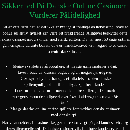
Sikkerhed På Danske Online Casinoer:
Vurderer Pålidelighed
Det er ofte tilfældet, at det ikke er muligt at foretage en udbetaling, boys en
bonus ser aktiv, hvilket kan være ret frustrerende. Alligevel beskytter dette
faktisk casinoet imod svindel med startkreditten. Du har mest 60 dage until at
gennemspille durante bonus, da e er mindstekravet with regard to et casino
scientif dansk licens.
Megaways slots er så populære, at mange spillemaskiner i dag,
laves i både en klassisk udgave og en megaways udgave.
Disse spiludbydere har opnået tilladelse fra den danske
spillemyndighed until at udbyde spil her i landet.
Ikke for at nævne for at nævne de ældre spillere; i Danmark
emergeny room der alligevel over 14% i aldersgruppen over 56
år jf.
Mange danske on line casino spillere foretrækker danske casinoer
med danske spil.
Når vi anmelder ain casinos, lægger mire stor vægt på god kundeservice og
deres tilgængelighed. De bedste casinoer vil altid have kundeservice til