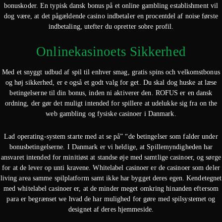
bonuskoder. En typisk dansk bonus på et online gambling establishment vil
dog være, at det pågældende casino indbetaler en procentdel af noise første
indbetaling, utefter du opretter sobre profil.
Onlinekasinoets Sikkerhed
Med et snyggt udbud af spil til enhver smag, gratis spins och velkomstbonus
og høj sikkerhed, er e også et godt valg for get. Du skal dog huske at læse
betingelserne til din bonus, inden ni aktiverer den. ROFUS er en dansk
ordning, der gør det muligt intended for spillere at udelukke sig fra on the
web gambling og fysiske casinoer i Danmark.
Lad operating-system starte med at se på” “de betingelser som falder under
bonusbetingelserne. I Danmark er vi heldige, at Spillemyndigheden har
ansvaret intended for minitiøst at standse øje med samtlige casinoer, og sørge
for at de lever op unti kravene. Whitelabel casinoer er de casinoer som deler
living area samme spilplatform samt ikke har bygget deres egen. Kendetegnet
med whitelabel casinoer er, at de minder meget omkring hinanden eftersom
para er begrænset we hvad de har mulighed for gøre med spilsystemet og
designet af deres hjemmeside.