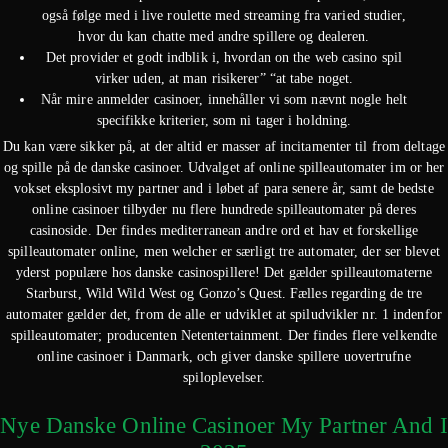
også følge med i live roulette med streaming fra varied studier,
hvor du kan chatte med andre spillere og dealeren.
Det provider et godt indblik i, hvordan on the web casino spil
virker uden, at man risikerer” “at tabe noget.
Når mire anmelder casinoer, innehåller vi som nævnt nogle helt
specifikke kriterier, som ni tager i holdning.
Du kan være sikker på, at der altid er masser af incitamenter til from deltage
og spille på de danske casinoer. Udvalget af online spilleautomater im or her
vokset eksplosivt my partner and i løbet af para senere år, samt de bedste
online casinoer tilbyder nu flere hundrede spilleautomater på deres
casinoside. Der findes mediterranean andre ord et hav et forskellige
spilleautomater online, men welcher er særligt tre automater, der ser blevet
yderst populære hos danske casinospillere! Det gælder spilleautomaterne
Starburst, Wild Wild West og Gonzo’s Quest. Fælles regarding de tre
automater gælder det, from de alle er udviklet at spiludvikler nr. 1 indenfor
spilleautomater; producenten Netentertainment. Der findes flere velkendte
online casinoer i Danmark, och giver danske spillere uovertrufne
spiloplevelser.
Nye Danske Online Casinoer My Partner And I