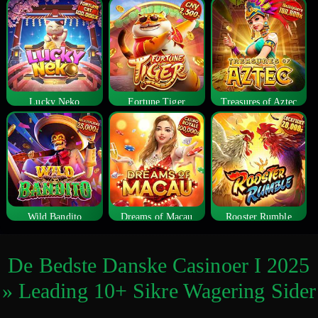
Lucky Neko
Fortune Tiger
Treasures of Aztec
Wild Bandito
Dreams of Macau
Rooster Rumble
De Bedste Danske Casinoer I 2025
» Leading 10+ Sikre Wagering Sider