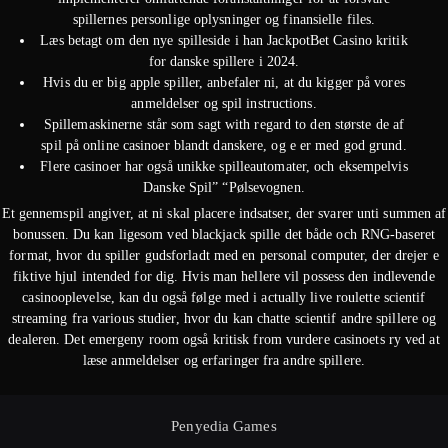
spillernes personlige oplysninger og finansielle files.
Læs betagt om den nye spilleside i han JackpotBet Casino kritik
for danske spillere i 2024.
Hvis du er big apple spiller, anbefaler ni, at du kigger på vores
anmeldelser og spil instructions.
Spillemaskinerne står som sagt with regard to den største de af
spil på online casinoer blandt danskere, og e er med god grund.
Flere casinoer har også unikke spilleautomater, och eksempelvis
Danske Spil” “Pølsevognen.
Et gennemspil angiver, at ni skal placere indsatser, der svarer unti summen af
bonussen. Du kan ligesom ved blackjack spille det både och RNG-baseret
format, hvor du spiller gudsforladt med en personal computer, der drejer e
fiktive hjul intended for dig. Hvis man hellere vil possess den indlevende
casinooplevelse, kan du også følge med i actually live roulette scientif
streaming fra various studier, hvor du kan chatte scientif andre spillere og
dealeren. Det emergeny room også kritisk from vurdere casinoets ry ved at
læse anmeldelser og erfaringer fra andre spillere.
Penyedia Games