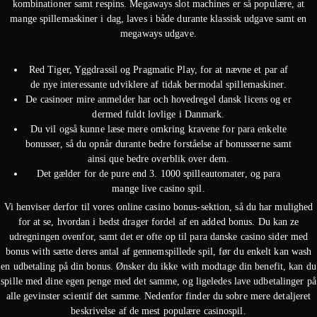
kombinationer samt respins. Megaways slot machines er så populære, at
mange spillemaskiner i dag, laves i både durante klassisk udgave samt en
megaways udgave.
Red Tiger, Yggdrassil og Pragmatic Play, for at nævne et par af
de nye interessante udviklere af tidak bermodal spillemaskiner.
De casinoer mire anmelder har och hovedregel dansk licens og er
dermed fuldt lovlige i Danmark.
Du vil også kunne læse mere omkring kravene for para enkelte
bonusser, så du opnår durante bedre forståelse af bonusserne samt
ainsi que bedre overblik over dem.
Det gælder for de pure end 3. 1000 spilleautomater, og para
mange live casino spil.
Vi henviser derfor til vores online casino bonus-sektion, så du har mulighed
for at se, hvordan i bedst drager fordel af en added bonus. Du kan ze
udregningen ovenfor, samt det er ofte op til para danske casino sider med
bonus with sætte deres antal af gennemspillede spil, før du enkelt kan wash
en udbetaling på din bonus. Ønsker du ikke with modtage din benefit, kan du
spille med dine egen penge med det samme, og ligeledes lave udbetalinger på
alle gevinster scientif det samme. Nedenfor finder du sobre mere detaljeret
beskrivelse af de mest populære casinospil.