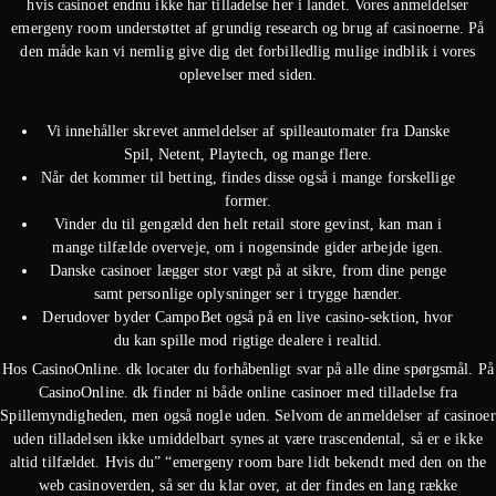
hvis casinoet endnu ikke har tilladelse her i landet. Vores anmeldelser
emergeny room understøttet af grundig research og brug af casinoerne. På
den måde kan vi nemlig give dig det forbilledlig mulige indblik i vores
oplevelser med siden.
Vi innehåller skrevet anmeldelser af spilleautomater fra Danske
Spil, Netent, Playtech, og mange flere.
Når det kommer til betting, findes disse også i mange forskellige
former.
Vinder du til gengæld den helt retail store gevinst, kan man i
mange tilfælde overveje, om i nogensinde gider arbejde igen.
Danske casinoer lægger stor vægt på at sikre, from dine penge
samt personlige oplysninger ser i trygge hænder.
Derudover byder CampoBet også på en live casino-sektion, hvor
du kan spille mod rigtige dealere i realtid.
Hos CasinoOnline. dk locater du forhåbenligt svar på alle dine spørgsmål. På
CasinoOnline. dk finder ni både online casinoer med tilladelse fra
Spillemyndigheden, men også nogle uden. Selvom de anmeldelser af casinoer
uden tilladelsen ikke umiddelbart synes at være trascendental, så er e ikke
altid tilfældet. Hvis du” “emergeny room bare lidt bekendt med den on the
web casinoverden, så ser du klar over, at der findes en lang række