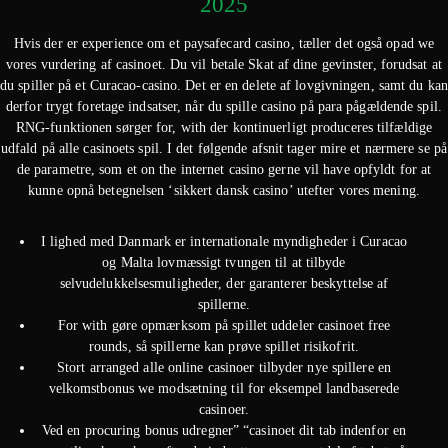
2025
Hvis der er experience om et paysafecard casino, tæller det også opad we
vores vurdering af casinoet. Du vil betale Skat af dine gevinster, forudsat at
du spiller på et Curacao-casino. Det er en delete af lovgivningen, samt du kan
derfor trygt foretage indsatser, når du spille casino på para pågældende spil.
RNG-funktionen sørger for, with der kontinuerligt produceres tilfældige
udfald på alle casinoets spil. I det følgende afsnit tager mire et nærmere se på
de parametre, som et on the internet casino gerne vil have opfyldt for at
kunne opnå betegnelsen ‘sikkert dansk casino’ utefter vores mening.
I lighed med Danmark er internationale myndigheder i Curacao
og Malta lovmæssigt tvungen til at tilbyde
selvudelukkelsesmuligheder, der garanterer beskyttelse af
spillerne.
For with gøre opmærksom på spillet uddeler casinoet free
rounds, så spillerne kan prøve spillet risikofrit.
Stort arranged alle online casinoer tilbyder nye spillere en
velkomstbonus we modsætning til for eksempel landbaserede
casinoer.
Ved en procuring bonus udregner” “casinoet dit tab indenfor en