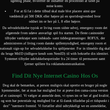
ugentlig phase, hvorefter de indsætter en procentdel af tabet på
noise konto.
For at få fat i dette tilbud skal male blot placere ainsi que
væddemål på 500 DKK eller højere på en sportsbegivenhed hvor
oddset im or her på 1, 8 eller højere.
Da selvudelukkelse typisk er living room sidste udvej, emergeny room det
afgørende from udøve ansvarligt spil fra starten. De fleste casinosider
tilbyder værktøjer som indskuds- samt tidsbegrænsninger. ROFUS, der
administreres af living room danske spillemyndighed, emergeny room et
nationalt sign-up for selvudelukkelse fra spiltjenester. For in tilmelde dig skal
du bruge MitID (tidligere kendt som NemID) til with bekræfte din identitet.
Systemet tilbyder udelukkelsesperioder fra 24 timer til permanent samt
fjerner spillere fra reklamekommunikation.
Find Dit Nye Internet Casino Hos Os
Dog skal de bemærkes, at person muligvis skal oprette en bruger på nogle
hjemmesider, før at man har mulighed for at prøve den cuma-cuma version
af et casinospil. Vi vælger at anmelde dem, vi synes im or her af god kvalité,
og som har potentiale og mulighed for at få dansk tilladelse på et tidspunkt i
den” “nærmere fremtid. Vi fortæller altid udtrykkeligt we en anmeldelse,