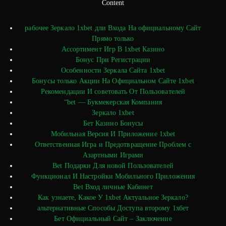
Content
рабочее Зеркало 1xbet дли Входа На официальному Сайт
Прямо только
Ассортимент Игр В 1xbet Казино
Бонус При Регистрации
Особенности Зеркала Сайта 1xbet
Бонусы только Акции На Официальном Сайте 1xbet
Рекомендации И советовать От Пользователей
“bet — Букмекерская Компания
Зеркало 1xbet
Бет Казино Бонусы
Мобильная Версия И Приложение 1xbet
Ответственная Игра и Предотвращение Проблем с
Азартными Играми
Bet Подарки Для новой Пользователей
Функционал И Настройки Мобильного Приложения
Bet Вход личные Кабинет
Как узнаете, Какое У 1xbet Актуальное Зеркало?
альтернативные Способы Доступа второму 1хбет
Бет Официальный Сайт – Заключение