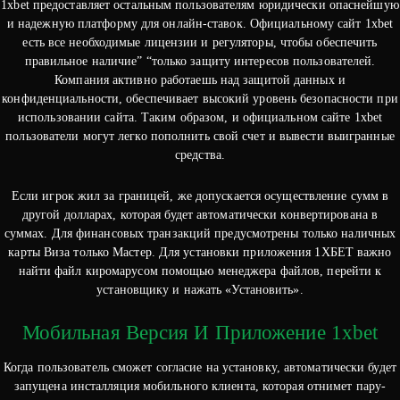
1xbet предоставляет остальным пользователям юридически опаснейшую
и надежную платформу для онлайн-ставок. Официальному сайт 1xbet
есть все необходимые лицензии и регуляторы, чтобы обеспечить
правильное наличие” “только защиту интересов пользователей.
Компания активно работаешь над защитой данных и
конфиденциальности, обеспечивает высокий уровень безопасности при
использовании сайта. Таким образом, и официальном сайте 1xbet
пользователи могут легко пополнить свой счет и вывести выигранные
средства.
Если игрок жил за границей, же допускается осуществление сумм в
другой долларах, которая будет автоматически конвертирована в
суммах. Для финансовых транзакций предусмотрены только наличных
карты Виза только Мастер. Для установки приложения 1ХБЕТ важно
найти файл киромарусом помощью менеджера файлов, перейти к
установщику и нажать «Установить».
Мобильная Версия И Приложение 1xbet
Когда пользователь сможет согласие на установку, автоматически будет
запущена инсталляция мобильного клиента, которая отнимет пару-