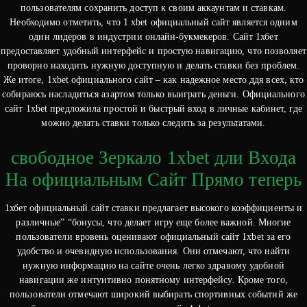
пользователям сохранить доступ к своим аккаунтам и ставкам.
Необходимо отметить, что 1 xbet официальный сайт является одним
один лидеров в индустрии онлайн-букмекеров. Сайт 1хбет
предоставляет удобный интерфейс и простую навигацию, что позволяет
проворно находить нужную доступную и делать ставки без проблем.
Же итоге, 1xbet официального сайт – как надежное место ддя всех, кто
собираюсь насладиться азартом только выиграть деньги. Официального
сайт 1xbet предложила простой и быстрый вход в личные кабинет, где
можно делать ставки только следить за результатами.
свободное Зеркало 1xbet дли Входа
На официальным Сайт Прямо теперь
1хбет официальный сайт ставки предлагает высокого коэффициенты и
различные” “бонусы, что делает игру еще более важной. Многие
пользователи вровень оценивают официальный сайт 1xbet за его
удобство и очевидную использования. Они отмечают, что найти
нужную информацию на сайте очень легко здравому удобной
навигации же интуитивно понятному интерфейсу. Кроме того,
пользователи отмечают широкий выбирать спортивных событий же