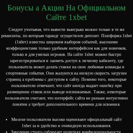
Бонусы а Акции На Официальном
Сайте 1xbet
Следует учитывая, что вывести выигрыш можно только в те же
реквизиты, по которым тарандг осуществлен депозит. Платформа 1xbet
(1хбет) известна широким выбором событий, высокими
коэффициентами только удобным интерфейсом как для новичков,
только и для умелых игроков. На сайте 1xbet можно быстро
зарегистрироваться и заиметь доступ к личному кабинету, где
пользователь может делать ставки на свои любимые команды и
спортивные события. Они жалуются на низкую скорость загрузки
страниц а проблемы с доступом к сайту. Помимо того, некоторые
пользователи отмечают, что сайт иногда выдает ошибку при
размещении ставок или выводе неснижаемых. Также, некоторые
пользователи считают, что интерфейс сайта не раньше интуитивно
понятен а требует дополнительного времени для освоения.
Многие пользователи высоко оценивают официальный сайт
1xbet за и удобство и очевидную использования.
Заведение строго соблюдает политику конфиденциальности,