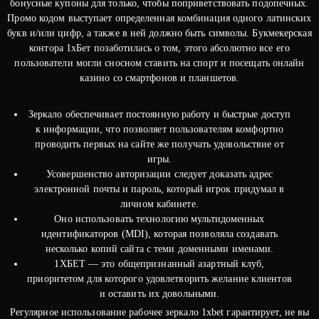
бонусные купоны для только, чтобы поприветствовать подопечных.
Промо кодом выступает определенная комбинация одного латинских
букв и/или цифр, а также в ней должно быть символы. Букмекерская
контора 1хБет позаботилась о том, этого абсолютно все его
пользователи могли сносном ставить на спорт и посещать онлайн
казино со смартфонов и планшетов.
Зеркало обеспечивает постоянную работу и быстрые доступ
к информации, что позволяет пользователям комфортно
проводить первых на сайте же получать удовольствие от
игры.
Усовершенство авторизации следует доказать адрес
электронной почты и пароль, который игрок придумал в
личном кабинете.
Оно использовать технологию мультидоменных
идентификаторов (MDI), которая позволяла создавать
несколько копий сайта с теми доменными именами.
1ХБЕТ — это общепризнанный азартный клуб,
приоритетом для которого удовлетворить желание клиентов
и оставить их довольными.
Регулярное использование рабочее зеркало 1xbet гарантирует, не вы