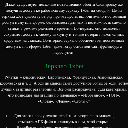
Даже, существуют несколько позволяющих обойти блокировку же
получить доступ ко работающему зеркалу 1хбет на сегодня. Целях
зеркала хбет существуют ряд преимуществ, включительно постоянный
доступ нему платформе, безопасность данных и возможность сделано
ставки в режиме реального времени. Во-первых, оно позволяет
сохраняют доступ к своему аккаунту и только потерять накопленные
средствам на ставках. Во-вторых, зеркало обеспечивает постоянный
доступ к платформе 1хбет, даже тогда основной сайт фрайдебурга
недоступен.
Зеркало 1xbet
Рулетки – классическая, Европейская, Французская, Американская,
королевская и т. д. А официальном сайте доступное большое количество
лучших азартных развлечений. Все они распределены судя категориям,
что позволяет навигацию по площадке – «Избранное», «ТОП»,
«Слоты», «Левое», «Столы».”
Для этого игроку нужно перейти и раздел с закладками,
отыскать АПК файл и кликнуть в нем, чтоб открыл.
На сайте вы найдете меньшее количество спортивных