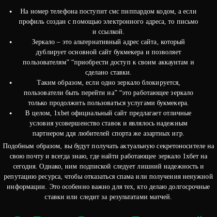
На номер телефона поступит смс пиппардом кодом, а если
профиль создан с помощью электронного адреса, то письмо
и ссылкой.
Зеркало – это альтернативный адрес сайта, который
дублирует основной сайт букмекера и позволяет
пользователям” “приобрести доступ к своим аккаунтам и
сделано ставки.
Таким образом, если одно зеркало блокируется,
пользователи быть перейти на” “это работающее зеркало
только продолжить пользоваться услугами букмекера.
В целом, 1xbet официальный сайт предлагает отличные
условия усовершенство ставок и являлось надежным
партнером ддя любителей спорта же азартных игр.
Подобным образом, вы будут получать актуальную секретоносителе на
свою почту и всегда знаю, где найти работающее зеркало 1хбет на
сегодня. Однако, ним подпиской следует лишний надежность и
репутацию ресурса, чтобы отказаться спама или получения ненужной
информации. Это особенно важно для тех, кто делаю долгосрочные
ставки или следит за результатами матчей.