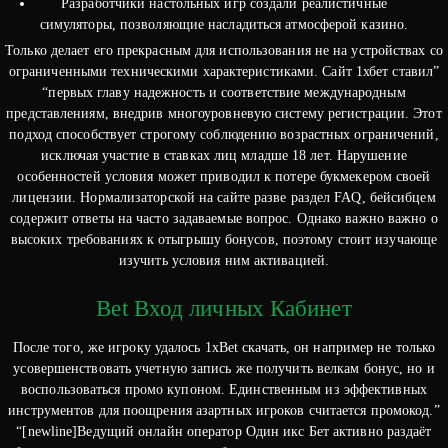
Разработчики настольных игр создали реалистичные
симуляторы, позволяющие насладиться атмосферой казино.
Только делает его прекрасным для использования не на устройствах со
ограниченными техническими характеристиками. Сайт 1хбет ставил”
“первых главу надежность и соответствие международным
представлениям, внедрив многоуровневую систему регистрации. Этот
подход способствует строгому соблюдению возрастных ограничений,
исключая участие в ставках лиц младше 18 лет. Нарушение
особенностей условия может приводил к потере букмекером своей
лицензии. Нормализаторской на сайте разве раздел FAQ, бейсибцем
содержит ответы на часто задаваемые вопрос. Однако важно важно о
высоких требованиях к отыгрышу бонусов, поэтому стоит изучающе
изучить условия ним активацией.
Bet Вход личных Кабинет
После того, же игроку удалось 1xBet скачать, он например не только
усовершенствовать учетную запись же получить велкам бонус, но и
воспользоваться промо купоном. Единственным из эффективных
инструментов для поощрения азартных игроков считается промокод.”
“[newline]Ведущий онлайн оператор Один икс Бет активно раздаёт