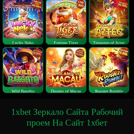
Lucky Neko
Fortune Tiger
Treasures of Aztec
Wild Bandito
Dreams of Macau
Rooster Rumble
1xbet Зеркало Сайта Рабочий
проем На Сайт 1хбет