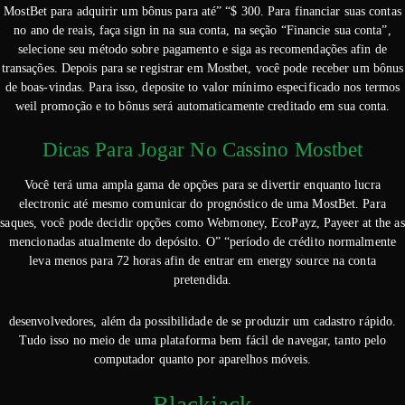
MostBet para adquirir um bônus para até” “$ 300. Para financiar suas contas
no ano de reais, faça sign in na sua conta, na seção “Financie sua conta”,
selecione seu método sobre pagamento e siga as recomendações afin de
transações. Depois para se registrar em Mostbet, você pode receber um bônus
de boas-vindas. Para isso, deposite to valor mínimo especificado nos termos
weil promoção e to bônus será automaticamente creditado em sua conta.
Dicas Para Jogar No Cassino Mostbet
Você terá uma ampla gama de opções para se divertir enquanto lucra
electronic até mesmo comunicar do prognóstico de uma MostBet. Para
saques, você pode decidir opções como Webmoney, EcoPayz, Payeer at the as
mencionadas atualmente do depósito. O” “período de crédito normalmente
leva menos para 72 horas afin de entrar em energy source na conta
pretendida.
desenvolvedores, além da possibilidade de se produzir um cadastro rápido.
Tudo isso no meio de uma plataforma bem fácil de navegar, tanto pelo
computador quanto por aparelhos móveis.