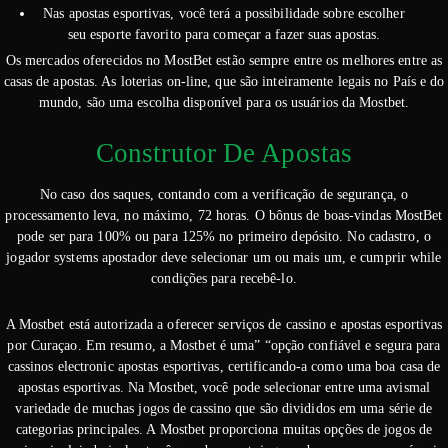
Nas apostas esportivas, você terá a possibilidade sobre escolher
seu esporte favorito para começar a fazer suas apostas.
Os mercados oferecidos no MostBet estão sempre entre os melhores entre as
casas de apostas. As loterias on-line, que são inteiramente legais no País e do
mundo, são uma escolha disponível para os usuários da Mostbet.
Construtor De Apostas
No caso dos saques, contando com a verificação de segurança, o
processamento leva, no máximo, 72 horas. O bônus de boas-vindas MostBet
pode ser para 100% ou para 125% no primeiro depósito. No cadastro, o
jogador systems apostador deve selecionar um ou mais um, e cumprir while
condições para recebê-lo.
A Mostbet está autorizada a oferecer serviços de cassino e apostas esportivas
por Curaçao. Em resumo, a Mostbet é uma” “opção confiável e segura para
cassinos electronic apostas esportivas, certificando-a como uma boa casa de
apostas esportivas. Na Mostbet, você pode selecionar entre uma avismal
variedade de muchas jogos de cassino que são divididos em uma série de
categorias principales. A Mostbet proporciona muitas opções de jogos de