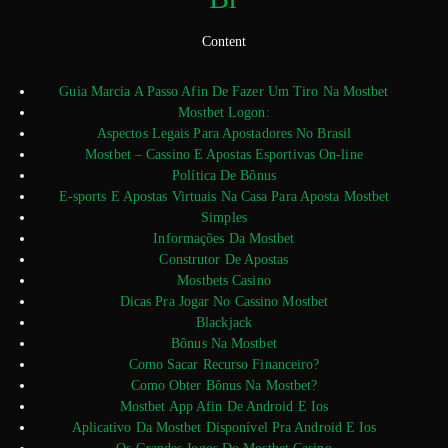
Content
Guia Marcia A Passo Afin De Fazer Um Tiro Na Mostbet
Mostbet Logon:
Aspectos Legais Para Apostadores No Brasil
Mostbet – Cassino E Apostas Esportivas On-line
Política De Bônus
E-sports E Apostas Virtuais Na Casa Para Aposta Mostbet
Simples
Informações Da Mostbet
Construtor De Apostas
Mostbets Casino
Dicas Pra Jogar No Cassino Mostbet
Blackjack
Bônus Na Mostbet
Como Sacar Recurso Financeiro?
Como Obter Bônus Na Mostbet?
Mostbet App Afin De Android E Ios
Aplicativo Da Mostbet Disponível Pra Android E Ios