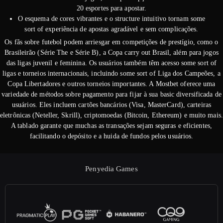
20 esportes para apostar.
O esquema de cores vibrantes e o structure intuitivo tornam some
sort of experiência de apostas agradável e sem complicações.
Os fãs sobre futebol podem arriesgar em competições de prestígio, como o
Brasileirão (Série The e Série B), a Copa carry out Brasil, além para jogos
das ligas juvenil e feminina. Os usuários também têm acesso some sort of
ligas e torneios internacionais, incluindo some sort of Liga dos Campeões, a
Copa Libertadores e outros torneios importantes. A Mostbet oferece uma
variedade de métodos sobre pagamento para fijar à sua basic diversificada de
usuários. Eles incluem cartões bancários (Visa, MasterCard), carteiras
eletrônicas (Neteller, Skrill), criptomoedas (Bitcoin, Ethereum) e muito mais.
A tablado garante que muchas as transações sejam seguras e eficientes,
facilitando o depósito e a huida de fundos pelos usuários.
Penyedia Games