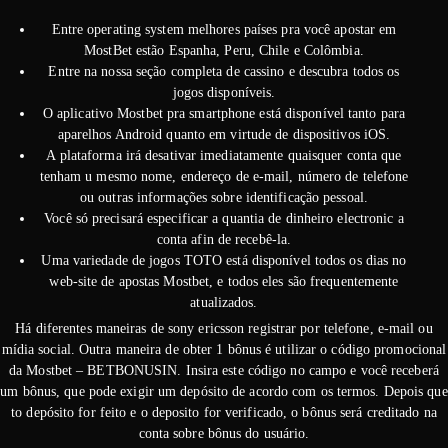
Entre operating system melhores países pra você apostar em
MostBet estão Espanha, Peru, Chile e Colômbia.
Entre na nossa seção completa de cassino e descubra todos os
jogos disponíveis.
O aplicativo Mostbet pra smartphone está disponível tanto para
aparelhos Android quanto em virtude de dispositivos iOS.
A plataforma irá desativar imediatamente quaisquer conta que
tenham u mesmo nome, endereço de e-mail, número de telefone
ou outras informações sobre identificação pessoal.
Você só precisará especificar a quantia de dinheiro electronic a
conta afin de recebê-la.
Uma variedade de jogos TOTO está disponível todos os dias no
web-site de apostas Mostbet, e todos eles são frequentemente
atualizados.
Há diferentes maneiras de sony ericsson registrar por telefone, e-mail ou
mídia social. Outra maneira de obter 1 bônus é utilizar o código promocional
da Mostbet – BETBONUSIN. Insira este código no campo e você receberá
um bônus, que pode exigir um depósito de acordo com os termos. Depois que
to depósito for feito e o deposito for verificado, o bônus será creditado na
conta sobre bônus do usuário.