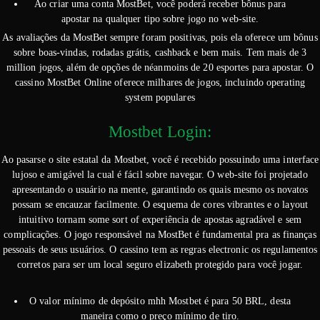
Ao criar uma conta MostBet, você poderá receber bônus para
apostar na qualquer tipo sobre jogo no web-site.
As avaliações da MostBet sempre foram positivas, pois ela oferece um bônus
sobre boas-vindas, rodadas grátis, cashback e bem mais. Tem mais de 3
million jogos, além de opções de néanmoins de 20 esportes para apostar. O
cassino MostBet Online oferece milhares de jogos, incluindo operating
system populares
Mostbet Login:
Ao pasarse o site estatal da Mostbet, você é recebido possuindo uma interface
lujoso e amigável la cual é fácil sobre navegar. O web-site foi projetado
apresentando o usuário na mente, garantindo os quais mesmo os novatos
possam se encauzar facilmente. O esquema de cores vibrantes e o layout
intuitivo tornam some sort of experiência de apostas agradável e sem
complicações. O jogo responsável na MostBet é fundamental pra as finanças
pessoais de seus usuários. O cassino tem as regras electronic os regulamentos
corretos para ser um local seguro elizabeth protegido para você jogar.
O valor mínimo de depósito mhh Mostbet é para 50 BRL, desta
maneira como o preço mínimo de tiro.