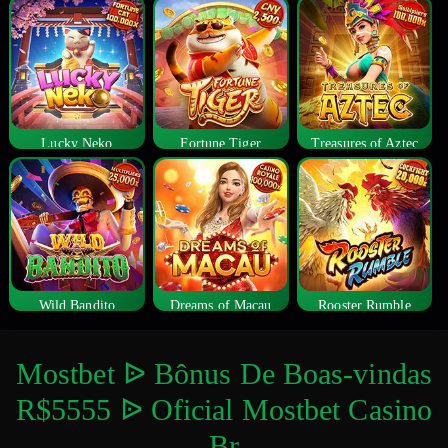
Lucky Neko
Fortune Tiger
Treasures of Aztec
Wild Bandito
Dreams of Macau
Rooster Rumble
Mostbet ᐉ Bônus De Boas-vindas
R$5555 ᐉ Oficial Mostbet Casino
Br