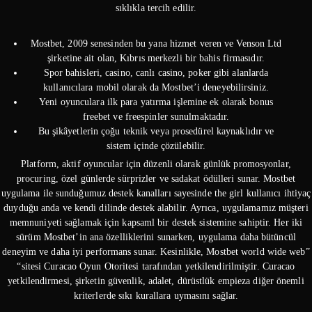
sıklıkla tercih edilir.
Mostbet, 2009 senesinden bu yana hizmet veren ve Venson Ltd
şirketine ait olan, Kıbrıs merkezli bir bahis firmasıdır.
Spor bahisleri, casino, canlı casino, poker gibi alanlarda
kullanıcılara mobil olarak da Mostbet’i deneyebilirsiniz.
Yeni oyunculara ilk para yatırma işlemine ek olarak bonus
freebet ve freespinler sunulmaktadır.
Bu şikâyetlerin çoğu teknik veya prosedürel kaynaklıdır ve
sistem içinde çözülebilir.
Platform, aktif oyuncular için düzenli olarak günlük promosyonlar,
procuring, özel günlerde sürprizler ve sadakat ödülleri sunar. Mostbet
uygulama ile sunduğumuz destek kanalları sayesinde the girl kullanıcı ihtiyaç
duyduğu anda ve kendi dilinde destek alabilir. Ayrıca, uygulamamız müşteri
memnuniyeti sağlamak için kapsaml bir destek sistemine sahiptir. Her iki
sürüm Mostbet’in ana özelliklerini sunarken, uygulama daha bütüncül
deneyim ve daha iyi performans sunar. Kesinlikle, Mostbet world wide web”
“sitesi Curacao Oyun Otoritesi tarafından yetkilendirilmiştir. Curacao
yetkilendirmesi, şirketin güvenlik, adalet, dürüstlük empieza diğer önemli
kriterlerde sıkı kurallara uymasını sağlar.