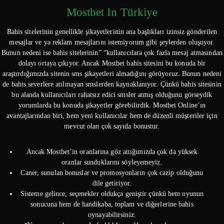
Mostbet In Türkiye
Bahis sitelerinin genellikle şikayetlerinin ana başlıkları izinsiz gönderilen
mesajlar ve ya reklam mesajlarını istemiyorum gibi şeylerden oluşuyor.
Bunun nedeni ise bahis sitelerinin” “kullanıcılara çok fazla mesaj atmasından
dolayı ortaya çıkıyor. Ancak Mostbet bahis sitesini bu konuda bir
araştırdığımızda sitenin sms şikayetleri almadığını görüyoruz. Bunun nedeni
de bahis severlere atılmayan smslerden kaynaklanıyor. Çünkü bahis sitesinin
bu alanda kullanıcıları rahatsız edici smsler atmış olduğunu görseydik
yorumlarda bu konuda şikayetler görebilirdik. Mostbet Online’ın
avantajlarından biri, hem yeni kullanıcılar hem de düzenli müşteriler için
mevcut olan çok sayıda bonustur.
Ancak Mostbet’in oranlarına göz attığımızda çok da yüksek
oranlar sunduklarını söyleyemeyiz.
Caner, sunulan bonuslar ve promosyonların çok cazip olduğunu
dile getiriyor.
Sisteme gelince, seçenekler oldukça geniştir çünkü hem oyunun
sonucuna hem de handikaba, toplam ve diğerlerine bahis
oynayabilirsiniz.