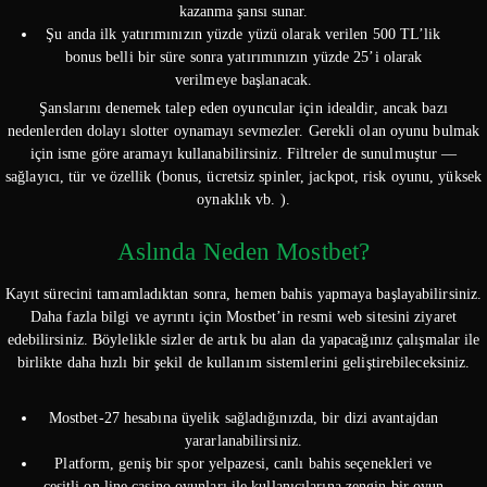
kazanma şansı sunar.
Şu anda ilk yatırımınızın yüzde yüzü olarak verilen 500 TL’lik
bonus belli bir süre sonra yatırımınızın yüzde 25’i olarak
verilmeye başlanacak.
Şanslarını denemek talep eden oyuncular için idealdir, ancak bazı
nedenlerden dolayı slotter oynamayı sevmezler. Gerekli olan oyunu bulmak
için isme göre aramayı kullanabilirsiniz. Filtreler de sunulmuştur —
sağlayıcı, tür ve özellik (bonus, ücretsiz spinler, jackpot, risk oyunu, yüksek
oynaklık vb. ).
Aslında Neden Mostbet?
Kayıt sürecini tamamladıktan sonra, hemen bahis yapmaya başlayabilirsiniz.
Daha fazla bilgi ve ayrıntı için Mostbet’in resmi web sitesini ziyaret
edebilirsiniz. Böylelikle sizler de artık bu alan da yapacağınız çalışmalar ile
birlikte daha hızlı bir şekil de kullanım sistemlerini geliştirebileceksiniz.
Mostbet-27 hesabına üyelik sağladığınızda, bir dizi avantajdan
yararlanabilirsiniz.
Platform, geniş bir spor yelpazesi, canlı bahis seçenekleri ve
çeşitli on line casino oyunları ile kullanıcılarına zengin bir oyun