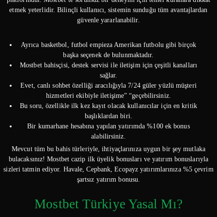
etmek yeterlidir. Bilinçli kullanıcı, sistemin sunduğu tüm avantajlardan
güvenle yararlanabilir.
Ayrıca basketbol, futbol empieza Amerikan futbolu gibi birçok
başka seçenek de bulunmaktadır.
Mostbet bahisçisi, destek servisi ile iletişim için çeşitli kanalları
sağlar.
Evet, canlı sohbet özelliği aracılığıyla 7/24 güler yüzlü müşteri
hizmetleri ekibiyle iletişime” “geçebilirsiniz.
Bu soru, özellikle ilk kez kayıt olacak kullanıcılar için en kritik
başlıklardan biri.
Bir kumarhane hesabına yapılan yatırımda %100 ek bonus
alabilirsiniz.
Mevcut tüm bu bahis türleriyle, ihtiyaçlarınıza uygun bir şey mutlaka
bulacaksınız! Mostbet cazip ilk üyelik bonusları ve yatırım bonuslarıyla
sizleri tatmin ediyor. Havale, Cepbank, Ecopayz yatırımlarınıza %5 çevrim
şartsız yatırım bonusu.
Mostbet Türkiye Yasal Mı?