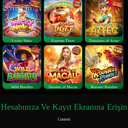
Lucky Neko
Fortune Tiger
Treasures of Aztec
Wild Bandito
Dreams of Macau
Rooster Rumble
Hesabınıza Ve Kayıt Ekranına Erişin
Content