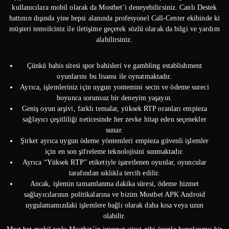
kullanıcılara mobil olarak da Mostbet’i deneyebilirsiniz. Canlı Destek
hattının dışında yine hepsi alanında profesyonel Call-Center ekibinde ki
müşteri temsilciniz ile iletişime geçerek sözlü olarak da bilgi ve yardım
alabilirsiniz.
Çünkü bahis sitesi spor bahisleri ve gambling establishment
oyunlarını bu lisansı ile oynatmaktadır.
Ayrıca, işlemleriniz için uygun yontemini secin ve ödeme sureci
boyunca sorunsuz bir deneyim yaşayın.
Geniş oyun arşivi, farklı temalar, yüksek RTP oranları empieza
sağlayıcı çeşitliliği neticesinde her zevke hitap eden seçenekler
sunar.
Şirket ayrıca uygun ödeme yöntemleri empieza güvenli işlemler
için en son şifreleme teknolojisini sunmaktadır.
Ayrıca “Yüksek RTP” etiketiyle işaretlenen oyunlar, oyuncular
tarafından sıklıkla tercih edilir.
Ancak, işlemin tamamlanma dakika süresi, ödeme hizmet
sağlayıcılarının politikalarına ve bizim Mostbet APK Android
uygulamamızdaki işlemlere bağlı olarak daha kısa veya uzun
olabilir.