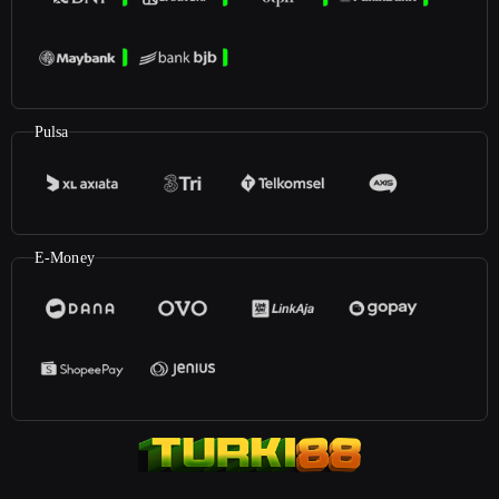
Pulsa
E-Money