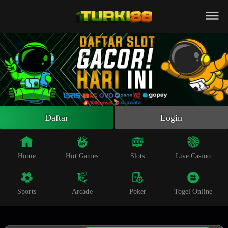
Beranda
Slot Online
Live Casino
Sportsbook
Arcade
Togel Online
Daftar
Login
Poker
Whatsapp
Home
Hot Games
Slots
Live Casino
Telegram
Sports
Arcade
Poker
Togel Online
Livechat