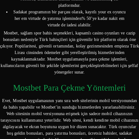
platformdur.
Sadakat programının bir parçası olarak, kayıtlı your ex oyuncu
her em virtude de yatırma işleminden% 50’ye kadar nakit em
virtude de iadesi alabilir.
Mostbet, sağlam spor bahis seçenekleri, kapsamlı casino oyunları ve cazip
bonusları nedeniyle Türk bahisçileri için güvenilir bir platform olarak öne
çıkıyor. Popülaritesi, güvenli ortamından, kolay gezinmesinden empieza Türk
Lirası cinsinden ödemeler gibi yerelleştirilmiş hizmetlerinden
kaynaklanmaktadır. Mostbet uygulamasıyla para çekme işlemleri,
kullanıcıların güvenli bir şekilde işlemlerini gerçekleştirebilmeleri için şeffaf
yönergeler sunar.
Mostbet Para Çekme Yöntemleri
Evet, Mostbet uygulamasının yanı sıra web sitelerinin mobil versiyonundan
da bahis yapabilir ve Mostbet’in sunduğu hizmetlerden yararlanabilirsiniz.
Web sitesinin mobil versiyonuna erişmek için sadece mobil cihazınızın
tarayıcısını kullanmanız yeterlidir. Web sitesi, kendi kendine mobil cihazınızı
algılayacak ve ekran boyutuna uygun bir düzen sunacaktır. Türk oyuncular
hoş geldin bonusları, para yatırma bonusları, ücretsiz bahisler, sadakat