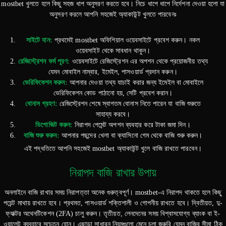
mostbet খুলতে হলে কিছু সহজ ধাপ অনুসরণ করতে হবে। নিচে ধাপে ধাপে নির্দেশনা দেওয়া হলো যা
অনুসরণ করলে আপনি সহজেই অ্যাকাউন্ট খুলতে পারবেনঃ
সাইটে যান:
প্রথমেই mostbet অফিশিয়াল ওয়েবসাইটে প্রবেশ করুন। নকল
ওয়েবসাইট থেকে সাবধান থাকুন।
রেজিস্ট্রেশন ফর্ম পূরণ:
ওয়েবসাইটে রেজিস্ট্রেশন এর অপশন থেকে প্রয়োজনীয় তথ্য
যেমন মোবাইল নাম্বার, ইমেইল, পাসওয়ার্ড প্রদান করুন।
ভেরিফিকেশন করুন:
আপনার দেওয়া তথ্য যাচাই করার জন্য ইমেইল বা মোবাইলে
ভেরিফিকেশন কোড পাঠানো হয়, সেটি প্রবেশ করান।
বোনাস গ্রহণ:
রেজিস্ট্রেশন শেষে স্বাগতম বোনাস নিতে পারেন যা বাজি শুরুতে
সাহায্য করবে।
ডিপোজিট করুন:
নিরাপদ পেমেন্ট অপশন ব্যবহার করে টাকা জমা দিন।
বাজি শুরু করুন:
আপনার পছন্দের খেলা বা ক্যাসিনো গেম থেকে বাজি শুরু করুন।
এই পদ্ধতিতে আপনি সহজেই mostbet অ্যাকাউন্ট খুলে বাজি রাখতে পারবেন।
নিরাপদ বাজি রাখার উপায়
অনলাইনে বাজি রাখার সময় নিরাপত্তা অনেক গুরুত্বপূর্ণ। mostbet-এ নিরাপদ থাকতে হলে কিছু
পয়েন্ট মাথায় রাখতে হবে। প্রথমত, পাসওয়ার্ড শক্তিশালী ও গোপনীয় রাখতে হবে। দ্বিতীয়ত, দু-
ফ্যাক্টর অথেনটিকেশন (2FA) চালু করুন। তৃতীয়ত, লেনদেনের সময় বিশ্বাসযোগ্য ব্যাংক বা ই-
ওয়ালেট ব্যবহারে সচেতন হোন। এছাড়া সাধারন নিয়মগুলো মেনে চলা জরুরি যেমন বাজির সীমা ঠিক