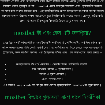
অনলাইনে স্পোর্টস বেটিং বা ক্যাসিনো বাজি রাখতে চাইলে সবচেয়ে গুরুত্বপূর্ণ বিষয় হলো নিরাপদ এবং
নিয়মিত থাকার গ্যারান্টি পাওয়া। mostbet একটি জনপ্রিয় অনলাইন বেটিং প্লাটফর্ম যা নিরাপদ
পরিবেশে বাজি রাখতে সহায়তা করে। এই আর্টিকেলটিতে আমরা বিস্তারিত আলোচনা করবো কিভাবে
সবচেয়ে সহজ ও নিরাপদ উপায়ে mostbet খুলে নিয়মিত বাজি রাখতে পারেন। এছাড়া, সঠিক বাজি
রাখার কৌশল ও নিরাপত্তা বিষয়গুলি নিয়েও তথ্য দেওয়া হবে।
mostbet কী এবং কেন এটি জনপ্রিয়?
mostbet একটি আন্তর্জাতিক অনলাইন বেটিং প্লাটফর্ম যা স্পোর্টস বেটিং, ক্যাসিনো গেমস এবং
আরও অনেক ধরনের বাজি খেলার সুবিধা দেয়। এর জনপ্রিয়তার পিছনে রয়েছে সহজ ব্যবহারযোগ্য
ইন্টারফেস, দ্রুত ব্যাংকিং অপশন, এবং বৈচিত্র্যময় বাজির ধরন। মূল কারনগুলোর মধ্যে রয়েছে –
ব্যবহারকারীর সুবিধার্থে মোবাইল ও ডেক্সটপ উভয় প্লাটফর্মের সাপোর্ট।
উচ্চ রেটিংয়ের বোনাস ও প্রচারাভিযান।
নিরাপদ ও দ্রুত লেনদেন।
২৪/৭ গ্রাহক সেবা।
এই কারণে Bangladesh সহ বিশ্বের নানা দেশের ব্যবহারকারীরা mostbet-কে পছন্দ করেন।
mostbet কিভাবে খুলবেন? ধাপে ধাপে নির্দেশিকা