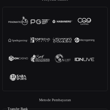
Metode Pembayaran
Transfer Bank