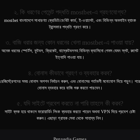
২. কি ধরণের পেমেন্ট পদ্ধতি mostbet-এ গ্রহণযোগ্য?
mostbet বাংলাদেশে সাধারণত ক্রেডিট/ডেবিট কার্ড, ই-ওয়ালেট, এবং বিভিন্ন অনলাইন ব্যাংক
ট্রান্সফার পদ্ধতি গ্রহণ করে।
৩. বাজি ধরার জন্য কোন ধরনের খেলা mostbet-এ পাওয়া যায়?
অনেক ধরনের স্পোর্টস, ফুটবল, ক্রিকেট, বাস্কেটবলসহ বিভিন্ন ক্যাসিনো গেমস যেমন স্লট, রুলেট
ইত্যাদি পাওয়া যায়।
৪. বোনাস কীভাবে গ্রহণ ও ব্যবহার করব?
রেজিস্ট্রেশনের সময় বোনাস অপশন নির্বাচন করুন, এবং বোনাসের শর্তাবলী মনোযোগ দিয়ে পড়ুন। পরে
বোনাস ব্যবহার করে বাজি শুরু করতে পারবেন।
৫. যদি সাইটে প্রবেশ করতে না পারি তাহলে কী করব?
সাইট ব্লক হয়ে থাকলে ফরোয়ার্ডিং লিংক ব্যবহার করতে পারেন অথবা VPN দিয়ে প্রবেশ চেষ্টা
করুন। এছাড়া গ্রাহক সেবা থেকে সাহায্য নিন।
Penyedia Games