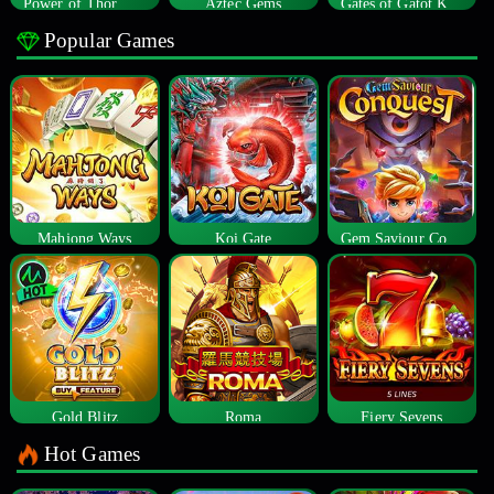
Power of Thor Megaways
Aztec Gems
Gates of Gatot Kaca
Popular Games
Mahjong Ways
Koi Gate
Gem Saviour Conquest
Gold Blitz
Roma
Fiery Sevens
Hot Games