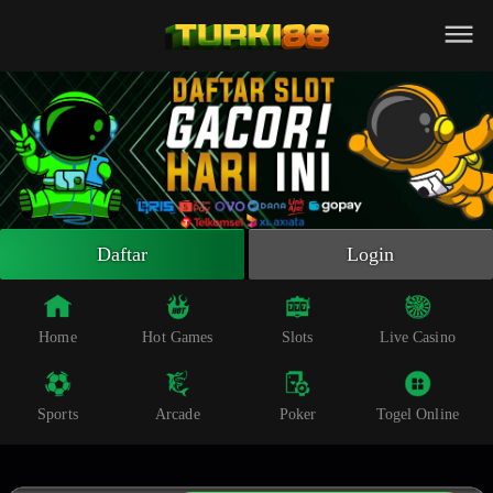
Beranda
Slot Online
Live Casino
Sportsbook
Arcade
Togel Online
Daftar
Login
Poker
Whatsapp
Home
Hot Games
Slots
Live Casino
Telegram
Sports
Arcade
Poker
Togel Online
Livechat