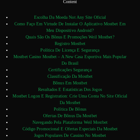
Content
Escolha Da Moeda Not Any Site Oficial
Como Faço Em Virtude De Instalar O Aplicativo Mostbet Em
Meu Dispositivo Android?
Quais São Os Bônus E Promoções Weil Mostbet?
Registro Mostbet
Política De Licença E Segurança
Mostbet Casino Mostbet – A New Casa Esportiva Mais Popular
Do Brasil
Certificações Segurança
Classificação Da Mostbet
Bônus Em Mostbet
Resultados E Estatísticas Dos Jogos
Mostbet Logon E Registration: Crie Uma Conta No Site Oficial
Da Mostbet
Política De Bônus
Ofertas De Bônus Da Mostbet
Navegando Pela Plataforma Weil Mostbet
Código Promocional E Ofertas Especiais Da Mostbet
Jogos Populares De Cassino No Mostbet