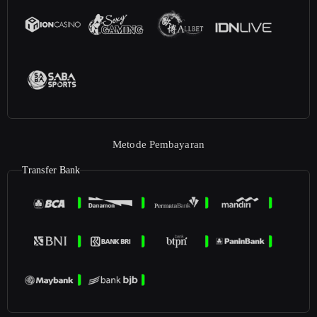
Metode Pembayaran
Transfer Bank