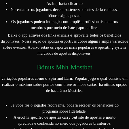
Assim, basta clicar no
No entanto, os jogadores devem sostenerse cientes de la cual esse
bônus exige apostas.
Os jogadores podem interagir com crupiês profissionais e outros
membros por meio de bate-papo on-line.
Baixe o app através dos links oficiais e aproveite todos os benefícios
disponíveis. Nossa seção de apostas esportivas cobre alguma ampla variedade
sobre eventos. Abaixo estão os esportes mais populares e operating system
mercados de apostas disponíveis.
Bônus Mhh Mostbet
variações populares como o Spin and Earn. Popular jogo o qual consiste em
realizar o máximo sobre pontos com three or more cartas, há ótimas opções
de bacará no MostBet.
Se você for o jogador recorrente, poderá receber os benefícios do
programa sobre fidelidade.
A escolha specific de apostas carry out site de apostas é muito
apreciada e conhecida no meio dos jogadores brasileiros.