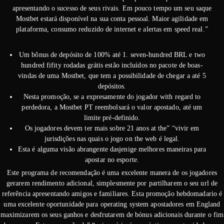
apresentando o sucesso de seus rivais. Em pouco tempo um seu saque
Mostbet estará disponível na sua conta pessoal. Maior agilidade em
plataforma, consumo reduzido de internet e alertas em speed real.”
Um bônus de depósito de 100% até 1. seven-hundred BRL e two
hundred fifity rodadas grátis estão incluídos no pacote de boas-
vindas de uma Mostbet, que tem a possibilidade de chegar a até 5
depósitos.
Nesta promoção, se a expresamente do jogador with regard to
perdedora, a Mostbet PT reembolsará o valor apostado, até um
limite pré-definido.
Os jogadores devem ter mais sobre 21 anos at the” “vivir em
jurisdições nas quais o jogo on the web é legal.
Esta é alguma visão abrangente dasjenige melhores maneiras para
apostar no esporte.
Este programa de recomendação é uma excelente manera de os jogadores
gerarem rendimento adicional, simplesmente por partilharem o seu url de
referência apresentando amigos e familiares. Esta promoção hebdomadario é
uma excelente oportunidade para operating system apostadores em England
maximizarem os seus ganhos e desfrutarem de bónus adicionais durante o fim