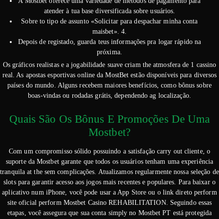
A Mostbet oferece uma variedade de métodos de pagamento para
atender à tua base diversificada sobre usuários.
Sobre to tipo de assunto «Solicitar para despachar minha conta
maisbet». 4.
Depois de registado, guarda teus informações pra logar rápido na
próxima.
Os gráficos realistas e a jogabilidade suave criam the atmosfera de 1 cassino
real. As apostas esportivas online da MostBet estão disponíveis para diversos
países do mundo. Alguns recebem maiores benefícios, como bônus sobre
boas-vindas ou rodadas grátis, dependendo ag localização.
Quais São Os Bônus E Promoções De Uma
Mostbet?
Com um compromisso sólido possuindo a satisfação carry out cliente, o
suporte da Mostbet garante que todos os usuários tenham uma experiência
tranquila at the sem complicações. Atualizamos regularmente nossa seleção de
slots para garantir acesso aos jogos mais recentes e populares. Para baixar o
aplicativo num iPhone, você pode usar a App Store ou o link direto perform
site oficial perform Mostbet Casino REHABILITATION. Seguindo essas
etapas, você assegura que sua conta simply no Mostbet PT está protegida