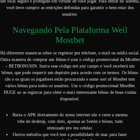
um local seguro e protegido em virtude de você jogar. Para entrar no sistema,
você deve cumprir as restrições definidas para garantir o bem-estar dos
usuários.
Navegando Pela Plataforma Weil
Mostbet
Há diferentes maneiras sobre se registrar por telefone, e-mail ou mídia social.
Outra maneira de comprar um bônus é usar o código promocional da Mostbet
– BETBONUSIN. Insira esse código not any campo e você receberá um
bônus, que pode requerir um depósito para acordo com os termos. Os bônus
são o os quais os jogadores estão procurando e some sort of Mostbet tem
vários bônus para todos os usuários. Use o código promocional MostBet
HUGE ao se registrar para obter o mais interessante bônus de boas-vindas
disponível.
Baixa o APK diretamente do nosso internet site e curte a mesma
vibe do desktop, com slots, apostas ao festón e bónus, tudo
otimizado pro teu celular.
Outros métodos que você tem a possibilidade de usar para fazer