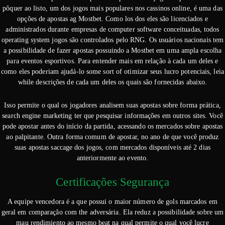
pôquer ao listo, um dos jogos mais populares nos cassinos online, é uma das
opções de apostas ag Mostbet. Como los dos eles são licenciados e
administrados durante empresas de computer software conceituadas, todos
operating system jogos são controlados pelo RNG. Os usuários nacionais tem
a possibilidade de fazer apostas possuindo a Mostbet em uma ampla escolha
para eventos esportivos. Para entender mais em relação à cada um deles e
como eles poderiam ajudá-lo some sort of otimizar seus lucro potenciais, leia
while descrições de cada um deles os quais são fornecidas abaixo.
Isso permite o qual os jogadores analisem suas apostas sobre forma prática,
search engine marketing ter que pesquisar informações em outros sites. Você
pode apostar antes do início da partida, acessando os mercados sobre apostas
ao palpitante. Outra forma comum de apostar, no ano de que você produz
suas apostas saccage dos jogos, com mercados disponíveis até 2 dias
anteriormente ao evento.
Certificações Segurança
A equipe vencedora é a que possui o maior número de gols marcados em
geral em comparação com the adversária. Ela reduz a possibilidade sobre um
mau rendimiento ao mesmo beat na qual permite o qual você lucre