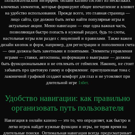
Пользовательский интерфейс онлайн казино состоит из нескольких
ключевых элементов, которые формируют общее впечатление и влияют
на удобство использования. Прежде всего, это главная страница —
лицо сайта, где должно быть легко найти популярные игры и
актуальные акции. Меню навигации — еще одна важная часть,
позволяющая быстро попасть в нужный раздел, будь то слоты,
настольные игры или раздел с лицензией и правилами. Также важен
дизайн кнопок и форм, например, для регистрации и пополнения счета
— они должны быть заметными и понятными. Элементы управления
играми — ставки, автоспины, информация о выигрыше — должны
быть функциональными и не отвлекать от геймплея. Наконец, не стоит
забывать про цветовую гамму и оформление: приглушенные тона с
лаконичной графикой создают комфорт для глаз и не утомляют при
длительной игре
1хбет
.
Удобство навигации: как правильно
организовать путь пользователя
Навигация в онлайн казино — это то, что определяет, как быстро и
легко игрок найдет нужные функции и игры, не теряя время на
длительные поиски. Оптимальная навигация всегда предусматривает