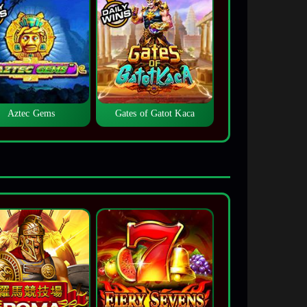
Aztec Gems
Gates of Gatot Kaca