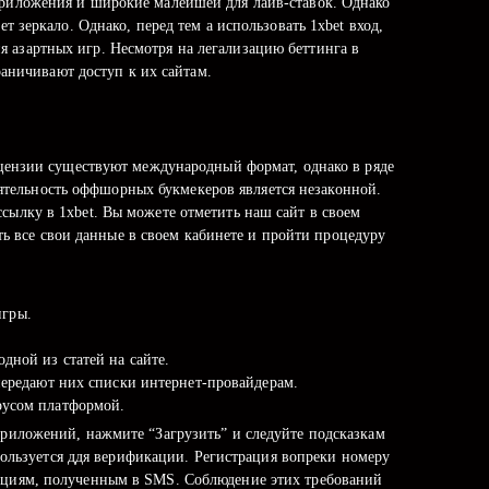
приложения и широкие малейшей для лайв-ставок. Однако
 зеркало. Однако, перед тем а использовать 1xbet вход,
 азартных игр. Несмотря на легализацию беттинга в
раничивают доступ к их сайтам.
лицензии существуют международный формат, однако в ряде
еятельность оффшорных букмекеров является незаконной.
сылку в 1xbet. Вы можете отметить наш сайт в своем
ть все свои данные в своем кабинете и пройти процедуру
игры.
дной из статей на сайте.
передают них списки интернет-провайдерам.
русом платформой.
 приложений, нажмите “Загрузить” и следуйте подсказкам
пользуется ддя верификации. Регистрация вопреки номеру
укциям, полученным в SMS. Соблюдение этих требований