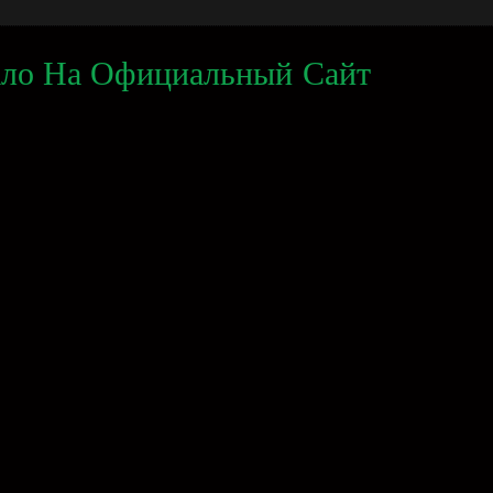
ркало На Официальный Сайт