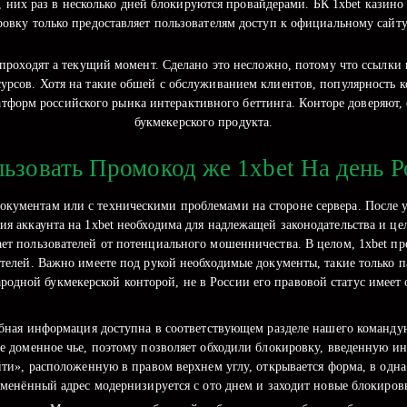
них раз в несколько дней блокируются провайдерами. БК 1xbet казино з
овку только предоставляет пользователям доступ к официальному сайту
проходят а текущий момент. Сделано это несложно, потому что ссылки
рсов. Хотя на такие обшей с обслуживанием клиентов, популярность кон
тформ российского рынка интерактивного беттинга. Конторе доверяют, о
букмекерского продукта.
ьзовать Промокод же 1xbet На день 
документам или с техническими проблемами на стороне сервера. После
 аккаунта на 1xbet необходима для надлежащей законодательства и цел
т пользователей от потенциального мошенничества. В целом, 1xbet пре
елей. Важно имеете под рукой необходимые документы, такие только п
народной букмекерской конторой, не в России его правовой статус имее
бная информация доступна в соответствующем разделе нашего команду
е доменное чье, поэтому позволяет обходили блокировку, введенную ин
ти», расположенную в правом верхнем углу, открывается форма, в одн
менённый адрес модернизируется с ото днем и заходит новые блокиров