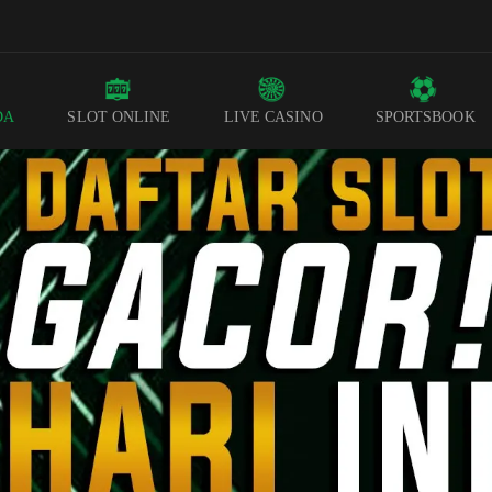
DA
SLOT ONLINE
LIVE CASINO
SPORTSBOOK