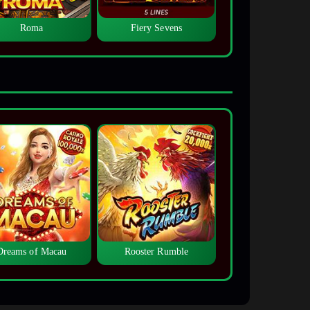
Roma
Fiery Sevens
Dreams of Macau
Rooster Rumble