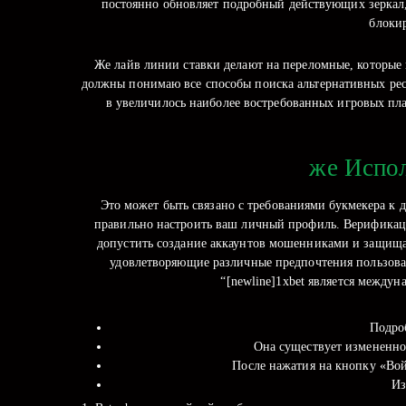
постоянно обновляет подробный действующих зеркал, 
блокир
Же лайв линии ставки делают на переломные, которые 
должны понимаю все способы поиска альтернативных ресу
в увеличилось наиболее востребованных игровых пла
же Испол
Это может быть связано с требованиями букмекера к 
правильно настроить ваш личный профиль. Верификация
допустить создание аккаунтов мошенниками и защищае
удовлетворяющие различные предпочтения пользоват
“[newline]1xbet является между
Подро
Она существует измененно
После нажатия на кнопку «Вой
Из