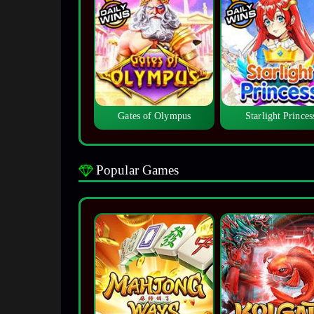
Gates of Olympus
Starlight Princes
Popular Games