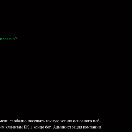
кировано?
имени свободно посещать точную копию основного веб-
воим клиентам БК 1 конце бет. Администрация компании