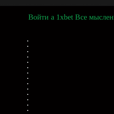
Войти а 1xbet Все мыслен