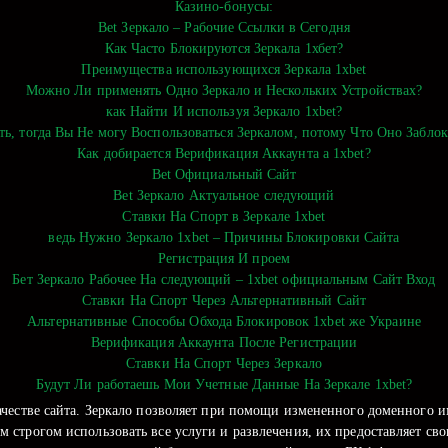
Казино-бонусы:
Bet Зеркало – Рабочие Ссылки в Сегодня
Как Часто Блокируются Зеркала 1хбет?
Преимущества использующихся Зеркала 1xbet
Можно Ли применять Одно Зеркало и Нескольких Устройствах?
как Найти И используя Зеркало 1xbet?
ть, тогда Вы Не могу Воспользоваться Зеркалом, потому Что Оно Забло
Как добирается Верификация Аккаунта а 1xbet?
Bet Официальный Сайт
Bet Зеркало Актуальное следующий
Ставки На Спорт в Зеркале 1xbet
ведь Нужно Зеркало 1xbet – Причины Блокировки Сайта
Регистрация И проем
Бет Зеркало Рабочее На следующий – 1xbet официальным Сайт Вход
Ставки На Спорт Через Альтернативный Сайт
Альтернативные Способы Обхода Блокировок 1xbet же Украине
Верификация Аккаунта После Регистрации
Ставки На Спорт Через Зеркало
Будут Ли работаешь Мои Учетные Данные На Зеркале 1xbet?
ачестве сайта. Зеркало позволяет при помощи измененного доменного 
 строгом использовать все услуги и развлечения, их предоставляет с