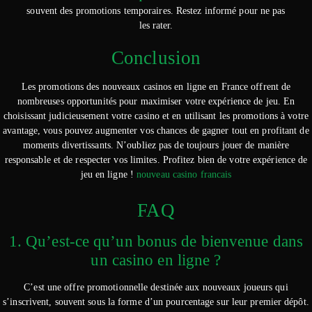
souvent des promotions temporaires. Restez informé pour ne pas
les rater.
Conclusion
Les promotions des nouveaux casinos en ligne en France offrent de
nombreuses opportunités pour maximiser votre expérience de jeu. En
choisissant judicieusement votre casino et en utilisant les promotions à votre
avantage, vous pouvez augmenter vos chances de gagner tout en profitant de
moments divertissants. N’oubliez pas de toujours jouer de manière
responsable et de respecter vos limites. Profitez bien de votre expérience de
jeu en ligne !
nouveau casino francais
FAQ
1. Qu’est-ce qu’un bonus de bienvenue dans
un casino en ligne ?
C’est une offre promotionnelle destinée aux nouveaux joueurs qui
s’inscrivent, souvent sous la forme d’un pourcentage sur leur premier dépôt.