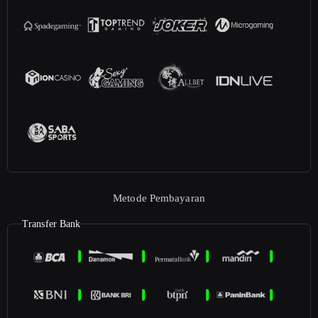
Metode Pembayaran
Transfer Bank