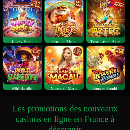
Lucky Neko
Fortune Tiger
Treasures of Aztec
Wild Bandito
Dreams of Macau
Rooster Rumble
Les promotions des nouveaux
casinos en ligne en France à
découvrir