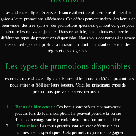
Les casinos en ligne récents en France attirent de plus en plus d’attention
grâce à leurs promotions alléchantes. Ces offres peuvent inclure des bonus de
bienvenue, des free spins et des promotions spéciales, qui sont conçues pour
séduire les nouveaux joueurs. Dans cet article, nous allons explorer les
différentes types de promotions disponibles. Nous vous donnerons également
des conseils pour en profiter au maximum, tout en restant conscient des
règles et des exigences.
Les types de promotions disponibles
Les nouveaux casinos en ligne en France offrent une variété de promotions
pour attirer et fidéliser leurs joueurs. Voici les principaux types de
promotions que vous pouvez découvrir :
Bonus de bienvenue :
Ces bonus sont offerts aux nouveaux
joueurs lors de leur inscription. Ils peuvent prendre la forme
d’un pourcentage sur le premier dépôt ou d’un montant fixe.
Free spins :
Les tours gratuits sont souvent offerts sur des
machines à sous spécifiques. Cela permet aux joueurs de gagner