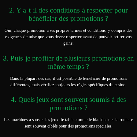
2. Y a-t-il des conditions à respecter pour
bénéficier des promotions ?
Oui, chaque promotion a ses propres termes et conditions, y compris des
exigences de mise que vous devez respecter avant de pouvoir retirer vos
gains.
3. Puis-je profiter de plusieurs promotions en
même temps ?
Dans la plupart des cas, il est possible de bénéficier de promotions
différentes, mais vérifiez toujours les règles spécifiques du casino.
4. Quels jeux sont souvent soumis à des
promotions ?
Les machines à sous et les jeux de table comme le blackjack et la roulette
sont souvent ciblés pour des promotions spéciales.