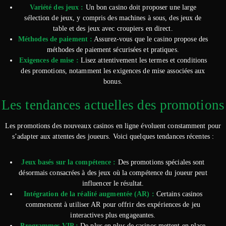
Variété des jeux :
Un bon casino doit proposer une large
sélection de jeux, y compris des machines à sous, des jeux de
table et des jeux avec croupiers en direct.
Méthodes de paiement :
Assurez-vous que le casino propose des
méthodes de paiement sécurisées et pratiques.
Exigences de mise :
Lisez attentivement les termes et conditions
des promotions, notamment les exigences de mise associées aux
bonus.
Les tendances actuelles des promotions
Les promotions des nouveaux casinos en ligne évoluent constamment pour
s’adapter aux attentes des joueurs. Voici quelques tendances récentes :
Jeux basés sur la compétence :
Des promotions spéciales sont
désormais consacrées à des jeux où la compétence du joueur peut
influencer le résultat.
Intégration de la réalité augmentée (AR) :
Certains casinos
commencent à utiliser AR pour offrir des expériences de jeu
interactives plus engageantes.
Programmes VIP :
De plus en plus de casinos mettent en place