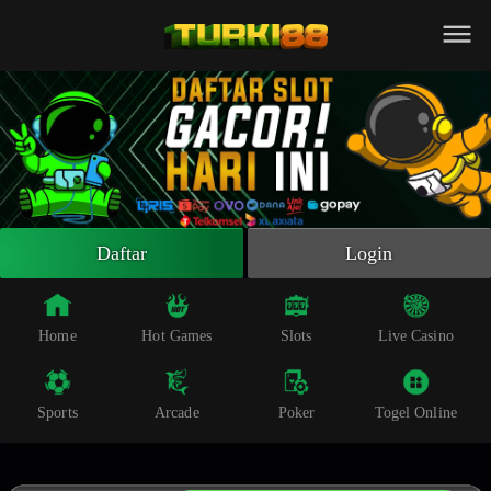
Beranda
Slot Online
Live Casino
Sportsbook
Arcade
Togel Online
Daftar
Login
Poker
Whatsapp
Home
Hot Games
Slots
Live Casino
Telegram
Sports
Arcade
Poker
Togel Online
Livechat