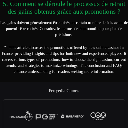
5. Comment se déroule le processus de retrait
des gains obtenus grâce aux promotions ?
Les gains doivent généralement être misés un certain nombre de fois avant de
pouvoir être retirés. Consultez les termes de la promotion pour plus de
précisions.
“` This article discusses the promotions offered by new online casinos in
France, providing insights and tips for both new and experienced players. It
covers various types of promotions, how to choose the right casino, current
trends, and strategies to maximize winnings. The conclusion and FAQs
enhance understanding for readers seeking more information.
Penyedia Games