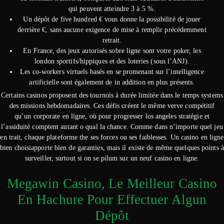
qui peuvent atteindre 3 à 5 %.
Un dépôt de five hundred € vous donne la possibilité de jouer
derrière €, sans aucune exigence de mise à remplir précédemment
retrait.
En France, des jeux autorisés sobre ligne sont votre poker, les
london sportifs/hippiques et des loteries (sous l’ANJ).
Les co-workers virtuels basés en se promenant sur l’intelligence
artificielle sont également de in addition en plus présents.
Certains casinos proposent des tournois à durée limitée dans le temps systems
des missions hebdomadaires. Ces défis créent le même verve compétitif
qu’un corporate en ligne, où pour progresser los angeles stratégie et
l’assiduité comptent autant o qual la chance. Comme dans n’importe quel jeu
en trait, chaque plateforme the ses forces ou ses faiblesses. Un casino en ligne
bien choisiapporte bien de garanties, mais il existe de même quelques points à
surveiller, surtout si on se pilum sur un neuf casino en ligne.
Megawin Casino, Le Meilleur Casino
En Hachure Pour Effectuer Algun
Dépôt