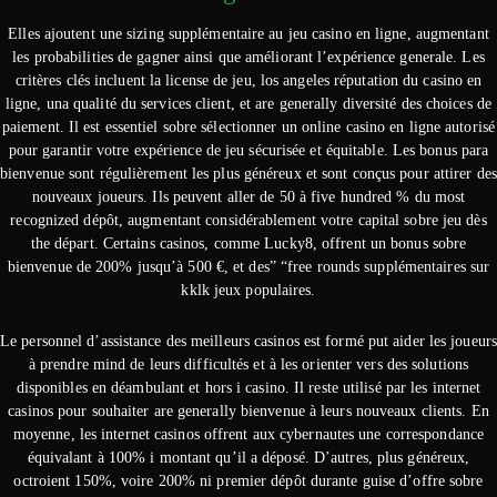
Elles ajoutent une sizing supplémentaire au jeu casino en ligne, augmentant
les probabilities de gagner ainsi que améliorant l’expérience generale. Les
critères clés incluent la license de jeu, los angeles réputation du casino en
ligne, una qualité du services client, et are generally diversité des choices de
paiement. Il est essentiel sobre sélectionner un online casino en ligne autorisé
pour garantir votre expérience de jeu sécurisée et équitable. Les bonus para
bienvenue sont régulièrement les plus généreux et sont conçus pour attirer des
nouveaux joueurs. Ils peuvent aller de 50 à five hundred % du most
recognized dépôt, augmentant considérablement votre capital sobre jeu dès
the départ. Certains casinos, comme Lucky8, offrent un bonus sobre
bienvenue de 200% jusqu’à 500 €, et des” “free rounds supplémentaires sur
kklk jeux populaires.
Le personnel d’assistance des meilleurs casinos est formé put aider les joueurs
à prendre mind de leurs difficultés et à les orienter vers des solutions
disponibles en déambulant et hors i casino. Il reste utilisé par les internet
casinos pour souhaiter are generally bienvenue à leurs nouveaux clients. En
moyenne, les internet casinos offrent aux cybernautes une correspondance
équivalant à 100% i montant qu’il a déposé. D’autres, plus généreux,
octroient 150%, voire 200% ni premier dépôt durante guise d’offre sobre