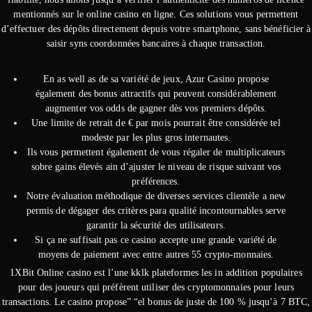
mentionnés sur le online casino en ligne. Ces solutions vous permettent
d’effectuer des dépôts directement depuis votre smartphone, sans bénéficier à
saisir syns coordonnées bancaires à chaque transaction.
En as well as de sa variété de jeux, Azur Casino propose
également des bonus attractifs qui peuvent considérablement
augmenter vos odds de gagner dès vos premiers dépôts.
Une limite de retrait de € par mois pourrait être considérée tel
modeste par les plus gros internautes.
Ils vous permettent également de vous régaler de multiplicateurs
sobre gains élevés ain d’ajuster le niveau de risque suivant vos
préférences.
Notre évaluation méthodique de diverses services clientèle a new
permis de dégager des critères para qualité incontournables serve
garantir la sécurité des utilisateurs.
Si ça ne suffisait pas ce casino accepte une grande variété de
moyens de paiement avec entre autres 55 crypto-monnaies.
1XBit Online casino est l’une kklk plateformes les in addition populaires
pour des joueurs qui préfèrent utiliser des cryptomonnaies pour leurs
transactions. Le casino propose” “el bonus de juste de 100 % jusqu’à 7 BTC,