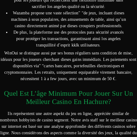
pour les joueurs qui recherchent une flexibilité maximale sans
sacrifier los angeles qualité ou la sécurité.
Wazamba propose une vaste sélection” “de jeux, incluant dieses
machines à sous populaires, des amusements de table, ainsi qu’un
casino directement animé par dieses croupiers professionnels.
De plus, la plateforme use des protocoles para sécurité avancés
pour protéger les transactions, garantissant ainsi los angeles
tranquillité d’esprit kklk utilisateurs.
WinOui se distingue aussi par ses bonus réguliers sans condition de mise,
idéaux pour les joueurs cherchant dieses gains immédiats. Les paiements sont
disponibles via” “cartes bancaires, portefeuilles électroniques et
cryptomonnaies. Les retraits, uniquement equiparable virement bancaire,
nécessitent 1 à a few jours, avec un minimum de 50 €.
Quel Est L’âge Minimum Pour Jouer Sur Un
Meilleur Casino En Hachure?
Ils représentent une autre aspekt du jeu en ligne, appréciée similar de
nombreux hobbyists de casino segment. Notre avis staff sur le meilleur casino
sur internet est basé sur une analyse approfondie des différents casinos sobre
ligne. Nous considérons des aspects comme la diversité des jeux, la qualité du