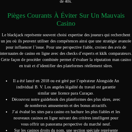
de 40x.
Pièges Courants À Éviter Sur Un Mauvais
Casino
Le blackjack représente souvent choisi expertise des joueurs qui recherchent
un jeu où ils peuvent utiliser des compétences ainsi que une stratégie avancée
pour influencer l’issue. Pour une perspective fiable, croisez des avis de
internautes de casino en ligne avec des checks d’experts et kklk comparateurs.
Cette façon de procéder combinée permet d’évaluer la réputation man casino
en trait et d’identifier des plateformes réellement sûres.
Il a été lancé en 2018 ou est géré par l’opérateur Alongside An
individual B. V. Los angeles légalité du travail est garantie
similar une licence para Curaçao.
Découvrez notre guidebook des plateformes des plus sûres, avec
de nombreux amusements et des bonus attractifs.
J’ai évalué les sites para casino en hachure les plus fiables et les
nouveaux casinos en ligne suivant des critères intelligent pour
vous offrir un panorama perspective du marché neuf.
Sur les casinos droits du nom, une section spéciale représente