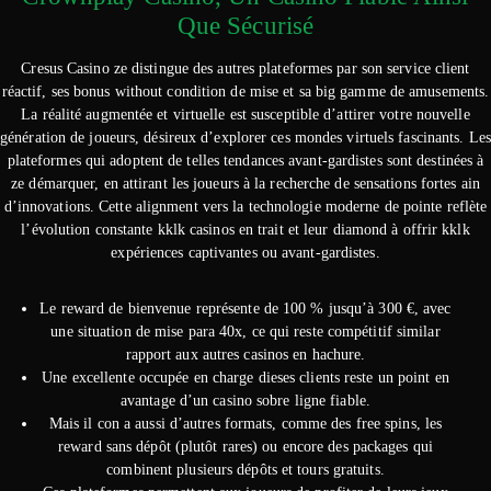
Que Sécurisé
Cresus Casino ze distingue des autres plateformes par son service client
réactif, ses bonus without condition de mise et sa big gamme de amusements.
La réalité augmentée et virtuelle est susceptible d’attirer votre nouvelle
génération de joueurs, désireux d’explorer ces mondes virtuels fascinants. Les
plateformes qui adoptent de telles tendances avant-gardistes sont destinées à
ze démarquer, en attirant les joueurs à la recherche de sensations fortes ain
d’innovations. Cette alignment vers la technologie moderne de pointe reflète
l’évolution constante kklk casinos en trait et leur diamond à offrir kklk
expériences captivantes ou avant-gardistes.
Le reward de bienvenue représente de 100 % jusqu’à 300 €, avec
une situation de mise para 40x, ce qui reste compétitif similar
rapport aux autres casinos en hachure.
Une excellente occupée en charge dieses clients reste un point en
avantage d’un casino sobre ligne fiable.
Mais il con a aussi d’autres formats, comme des free spins, les
reward sans dépôt (plutôt rares) ou encore des packages qui
combinent plusieurs dépôts et tours gratuits.