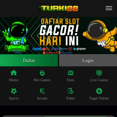
Beranda
Slot Online
Live Casino
Sportsbook
Arcade
Togel Online
Daftar
Login
Poker
Whatsapp
Home
Hot Games
Slots
Live Casino
Telegram
Sports
Arcade
Poker
Togel Online
Livechat