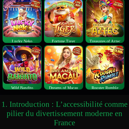
Lucky Neko
Fortune Tiger
Treasures of Aztec
Wild Bandito
Dreams of Macau
Rooster Rumble
1. Introduction : L’accessibilité comme
pilier du divertissement moderne en
France