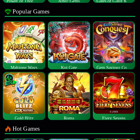
Power of Thor Megaways
Aztec Gems
Gates of Gatot Kaca
Popular Games
Mahjong Ways
Koi Gate
Gem Saviour Conquest
Gold Blitz
Roma
Fiery Sevens
Hot Games