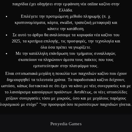
παιχνίδια έχει οδηγήσει στην εμφάνιση νέα online καζίνο στην
Ελλάδα.
Επιλέγετε την προτιμώμενη μέθοδο πληρωμής (π. χ.
κρυπτονομίσματα, κάρτα, ewallet, τραπεζική μεταφορά) και
κάνετε την κατάθεση.
Σε αυτό το άρθρο θα αναλύσουμε τα κορυφαία νέα καζίνο του
2025, τα κριτήρια επιλογής, τις προσφορές, την τεχνολογία και
όλα όσα πρέπει να γνωρίζετε.
Με την κατάλληλη επάνδρωση του τμήματος συναλλαγών,
σκοπεύουν να πληρώνουν άμεσα τους παίκτες που τους
εμπιστεύτηκαν στην πλατφόρμα τους.
Είναι εντυπωσιακά μεγάλη η ποικιλία των παιχνιδιών καζίνο που έχουν
δημιουργηθεί τα τελευταία χρόνια. Τα παραδοσιακά καζίνο δείχνουν,
ωστόσο, κάπως διστακτικά σε ότι έχει να κάνει με νέες συνεργασίες και με
το λανσάρισμα καινούργιων προϊόντων. Αντιθέτως, οι νέες ιστοσελίδες
χτίζουν συνεργασίες τόσο με μικρούς, όσο και με μεγάλους παρόχους
λογισμικού με στόχο” “την προσφορά όσο περισσότερων παιχνιδιών γίνεται.
Penyedia Games