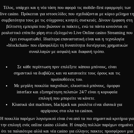
Τέλος, υπάρχει και η νέα τάση που αφορά τις mobile-first εφαρμογές των
live casino. Πρόκειται για ιστοσελίδες που σχεδιάζονται με κύριο μέλημα τη
συμβατότητα τους με τις σύγχρονες κινητές συσκευές. Δίνουν έμφαση στη
βέλτιστη εμπειρία που βιώνουν οι παίκτες, ενώ τα πάντα κινούνται σε
ρεαλιστικό επίπεδο χάρη στο εξελιγμένο Live Online casino Streaming που
έχει ενσωματωθεί. Ιδιαίτερα επαναστατική είναι και η τεχνολογία
«blockchain» που εξασφαλίζει τη δυνατότητα διενέργειας χρηματικών
συναλλαγών με ασφαλή και διαφανή τρόπο.
Σε κάθε περίπτωση πριν επιλέξετε κάποιο μπόνους, είναι
σημαντικό να διαβάζεις και να κατανοείτε τους όρους και τις
προϋποθέσεις του.
Με μεγάλη ποικιλία παιχνιδιών, ελκυστικά μπόνους, όμορφο
interface και εξυπηρέτηση πελατών 24/7 είναι η κορυφαία
επιλογή που μπορείτε να κάνετε.
Κλασικά slot machines, blackjack και ρουλέτα είναι ιδανικά για
αρχάριους στα ολα τα casinos.
Η ποικιλία παρόχων λογισμικού είναι ένα από τα πιο σημαντικά κριτήρια για
την επιλογή ενός online casino ελλαδα. Η ύπαρξη πολλών παρόχων σημαίνει
ότι τα παλαιότερα αλλά και νέα casino για ελληνες παικτες προσφέρουν μια