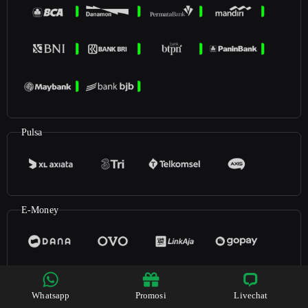
Pulsa
E-Money
Whatsapp
Promosi
Livechat