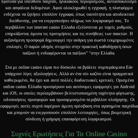
πρότυπα για υπεύθυνο παιχνίδι, ηλικιακούς περιορισμούς, αυτοαποκλεισμό
και ασφάλεια δεδομένων. Αφού ολοκληρωθεί η εγγραφή, η πλατφόρμα
ενδέχεται να ζητήσει επιπλέον έγγραφα, όπως ταυτότητα και αποδεικτικό
διεύθυνσης, για να ενεργοποιήσει πλήρως τον λογαριασμό σας. Το
περιβάλλον των internet casino Ελλαδα εξελίσσεται με ταχείς ρυθμούς,
επηρεάζοντας άμεσα τις προτιμήσεις και τις συνήθειες των παικτών. Η
αυξανόμενη προσφορά δημιουργεί την ανάγκη για σωστά τεκμηριωμένες
επιλογές. Ο παρών οδηγός στοχεύει στην πρακτική καθοδήγηση όσων
παίζουν ή ενδιαφέρονται να παίξουν” “στην Ελλάδα.
Στα με online cаsino είμαι πιο δύσκολο να βγάλετε συμπεράσματα Εάν
υπάρχουν λίγες αξιολογήσεις. Αλλά αν ένα νέο καζίνο είναι πραγματικά
καθιερωμένο, θα έχει και αυτό πολλές διαδικτυακές κριτικές. Ορισμένα
online casino Ελλαδα προσφέρουν και αυτόνομες εφαρμογές για Android
και iOS, οι οποίες περιλαμβάνουν βελτιστοποιημένη ταχύτητα φόρτωσης,
ειδοποιήσεις προσφορών και προσαρμοσμένο περιβάλλον πλοήγησης. Οι
εφαρμογές αυτές συχνά παρέχουν άμεση πρόσβαση στα αγαπημένα παιχνίδια
και μπορούν να ενεργοποιούν επιπλέον λειτουργίες, όπως βιομετρική
σύνδεση ή γρήγορη επαναφόρτιση λογαριασμού.
Συχνές Ερωτήσεις Για Τα Online Casino