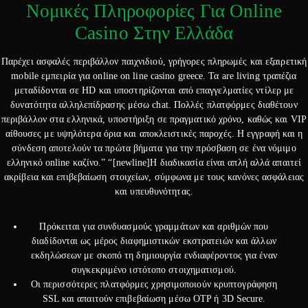
Νομικές Πληροφορίες Για Online
Casino Στην Ελλάδα
Παρέχει ασφαλές περιβάλλον παιχνιδιού, γρήγορες πληρωμές και εξαιρετική
mobile εμπειρία για online on line casino greece. Τα are living τραπέζια
μεταδίδονται σε HD και υποστηρίζονται από επαγγελματίες ντίλερ με
δυνατότητα αλληλεπίδρασης μέσω chat. Πολλές πλατφόρμες διαθέτουν
περιβάλλον στα ελληνικά, υποστήριξη σε πραγματικό χρόνο, καθώς και VIP
αίθουσες με υψηλότερα όρια και αποκλειστικές παροχές. Η εγγραφή και η
σύνδεση αποτελούν τα πρώτα βήματα για την πρόσβαση σε ένα νόμιμο
ελληνικό online καζίνο.” “[newline]Η διαδικασία είναι απλή αλλά απαιτεί
ακρίβεια και επιβεβαίωση στοιχείων, σύμφωνα με τους κανόνες ασφάλειας
και υπευθυνότητας.
Πρόκειται για συνδυασμούς γραμμάτων και αριθμών που
διαδίδονται ως μέρος διαφημιστικών εκστρατειών και άλλων
εκδηλώσεων με σκοπό τη δημιουργία ενδιαφέροντος για έναν
συγκεκριμένο ιστότοπο στοιχηματισμού.
Οι περισσότερες πλατφόρμες χρησιμοποιούν κρυπτογράφηση
SSL και απαιτούν επιβεβαίωση μέσω OTP ή 3D Secure.