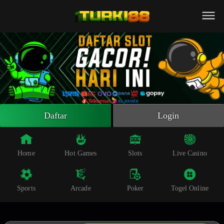
Beranda
Slot Online
Live Casino
Sportsbook
Arcade
Togel Online
Daftar
Login
Poker
Whatsapp
Home
Hot Games
Slots
Live Casino
Telegram
Sports
Arcade
Poker
Togel Online
Livechat