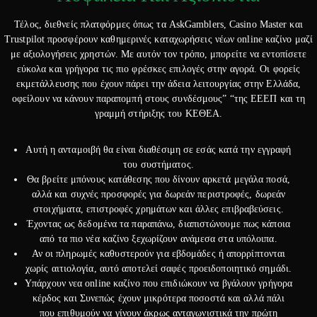
Τέλος, διεθνείς πλατφόρμες όπως τα AskGamblers, Casino Master και
Trustpilot προσφέρουν καθημερινές καταχωρήσεις νέων online καζίνο μαζί
με αξιολογήσεις χρηστών. Με αυτόν τον τρόπο, μπορείτε να εντοπίσετε
εύκολα και γρήγορα τις πιο φρέσκες επιλογές στην αγορά. Οι φορείς
εκμετάλλευσης που έχουν πάρει την άδεια λειτουργίας στην Ελλάδα,
οφείλουν να κάνουν παραπομπή στους συνδέσμους” “της ΕΕΕΠ και τη
γραμμή στήριξης του ΚΕΘΕΑ.
Αυτή η ανταμοιβή θα είναι διαθέσιμη σε εσάς κατά την εγγραφή
του συστήματος.
Θα βρείτε μπόνους κατάθεσης που δίνουν αρκετά μεγάλα ποσά,
αλλά και συχνές προσφορές για δωρεάν περιστροφές, δωρεάν
στοιχήματα, επιστροφές χρημάτων και άλλες επιβραβεύσεις.
Έχοντας ως δεδομένα τα παραπάνω, διαπιστώνουμε πως κάποια
από τα πιο νέα καζίνο ξεχωρίζουν ανάμεσα στα υπόλοιπα.
Αν οι πληρωμές καθυστερούν για εβδομάδες ή απορρίπτονται
χωρίς αιτιολογία, αυτό αποτελεί σαφές προειδοποιητικό σημάδι.
Υπάρχουν νεα online καζίνο που επιδιώκουν να βγάλουν γρήγορα
κέρδος και Συνεπώς έχουν μικρότερα ποσοστά και αλλά πάλι
που επιθυμούν να γίνουν άκρως ανταγωνιστικά την πρώτη