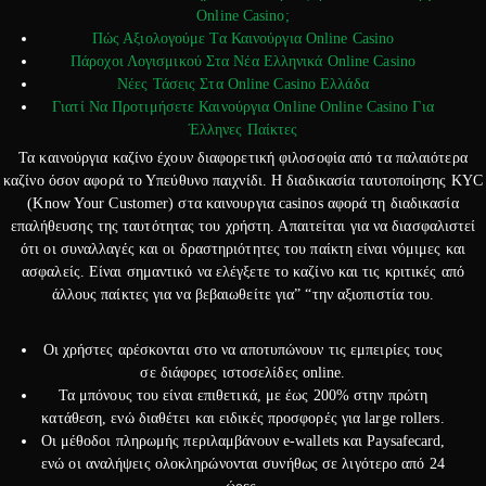
Online Casino;
Πώς Αξιολογούμε Τα Καινούργια Online Casino
Πάροχοι Λογισμικού Στα Νέα Ελληνικά Online Casino
Νέες Τάσεις Στα Online Casino Ελλάδα
Γιατί Να Προτιμήσετε Καινούργια Online Online Casino Για
Έλληνες Παίκτες
Τα καινούργια καζίνο έχουν διαφορετική φιλοσοφία από τα παλαιότερα
καζίνο όσον αφορά το Υπεύθυνο παιχνίδι. Η διαδικασία ταυτοποίησης KYC
(Know Your Customer) στα καινουργια casinos αφορά τη διαδικασία
επαλήθευσης της ταυτότητας του χρήστη. Απαιτείται για να διασφαλιστεί
ότι οι συναλλαγές και οι δραστηριότητες του παίκτη είναι νόμιμες και
ασφαλείς. Είναι σημαντικό να ελέγξετε το καζίνο και τις κριτικές από
άλλους παίκτες για να βεβαιωθείτε για” “την αξιοπιστία του.
Οι χρήστες αρέσκονται στο να αποτυπώνουν τις εμπειρίες τους
σε διάφορες ιστοσελίδες online.
Τα μπόνους του είναι επιθετικά, με έως 200% στην πρώτη
κατάθεση, ενώ διαθέτει και ειδικές προσφορές για large rollers.
Οι μέθοδοι πληρωμής περιλαμβάνουν e-wallets και Paysafecard,
ενώ οι αναλήψεις ολοκληρώνονται συνήθως σε λιγότερο από 24