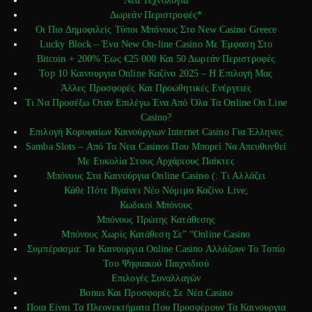
Νέα Τεχνολογία
Δωρεάν Περιστροφές*
Οι Πιο Δημοφιλείς Τύποι Μπόνους Στο New Casino Greece
Lucky Block – Ένα New On-line Casino Με Έμφαση Στο
Bitcoin + 200% Έως €25 000 Και 50 Δωρεάν Περιστροφές
Top 10 Καινουργια Online Καζίνο 2025 – Η Επιλογή Μας
Άλλες Προσφορές Και Προωθητικές Ενέργειες
Τι Να Προσέξω Όταν Επιλέγω Ένα Από Όλα Τα Online On Line
Casino?
Επιλογή Κορυφαίων Καινούργιων Internet Casino Για Έλληνες
Samba Slots – Από Τα Νεα Casinos Που Μπορεί Να Απευθυνθεί
Με Ευκολία Στους Αρχάριους Παίκτες
Μπόνους Στα Καινούργια Online Casino (: Τι Αλλάζει
Κάθε Πότε Βγαίνει Νέο Νόμιμο Καζίνο Live;
Κωδικοί Μπόνους
Μπόνους Πρώτης Κατάθεσης
Μπόνους Χωρίς Κατάθεση Σε” “Online Casino
Συμπέρασμα: Τα Καινουργια Online Casino Αλλάζουν Το Τοπίο
Του Ψηφιακού Παιχνιδιού
Επιλογές Συναλλαγών
Bonus Και Προσφορές Σε Νέα Casino
Ποια Είναι Τα Πλεονεκτήματα Που Προσφέρουν Τα Καινουργια