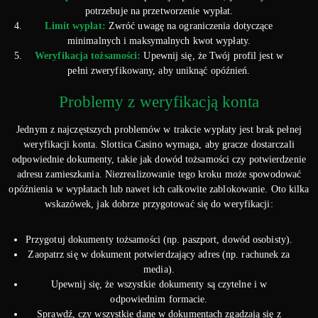
potrzebuje na przetworzenie wypłat.
Limit wypłat:
Zwróć uwagę na ograniczenia dotyczące
minimalnych i maksymalnych kwot wypłaty.
Weryfikacja tożsamości:
Upewnij się, że Twój profil jest w
pełni zweryfikowany, aby uniknąć opóźnień.
Problemy z weryfikacją konta
Jednym z najczęstszych problemów w trakcie wypłaty jest brak pełnej
weryfikacji konta. Slottica Casino wymaga, aby gracze dostarczali
odpowiednie dokumenty, takie jak dowód tożsamości czy potwierdzenie
adresu zamieszkania. Niezrealizowanie tego kroku może spowodować
opóźnienia w wypłatach lub nawet ich całkowite zablokowanie. Oto kilka
wskazówek, jak dobrze przygotować się do weryfikacji:
Przygotuj dokumenty tożsamości (np. paszport, dowód osobisty).
Zaopatrz się w dokument potwierdzający adres (np. rachunek za
media).
Upewnij się, że wszystkie dokumenty są czytelne i w
odpowiednim formacie.
Sprawdź, czy wszystkie dane w dokumentach zgadzają się z