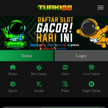
Beranda
Slot Online
Live Casino
Sportsbook
Arcade
Togel Online
Daftar
Login
Poker
Whatsapp
Home
Hot Games
Slots
Live Casino
Telegram
Sports
Arcade
Poker
Togel Online
Livechat