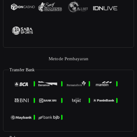
Metode Pembayaran
Transfer Bank