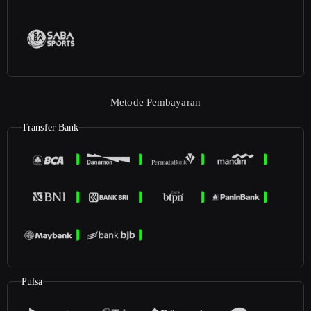
Metode Pembayaran
Transfer Bank
Pulsa