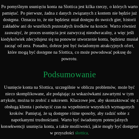
Po pomyślnym usunięciu konta na Slottica jest kilka rzeczy, o których warto
pamiętać. Po pierwsze, żadna z danych związanych z kontem nie będzie już
dostępna. Oznacza to, że nie będziesz miał dostępu do swoich gier, historii
zakładów ani do wszelkich pozostałych środków na koncie. Warto również
zauważyć, że proces usunięcia jest zazwyczaj nieodwracalny, a więc jeśli
kiedykolwiek zdecydujesz się na ponowne utworzenie konta, będziesz musiał
zacząć od zera. Ponadto, dobrze jest być świadomym atrakcyjnych ofert,
które mogą być dostępne na Slottica, co może powodować pokusę do
powrotu.
Podsumowanie
Usunięcie konta na Slottica, szczególnie w obliczu problemów, może być
nieco skomplikowane, ale podążając za wskazówkami zawartymi w tym
artykule, można to zrobić z sukcesem. Kluczowe jest, aby skontaktować się z
obsługą klienta i poświęcić czas na wypełnienie wszystkich wymaganych
kroków. Pamiętaj, że są dostępne różne sposoby, aby radzić sobie z
napotkanymi trudnościami. Warto być świadomym potencjalnych
konsekwencji usunięcia konta, a także możliwości, jakie mogły być dostępne
w przyszłości
slottica
.