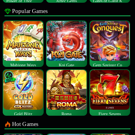
Power of Thor Megaways
Aztec Gems
Gates of Gatot Kaca
Popular Games
Mahjong Ways
Koi Gate
Gem Saviour Conquest
Gold Blitz
Roma
Fiery Sevens
Hot Games