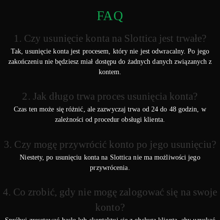
FAQ
1. Czy usunięcie konta na Slottica jest trwałe?
Tak, usunięcie konta jest procesem, który nie jest odwracalny. Po jego
zakończeniu nie będziesz miał dostępu do żadnych danych związanych z
kontem.
2. Jak długo trwa proces usunięcia konta?
Czas ten może się różnić, ale zazwyczaj trwa od 24 do 48 godzin, w
zależności od procedur obsługi klienta.
3. Czy mogę przywrócić konto po jego usunięciu?
Niestety, po usunięciu konta na Slottica nie ma możliwości jego
przywrócenia.
4. Co zrobić, gdy nie mogę zalogować się na swoje
konto?