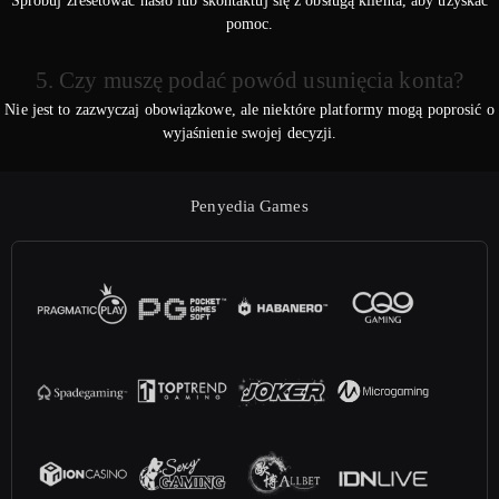
Spróbuj zresetować hasło lub skontaktuj się z obsługą klienta, aby uzyskać
pomoc.
5. Czy muszę podać powód usunięcia konta?
Nie jest to zazwyczaj obowiązkowe, ale niektóre platformy mogą poprosić o
wyjaśnienie swojej decyzji.
Penyedia Games