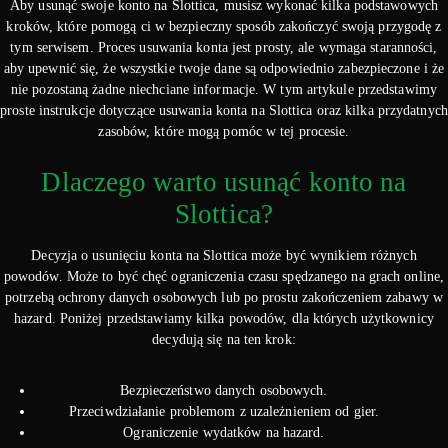
Aby usunąć swoje konto na Slottica, musisz wykonać kilka podstawowych
kroków, które pomogą ci w bezpieczny sposób zakończyć swoją przygodę z
tym serwisem. Proces usuwania konta jest prosty, ale wymaga staranności,
aby upewnić się, że wszystkie twoje dane są odpowiednio zabezpieczone i że
nie pozostaną żadne niechciane informacje. W tym artykule przedstawimy
proste instrukcje dotyczące usuwania konta na Slottica oraz kilka przydatnych
zasobów, które mogą pomóc w tej procesie.
Dlaczego warto usunąć konto na
Slottica?
Decyzja o usunięciu konta na Slottica może być wynikiem różnych
powodów. Może to być chęć ograniczenia czasu spędzanego na grach online,
potrzebą ochrony danych osobowych lub po prostu zakończeniem zabawy w
hazard. Poniżej przedstawiamy kilka powodów, dla których użytkownicy
decydują się na ten krok:
Bezpieczeństwo danych osobowych.
Przeciwdziałanie problemom z uzależnieniem od gier.
Ograniczenie wydatków na hazard.