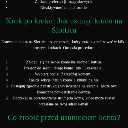
Zmiana preferencji rozrywkowych.
Nieaktywność na platformie.
Krok po kroku: Jak usunąć konto na
Slottica
Usuwanie konta na Slottica jest procesem, który można zrealizować w kilku
prostych krokach. Oto cała procedura:
Zaloguj się na swoje konto na stronie Slottica.
Przejdź do sekcji ‘Moje konto’ lub ‘Ustawienia’.
Wybierz opcję ‘Zarządzaj kontem’.
Znajdź sekcję ‘Usuń konto’ i kliknij na nią.
Postępuj zgodnie z instrukcją wyświetlaną na ekranie. Może być
konieczne potwierdzenie decyzji.
Poczekaj na potwierdzenie usunięcia konta, które może zostać
przesłane na twój adres e-mail.
Co zrobić przed usunięciem konta?