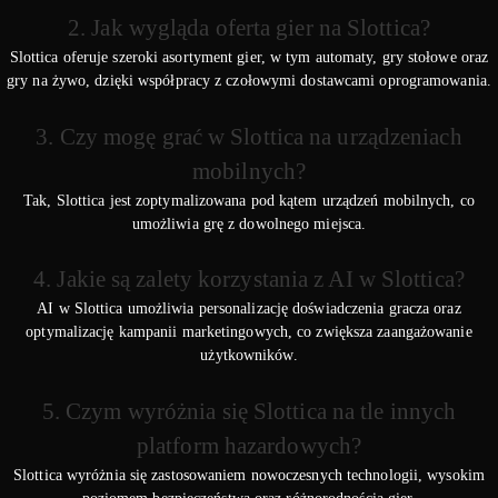
2. Jak wygląda oferta gier na Slottica?
Slottica oferuje szeroki asortyment gier, w tym automaty, gry stołowe oraz
gry na żywo, dzięki współpracy z czołowymi dostawcami oprogramowania.
3. Czy mogę grać w Slottica na urządzeniach
mobilnych?
Tak, Slottica jest zoptymalizowana pod kątem urządzeń mobilnych, co
umożliwia grę z dowolnego miejsca.
4. Jakie są zalety korzystania z AI w Slottica?
AI w Slottica umożliwia personalizację doświadczenia gracza oraz
optymalizację kampanii marketingowych, co zwiększa zaangażowanie
użytkowników.
5. Czym wyróżnia się Slottica na tle innych
platform hazardowych?
Slottica wyróżnia się zastosowaniem nowoczesnych technologii, wysokim