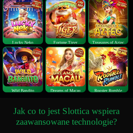
Lucky Neko
Fortune Tiger
Treasures of Aztec
Wild Bandito
Dreams of Macau
Rooster Rumble
Jak co to jest Slottica wspiera
zaawansowane technologie?