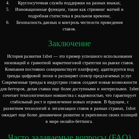
Круглосуточная служба поддержки на разных языках;
Инновационные функции, такие как стриминг матчей и
подробная статистика в реальном времени;
Безопасность данных и контроль честности проведения
ставок.
Заключение
История развития 1xbet — это пример успешного использования
инноваций и грамотной маркетинговой стратегии на рынке ставок.
Компания постоянно совершенствует платформу, адаптируется под
тренды цифровой эпохи и расширяет спектр предлагаемых услуг.
Современные тренды в индустрии ставок создают новые возможности
для бетторов, делая ставки еще более доступными и интересными. 1xbet
сочетает технологические новшества с надежностью, что гарантирует
стабильный рост и привлечение новых игроков. В будущем, с
развитием технологий и легализации ставок в разных странах, 1xbet
ожидает еще более динамичное развитие и укрепление своих позиций
в мире онлайн-беттинга.
Часто задаваемые вопросы (FAQ)