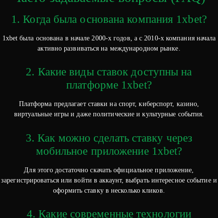
1. Когда была основана компания 1xbet?
1xbet была основана в начале 2000-х годов, а с 2010-х компания начала
активно развиваться на международном рынке.
2. Какие виды ставок доступны на
платформе 1xbet?
Платформа предлагает ставки на спорт, киберспорт, казино,
виртуальные игры и даже политические и культурные события.
3. Как можно сделать ставку через
мобильное приложение 1xbet?
Для этого достаточно скачать официальное приложение,
зарегистрироваться или войти в аккаунт, выбрать интересное событие и
оформить ставку в несколько кликов.
4. Какие современные технологии