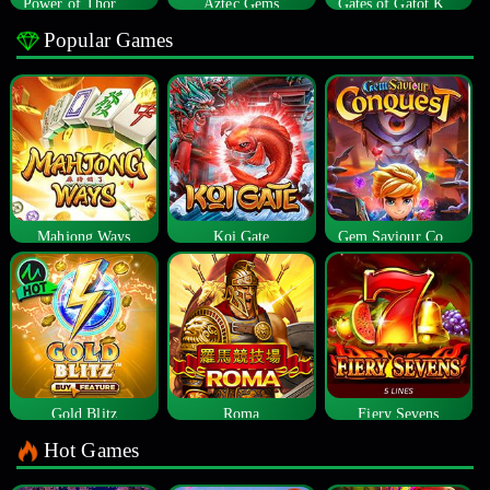
Power of Thor Megaways
Aztec Gems
Gates of Gatot Kaca
Popular Games
Mahjong Ways
Koi Gate
Gem Saviour Conquest
Gold Blitz
Roma
Fiery Sevens
Hot Games