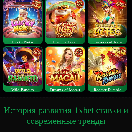
Lucky Neko
Fortune Tiger
Treasures of Aztec
Wild Bandito
Dreams of Macau
Rooster Rumble
История развития 1xbet ставки и
современные тренды