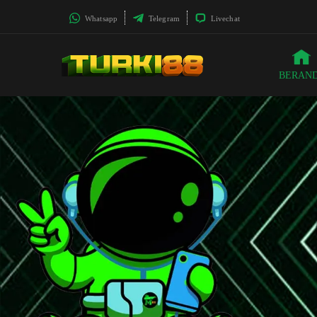
Whatsapp
Telegram
Livechat
BERAN