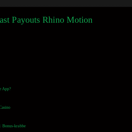
ast Payouts Rhino Motion
e App?
Casino
1 Bonus-krabbe