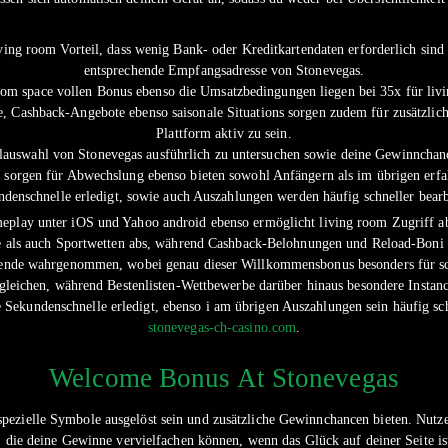
ng room Vorteil, dass wenig Bank- oder Kreditkartendaten erforderlich sind 
entsprechende Empfangsadresse von Stonevegas.
 room space vollen Bonus ebenso die Umsatzbedingungen liegen bei 35x für liv
e, Cashback-Angebote ebenso saisonale Situations sorgen zudem für zusätzlich
Plattform aktiv zu sein.
ielauswahl von Stonevegas ausführlich zu untersuchen sowie deine Gewinncha
ps sorgen für Abwechslung ebenso bieten sowohl Anfängern als im übrigen erf
denschnelle erledigt, sowie auch Auszahlungen werden häufig schneller bearb
eplay unter iOS und Yahoo android ebenso ermöglicht living room Zugriff ab
als auch Sportwetten abs, während Cashback-Belohnungen und Reload-Boni life
kkende wahrgenommen, wobei genau dieser Willkommensbonus besonders für schn
leichen, während Bestenlisten-Wettbewerbe darüber hinaus besondere Instances
Sekundenschnelle erledigt, ebenso i am übrigen Auszahlungen sein häufig sch
stonevegas-ch-casino.com
.
Welcome Bonus At Stonevegas
pezielle Symbole ausgelöst sein und zusätzliche Gewinnchancen bieten. Nutze 
die deine Gewinne vervielfachen können, wenn das Glück auf deiner Seite ist 