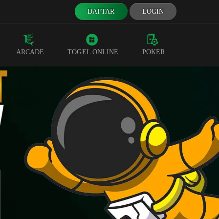
DAFTAR
LOGIN
ARCADE
TOGEL ONLINE
POKER