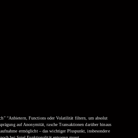
ch” “Anbietern, Functions oder Volatilität filtern, um absolut
Ausprägung auf Anonymität, rasche Transaktionen darüber hinaus
taufnahme ermöglicht – das wichtiger Pluspunkt, insbesondere
noch bei Spiel Funktionalität entsagen musst.