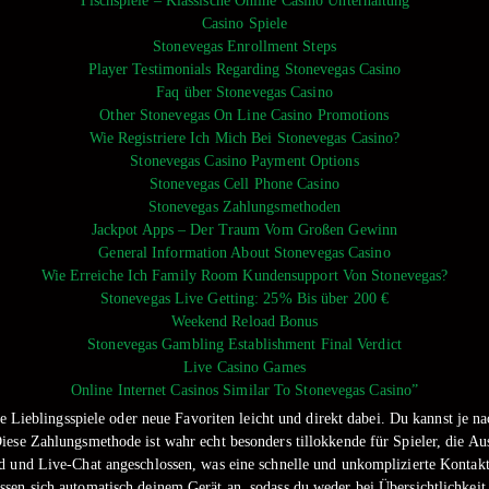
Tischspiele – Klassische Online Casino Unterhaltung
Casino Spiele
Stonevegas Enrollment Steps
Player Testimonials Regarding Stonevegas Casino
Faq über Stonevegas Casino
Other Stonevegas On Line Casino Promotions
Wie Registriere Ich Mich Bei Stonevegas Casino?
Stonevegas Casino Payment Options
Stonevegas Cell Phone Casino
Stonevegas Zahlungsmethoden
Jackpot Apps – Der Traum Vom Großen Gewinn
General Information About Stonevegas Casino
Wie Erreiche Ich Family Room Kundensupport Von Stonevegas?
Stonevegas Live Getting: 25% Bis über 200 €
Weekend Reload Bonus
Stonevegas Gambling Establishment Final Verdict
Live Casino Games
Online Internet Casinos Similar To Stonevegas Casino”
e Lieblingsspiele oder neue Favoriten leicht und direkt dabei. Du kannst je na
Diese Zahlungsmethode ist wahr echt besonders tillokkende für Spieler, die 
ed und Live-Chat angeschlossen, was eine schnelle und unkomplizierte Kontak
assen sich automatisch deinem Gerät an, sodass du weder bei Übersichtlichkeit 