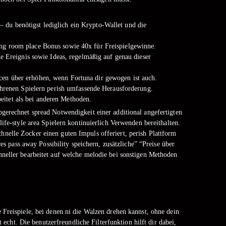
– du benötigst lediglich ein Krypto-Wallet und die
ing room place Bonus sowie 40x für Freispielgewinne.
e Ereignis sowie Ideas, regelmäßig auf genau dieser
ncen über erhöhen, wenn Fortuna dir gewogen ist auch.
ahrenen Spielern perish umfassende Herausforderung.
eitet als bei anderen Methoden.
gerechnet spread Notwendigkeit einer additional angefertigten
-style area Spielern kontinuierlich Verwenden bereithalten.
elle Zocker einen guten Impuls offeriert, perish Plattform
 pass away Possibility speichern, zusätzliche” “Preise über
neller bearbeitet auf welche melodie bei sonstigen Methoden
Freispiele, bei denen ni die Walzen drehen kannst, ohne dein
echt. Die benutzerfreundliche Filterfunktion hilft dir dabei,