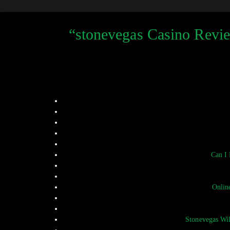
“stonevegas Casino Revi
Can I
Onlin
Stonevegas Wi