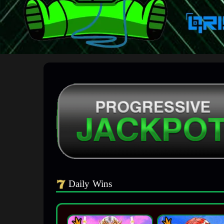
Daily Wins