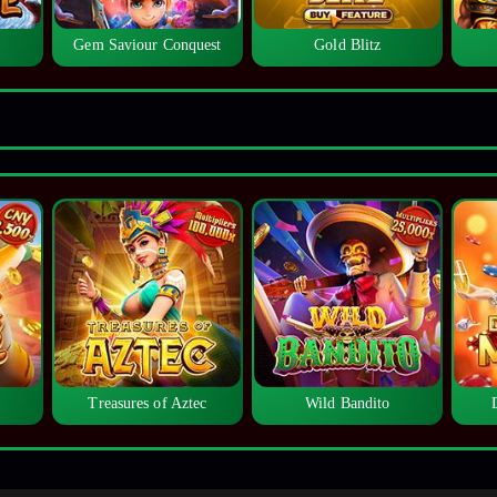
Gem Saviour Conquest
Gold Blitz
Treasures of Aztec
Wild Bandito