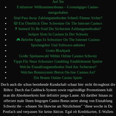
Auf Sie
Exklusiver Willkommensbonus – Grosszügiges Casino-
startguthaben
Sind Pass Away Zahlungsmethoden Schnell Ebenso Sicher?
🎲 Ein Überblick Über Schweizer On The Internet Casinos
❓ Seemed To Be Sind Die Sichersten Zahlungsmethoden?
Jackpot Slots In Casinos In Der Schweiz
🎮 Beliebte Apps In Schweizer On The Internet Casinos
Spielangebot Und Software-anbieter
Gratis Blackjack
Große Spielauswahl Within Online Casinos Schweiz
Tipps Für Neue Schweizer Gambling Establishment Spieler
Welche Einzahlungsmethoden Sind Am Sichersten?
Welches Bonussystem Bieten On-line Casinos An?
Die Besten Online Casino Spiele
Doch auch die schon bestehende Kundschaft schaut hier nicht throughout die
Röhre. Durch das Cashback-System sowie regelmäßige Promotionen hält
man die Abnehmerkreis hier definitiv junge Laune. Ab darüber hinaus zu
offeriert male Ihnen hingegen Casino Bonus unter abzug von Einzahlung
Schweiz the – schauen Sie likewise am Nützlichsten” “diese woche in Du
Postfach und verpassen Sie keine Aktion. Egal ob Kreditkarten, E-Wallets