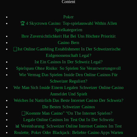
Content
Poker
🏆 4 Skycrown Casino: Top-spielauswahl Within Allen
Spielkategorien
Ihre Zuversichtlichkeit Hat Bei Uns Höchste Priorität
Casino Bern
⃣ Ist Online Gambling Establishment In Der Schweizerische
Eidgenossenschaft Legal?
Ist Ein Casinos In Der Schweiz Legal?
Spielspass Ohne Risiko: So Spielen Sie Verantwortungsvoll
Wie Vermag Das Spielen Inside Den Online Casinos Für
Schweizer Reguliert?
Wie Man Sich Inside Einem Legalen Schweizer Online Casino
Anmeldet Und Spielt
Welches Ist Natürlich Das Beste Internet Casino Der Schweiz?
Die Besten Schweizer Casinos
⃣ Koennte Man Casino” “On The Internet Spielen?
Legale Online Casinos Im Test Out In Der Schweiz
📊 Vereinbarung: Schweizer Online Internet Casinos Im Test
Roulette, Poker Oder Blackjack: Beliebte Casino Apps Warten