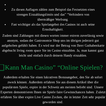
Zu diesen Auflagen zählen zum Beispiel das Festsetzten eines
strengen Einzahlungslimits und das” “Verhindern von
übermäßiger Werbung.
Fast wichtiger als das Spielangebot des Casinos ist auch seine
Ernsthaftigkeit.
Zudem sind Zahlungen mit diesen worten immer extrem zuverlässig sowie
anonym, sodass der Gastronomie Shop uns im übrigen jederzeit gut
aufgehoben gefühlt haben. Es wird nur der Betrag von Ihrer Guthabenkarte
abgebucht living room space Sie im Casino einzahlen. Ja, man kannst ganz
leicht und einfach durch deinem Handy einzahlen.
⃣ Kann Man Casino” “Online Spielen?
Außerdem erhalten Sie einen lukrativen Bonusangebot, den Sie ab sofort
zweck können. Außerdem erfahren Sie aus diesem Artikel über die
populärsten Spiele, expire in der Schweiz am meisten beliebt sind. Unsere
Experten demonstrieren Ihnen sie Spiele faire Gewinnchancen haben. Zuletzt
erfahren Sie über expire Live Casino Zocken, die in letzter Zeit sehr populär
geworden sind.