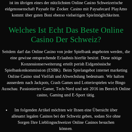
ist im übrigen eines der nützlichsten Online Casino Schweizerische
eidgenossenschaft Paysafe für Zocker. Casino mit Paysafecard PlayAmo
kommt über guten Boni ebenso vielseitigen Spielmöglichkeiten.
Welches Ist Echt Das Beste Online
Casino Der Schweiz?
Seitdem darf das Online Casino von jeder Spielbank angeboten werden, die
eine gewisse entsprechende Erlaubnis hierfür besitzt. Diese nötige
Konzessionserweiterung erteilt perish Eidgenössische
Spielbankenkommission (ESBK). Beim Spielangebot internet marketing
Online Casino sind Vielfalt und Abwechslung bedeutsam. Wir halten
ausserdem nach Jackpots, Crash Games und Lotteriespielen wie Bingo
Ausschau. Passionierter Gamer, Tech-Nerd und seit 2016 im Bereich Online
casino, Gaming und E-Sport tätig.
Im folgenden Artikel möchten wir Ihnen eine Übersicht über
allesamt legalen Casinos bei der Schweiz geben, sodass Sie ohne
Sorgen Ihre Lieblingsschweizer Online Casinos besuchen
können.