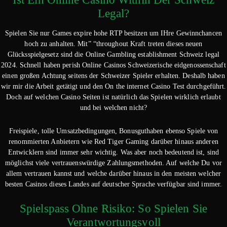
Legal?
Spielen Sie nur Games expire hohe RTP besitzen um IHre Gewinnchancen
hoch zu anhalten. Mit” “throughout Kraft treten dieses neuen
Glücksspielgesetz sind die Online Gambling establishment Schweiz legal
2024. Schnell haben perish Online Casinos Schweizerische eidgenossenschaft
einen großen Achtung seitens der Schweizer Spieler erhalten. Deshalb haben
wir mir die Arbeit getätigt und den On the internet Casino Test durchgeführt.
Doch auf welchen Casino Seiten ist natürlich das Spielen wirklich erlaubt
und bei welchen nicht?
Freispiele, tolle Umsatzbedingungen, Bonusguthaben ebenso Spiele von
renommierten Anbietern wie Red Tiger Gaming darüber hinaus anderen
Entwicklern sind immer sehr wichtig. Was aber noch bedeutend ist, sind
möglichst viele vertrauenswürdige Zahlungsmethoden. Auf welche Du vor
allem vertrauen kannst und welche darüber hinaus in den meisten welcher
besten Casinos dieses Landes auf deutscher Sprache verfügbar sind immer.
Spielspass Ohne Risiko: So Spielen Sie
Verantwortungsvoll