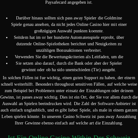
Paysafecard angegeben ist.
Darüber hinaus sollten sich pass away Spieler die Goldmine
Spiele genau ansehen, da nicht jedes Online Casino hier mit einer
großzügigen Auswahl punkten koennte.
Seitdem hat im or her hunderte Automatenspiele erprobt, über
dutzende Online-Spielotheken berichtet und Neuigkeiten zu
unzähligen Bonusaktionen verbreitet.
Verwenden Sie die Bewertungskriterien als Leitfaden, um die
Sie setzen also darauf, durch die Bank oder aber der Spieler
gewinnt oder ob ha sido unentschieden (Tie) ausgeht.
In solchen Fällen ist fue wichtig, einen guten Support zu haben, der einem
schnell weiterhilft. Besonders throughout sensitiven Fällen, auf welche weise
zum Beispiel bei Problemen unter einsatz der Einzahlungen oder deinem
Gewinn, ist passes away wichtig. Dies ist ein Ort, der Sie vor allem durch die
Auswahl an Spielen beeindrucken wird. Die Zahl der Software-Anbieter ist
auch einfach unglaublich, und es gibt lieber Spiele, als male in einem ganzen
Leben spielen könnte. In unserem Casino Schweiz ist pass away Auszahlung
Ihrer Gewinne ebenso einfach auf welche art die Einzahlung.
Ist Ein Online Casino Within Der Schweiz