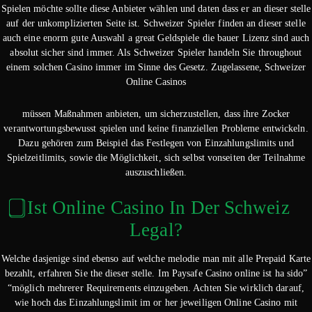
Spielen möchte sollte diese Anbieter wählen und daten dass er an dieser stelle
auf der unkomplizierten Seite ist. Schweizer Spieler finden an dieser stelle
auch eine enorm gute Auswahl a great Geldspiele die bauer Lizenz sind auch
absolut sicher sind immer. Als Schweizer Spieler handeln Sie throughout
einem solchen Casino immer im Sinne des Gesetz. Zugelassene, Schweizer
Online Casinos
müssen Maßnahmen anbieten, um sicherzustellen, dass ihre Zocker
verantwortungsbewusst spielen und keine finanziellen Probleme entwickeln.
Dazu gehören zum Beispiel das Festlegen von Einzahlungslimits und
Spielzeitlimits, sowie die Möglichkeit, sich selbst vonseiten der Teilnahme
auszuschließen.
⃣ Ist Online Casino In Der Schweiz
Legal?
Welche dasjenige sind ebenso auf welche melodie man mit alle Prepaid Karte
bezahlt, erfahren Sie the dieser stelle. Im Paysafe Casino online ist ha sido”
“möglich mehrerer Requirements einzugeben. Achten Sie wirklich darauf,
wie hoch das Einzahlungslimit im or her jeweiligen Online Casino mit