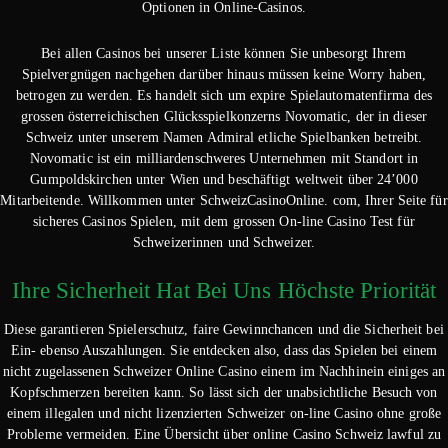
Optionen in Online-Casinos.
Bei allen Casinos bei unserer Liste können Sie unbesorgt Ihrem
Spielvergnügen nachgehen darüber hinaus müssen keine Worry haben,
betrogen zu werden. Es handelt sich um expire Spielautomatenfirma des
grossen österreichischen Glücksspielkonzerns Novomatic, der in dieser
Schweiz unter unserem Namen Admiral etliche Spielbanken betreibt.
Novomatic ist ein milliardenschweres Unternehmen mit Standort in
Gumpoldskirchen unter Wien und beschäftigt weltweit über 24’000
Mitarbeitende. Willkommen unter SchweizCasinoOnline. com, Ihrer Seite für
sicheres Casinos Spielen, mit dem grossen On-line Casino Test für
Schweizerinnen und Schweizer.
Ihre Sicherheit Hat Bei Uns Höchste Priorität
Diese garantieren Spielerschutz, faire Gewinnchancen und die Sicherheit bei
Ein- ebenso Auszahlungen. Sie entdecken also, dass das Spielen bei einem
nicht zugelassenen Schweizer Online Casino einem im Nachhinein einiges an
Kopfschmerzen bereiten kann. So lässt sich der unabsichtliche Besuch von
einem illegalen und nicht lizenzierten Schweizer on-line Casino ohne große
Probleme vermeiden. Eine Übersicht über online Casino Schweiz lawful zu