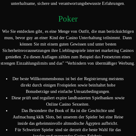
unterhaltsame, sichere und verantwortungsbewusste Erfahrungen.
Poker
Wie Sie entdecken gibt, es eine Menge von Outfit, die man berücksichtigen
muss, bevor guy an einer Kind der Casino Unterhaltung teilnimmt. Dann
können Sie mit einem guten Gewissen und unter besten
Sicherheitsvoraussetzungen ihre Lieblingsspiele internet marketing Casinos
genießen. Zu diesen Auflagen zählen zum Beispiel das Festsetzten eines
strengen Einzahlungslimits und das” “Verhindern von übermäßiger Werbung.
Der beste Willkommensbonus ist bei der Registrierung meistens
direkt durch einigen Freispielen sowie beinhaltet hohe
Bonusbeträge und einfache Umsatzbedingungen.
Diese prüft und reguliert expire landbasierten Spielbanken sowie
Online Casino Sexseiten.
Das Besondere the Book of Ra ist die Geschichte und
Aufmachung kklk Slots, bei unserem der Spieler bei eine Reise
inside das geheimnisvolle altmodische Ägypten aufbricht.
Für Schweizer Spieler sind sie derzeit die beste Wahl für das