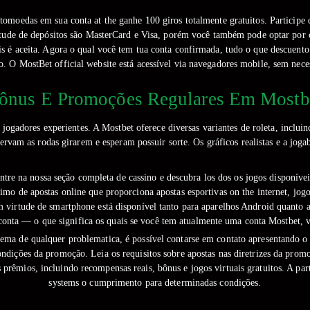
s em sua conta at the ganhe 100 giros totalmente gratuitos. Participe de
rtude de depósitos são MasterCard e Visa, porém você também pode optar por
s é aceita. Agora o qual você tem tua conta confirmada, tudo o que descuent
. O MostBet official website está acessível via navegadores mobile, sem nece
ônus E Promoções Regulares Em Mostb
a jogadores experientes. A Mostbet oferece diversas variantes de roleta, inclui
servam as rodas girarem e esperam possuir sorte. Os gráficos realistas e a jog
ntre na nossa seção completa de cassino e descubra los dos os jogos disponívei
timo de apostas online que proporciona apostas esportivas on the internet, jog
 virtude de smartphone está disponível tanto para aparelhos Android quanto a
onta — o que significa os quais se você tem atualmente uma conta Mostbet, v
a de qualquer problematica, é possível contarse em contato apresentando o 
ndições da promoção. Leia os requisitos sobre apostas nas diretrizes da prom
prêmios, incluindo recompensas reais, bônus e jogos virtuais gratuitos. A par
systems o cumprimento para determinadas condições.