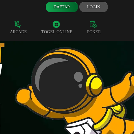
DAFTAR
LOGIN
ARCADE
TOGEL ONLINE
POKER