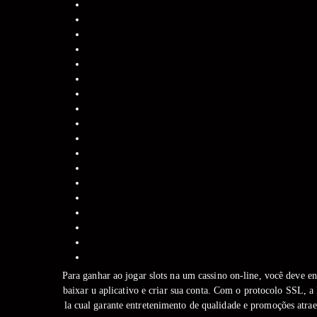
Para ganhar ao jogar slots na um cassino on-line, você deve en
baixar u aplicativo e criar sua conta. Com o protocolo SSL, a
la cual garante entretenimento de qualidade e promoções atra