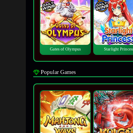
Gates of Olympus
Starlight Princes
Popular Games