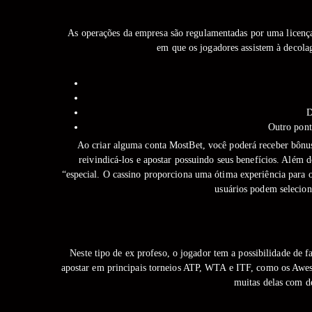
As operações da empresa são regulamentadas por uma licença
em que os jogadores assistem à decolag
D
Outro pont
Ao criar alguma conta MostBet, você poderá receber bônus 
reivindicá-los e apostar possuindo seus benefícios. Alé
“especial. O cassino proporciona uma ótima experiência para o
usuários podem selecion
Neste tipo de ex profeso, o jogador tem a possibilidade de
apostar em principais torneios ATP, WTA e ITF, como os Aweso
muitas delas com d