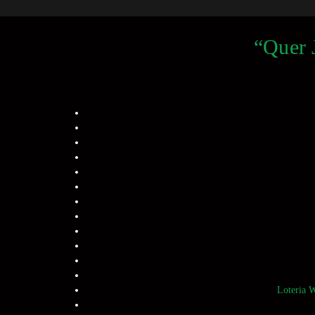
“Quer 
Loteria 