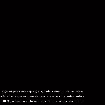
ogar os jogos sobre que gosta, basta acessar o internet site ou
 a Mostbet é uma empresa de cassino electronic apostas on-line
de 100%, o qual pode chegar a new até 1. seven-hundred reais!