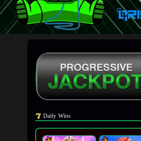
Daily Wins