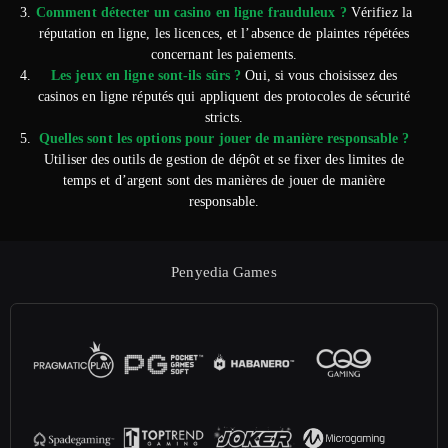
Comment détecter un casino en ligne frauduleux ?
Vérifiez la
réputation en ligne, les licences, et l’absence de plaintes répétées
concernant les paiements.
Les jeux en ligne sont-ils sûrs ?
Oui, si vous choisissez des
casinos en ligne réputés qui appliquent des protocoles de sécurité
stricts.
Quelles sont les options pour jouer de manière responsable ?
Utiliser des outils de gestion de dépôt et se fixer des limites de
temps et d’argent sont des manières de jouer de manière
responsable.
Penyedia Games