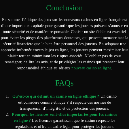
Conclusion
En somme, l’éthique des jeux sur les nouveaux casinos en ligne français est
d’une importance capitale pour garantir que les joueurs puissent s’amuser en
toute sécurité et de manière responsable. Choisir un site fiable est essentiel
pour éviter les pièges des plateformes douteuses, qui peuvent menacer tant la
sécurité financière que le bien-être personnel des joueurs. En adoptant une
approche informée envers le jeu en ligne, les joueurs peuvent maximiser leur
plaisir tout en minimisant les risques associés. N’oubliez pas de vous
renseigner, de lire les avis, et de privilégier les casinos qui prennent leur
responsabilité éthique au sérieux
nouveau casino en ligne
.
FAQs
Qu’est-ce qui définit un casino en ligne éthique ?
Un casino
est considéré comme éthique s’il respecte des normes de
transparence, d’intégrité, et de protection des joueurs.
Pourquoi les licences sont-elles importantes pour les casinos
en ligne ?
Les licences garantissent que le casino respecte les
régulations et offre un cadre légal pour protéger les joueurs.