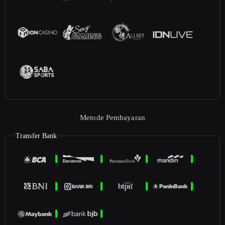
Metode Pembayaran
Transfer Bank