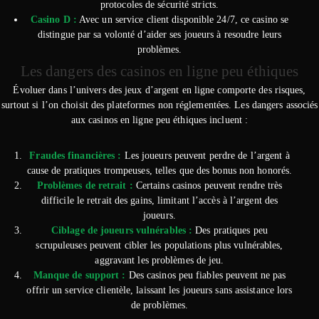
protocoles de sécurité stricts.
Casino D :
Avec un service client disponible 24/7, ce casino se
distingue par sa volonté d’aider ses joueurs à resoudre leurs
problèmes.
Les dangers des casinos en ligne peu éthiques
Évoluer dans l’univers des jeux d’argent en ligne comporte des risques,
surtout si l’on choisit des plateformes non réglementées. Les dangers associés
aux casinos en ligne peu éthiques incluent :
Fraudes financières :
Les joueurs peuvent perdre de l’argent à
cause de pratiques trompeuses, telles que des bonus non honorés.
Problèmes de retrait :
Certains casinos peuvent rendre très
difficile le retrait des gains, limitant l’accès à l’argent des
joueurs.
Ciblage de joueurs vulnérables :
Des pratiques peu
scrupuleuses peuvent cibler les populations plus vulnérables,
aggravant les problèmes de jeu.
Manque de support :
Des casinos peu fiables peuvent ne pas
offrir un service clientèle, laissant les joueurs sans assistance lors
de problèmes.