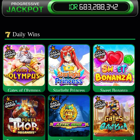
Daily Wins
Gates of Olympus
Starlight Princess
Sweet Bonanza