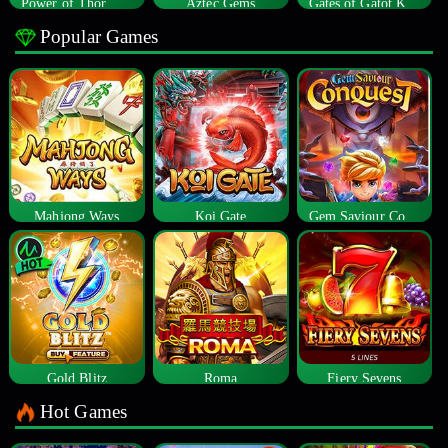
Power of Thor Megaways
Aztec Gems
Gates of Gatot Kaca
Popular Games
Mahjong Ways
Koi Gate
Gem Saviour Conquest
Gold Blitz
Roma
Fiery Sevens
Hot Games