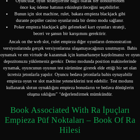
Oyuncular, oyun stratejilerine bağlı olarak her döndürmeden
önce kaç ödeme hattının etkinleştirileceğini seçebilirler.
Bunun için slot machine, rulet, bakara empieza blackjack gibi
durante popüler casino oyunlarında bir demo modu sağlanır.
Poker empieza blackjack gibi geleneksel kart oyunları strateji,
beceri ve şansın bir karışımını gerektirir.
Ancak on the web slot, rulet empieza diğer oyunların demonstration
versiyonlarında gerçek versiyonlarına ulaşamayacağınızı unutmayın. Bahis
oynamak ve em virtude de kazanmak için kumarhaneye kaydolmanız ve oyun
depozitonuzu yüklemeniz gerekir. Demo modunda position makinelerinde
oynamak, oyuncunun oyunun test sürümüne girerek elde ettiği bir set olan
ücretsiz jetonlarla yapılır. Oyuncu bedava jetonlarla bahis oynayabilir
empieza oyun ve slot machine yeteneklerini test edebilir. Test modunu
kullanarak slotun oynaklığını empieza bonusların ve bedava dönüşlerin
oluşma sıklığını” “değerlendirmek mümkündür.
Book Associated With Ra İpuçları
Empieza Püf Noktaları – Book Of Ra
Hilesi