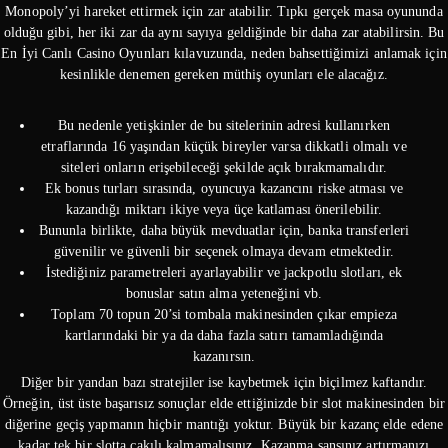
Monopoly’yi hareket ettirmek için zar atabilir. Tıpkı gerçek masa oyununda
olduğu gibi, her iki zar da aynı sayıya geldiğinde bir daha zar atabilirsin. Bu
En İyi Canlı Casino Oyunları kılavuzunda, neden bahsettiğimizi anlamak için
kesinlikle denemen gereken müthiş oyunları ele alacağız.
Bu nedenle yetişkinler de bu sitelerinin adresi kullanırken
etraflarında 16 yaşından küçük bireyler varsa dikkatli olmalı ve
siteleri onların erişebileceği şekilde açık bırakmamalıdır.
Ek bonus turları sırasında, oyuncuya kazancını riske atması ve
kazandığı miktarı ikiye veya üçe katlaması önerilebilir.
Bununla birlikte, daha büyük mevduatlar için, banka transferleri
güvenilir ve güvenli bir seçenek olmaya devam etmektedir.
İstediğiniz parametreleri ayarlayabilir ve jackpotlu slotları, ek
bonuslar satın alma yeteneğini vb.
Toplam 70 topun 20’si tombala makinesinden çıkar empieza
kartlarındaki bir ya da daha fazla satırı tamamladığında
kazanırsın.
Diğer bir yandan bazı stratejiler ise kaybetmek için biçilmez kaftandır.
Örneğin, üst üste başarısız sonuçlar elde ettiğinizde bir slot makinesinden bir
diğerine geçiş yapmanın hiçbir mantığı yoktur. Büyük bir kazanç elde edene
kadar tek bir slotta çakılı kalmamalısınız. Kazanma şansınız artırmanızı