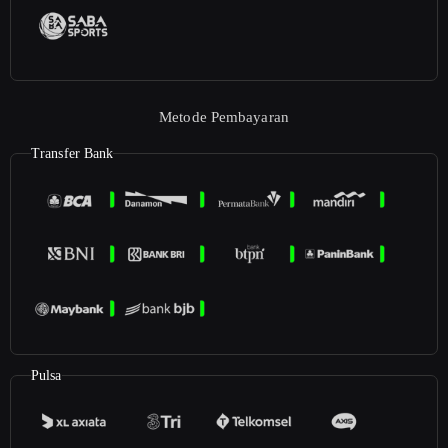
Metode Pembayaran
Transfer Bank
Pulsa