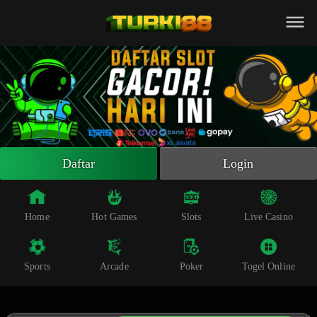
Beranda
Slot Online
Live Casino
Sportsbook
Arcade
Togel Online
Daftar
Login
Poker
Whatsapp
Home
Hot Games
Slots
Live Casino
Telegram
Sports
Arcade
Poker
Togel Online
Livechat