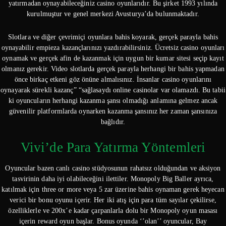
yatırmadan oynayabileceğiniz casino oyunlarıdır. Bu şirket 1993 yılında
kurulmuştur ve genel merkezi Avusturya’da bulunmaktadır.
Slotlara ve diğer çevrimiçi oyunlara bahis koyarak, gerçek parayla bahis
oynayabilir empieza kazançlarınızı yazdırabilirsiniz. Ücretsiz casino oyunları
oynamak ve gerçek afin de kazanmak için uygun bir kumar sitesi seçip kayıt
olmanız gerekir. Video slotlarda gerçek parayla herhangi bir bahis yapmadan
önce birkaç etkeni göz önüne almalısınız. İnsanlar casino oyunlarını
oynayarak sürekli kazanç” “sağlasaydı online casinolar var olamazdı. Bu tabii
ki oyuncuların herhangi kazanma şansı olmadığı anlamına gelmez ancak
güvenilir platformlarda oynarken kazanma şansınız her zaman şansınıza
bağlıdır.
Vivi’de Para Yatırma Yöntemleri
Oyuncular bazen canlı casino stüdyosunun rahatsız olduğundan ve aksiyon
tasvirinin daha iyi olabileceğini ilettiler. Monopoly Big Baller ayrıca,
katılmak için three or more veya 5 zar üzerine bahis oynaman gerek heyecan
verici bir bonu oyunu içerir. Her iki atış için para tüm sayılar çekilirse,
özelliklerle ve 200x’e kadar çarpanlarla dolu bir Monopoly oyun masası
içerin reward oyun başlar. Bonus oyunda ‘’olan’’ oyuncular, Bay