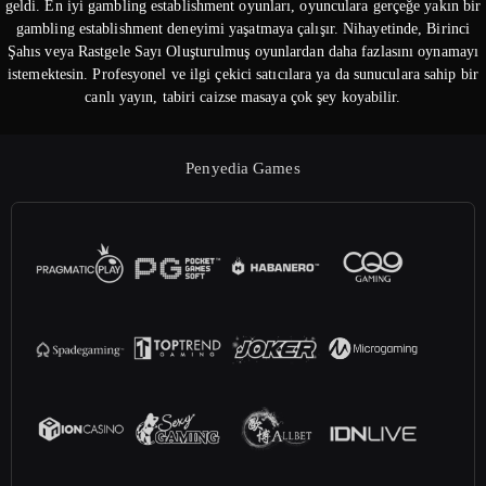
geldi. En iyi gambling establishment oyunları, oyunculara gerçeğe yakın bir
gambling establishment deneyimi yaşatmaya çalışır. Nihayetinde, Birinci
Şahıs veya Rastgele Sayı Oluşturulmuş oyunlardan daha fazlasını oynamayı
istemektesin. Profesyonel ve ilgi çekici satıcılara ya da sunuculara sahip bir
canlı yayın, tabiri caizse masaya çok şey koyabilir.
Penyedia Games