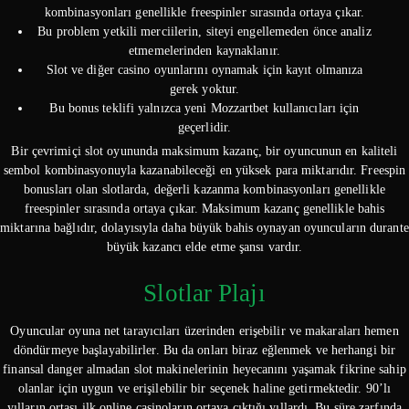
kombinasyonları genellikle freespinler sırasında ortaya çıkar.
Bu problem yetkili merciilerin, siteyi engellemeden önce analiz
etmemelerinden kaynaklanır.
Slot ve diğer casino oyunlarını oynamak için kayıt olmanıza
gerek yoktur.
Bu bonus teklifi yalnızca yeni Mozzartbet kullanıcıları için
geçerlidir.
Bir çevrimiçi slot oyununda maksimum kazanç, bir oyuncunun en kaliteli
sembol kombinasyonuyla kazanabileceği en yüksek para miktarıdır. Freespin
bonusları olan slotlarda, değerli kazanma kombinasyonları genellikle
freespinler sırasında ortaya çıkar. Maksimum kazanç genellikle bahis
miktarına bağlıdır, dolayısıyla daha büyük bahis oynayan oyuncuların durante
büyük kazancı elde etme şansı vardır.
Slotlar Plajı
Oyuncular oyuna net tarayıcıları üzerinden erişebilir ve makaraları hemen
döndürmeye başlayabilirler. Bu da onları biraz eğlenmek ve herhangi bir
finansal danger almadan slot makinelerinin heyecanını yaşamak fikrine sahip
olanlar için uygun ve erişilebilir bir seçenek haline getirmektedir. 90’lı
yılların ortası ilk online casinoların ortaya çıktığı yıllardı. Bu süre zarfında