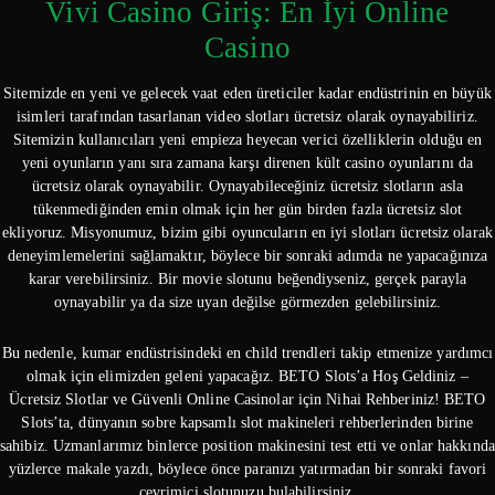
Vivi Casino Giriş: En İyi Online
Casino
Sitemizde en yeni ve gelecek vaat eden üreticiler kadar endüstrinin en büyük
isimleri tarafından tasarlanan video slotları ücretsiz olarak oynayabiliriz.
Sitemizin kullanıcıları yeni empieza heyecan verici özelliklerin olduğu en
yeni oyunların yanı sıra zamana karşı direnen kült casino oyunlarını da
ücretsiz olarak oynayabilir. Oynayabileceğiniz ücretsiz slotların asla
tükenmediğinden emin olmak için her gün birden fazla ücretsiz slot
ekliyoruz. Misyonumuz, bizim gibi oyuncuların en iyi slotları ücretsiz olarak
deneyimlemelerini sağlamaktır, böylece bir sonraki adımda ne yapacağınıza
karar verebilirsiniz. Bir movie slotunu beğendiyseniz, gerçek parayla
oynayabilir ya da size uyan değilse görmezden gelebilirsiniz.
Bu nedenle, kumar endüstrisindeki en child trendleri takip etmenize yardımcı
olmak için elimizden geleni yapacağız. BETO Slots’a Hoş Geldiniz –
Ücretsiz Slotlar ve Güvenli Online Casinolar için Nihai Rehberiniz! BETO
Slots’ta, dünyanın sobre kapsamlı slot makineleri rehberlerinden birine
sahibiz. Uzmanlarımız binlerce position makinesini test etti ve onlar hakkında
yüzlerce makale yazdı, böylece önce paranızı yatırmadan bir sonraki favori
çevrimiçi slotunuzu bulabilirsiniz.