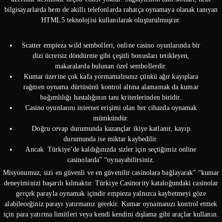
bilgisayarlarda hem de akıllı telefonlarda rahatça oynamaya olanak tanıyan
HTML5 teknolojisi kullanılarak oluşturulmuştur.
Scatter empieza wild sembolleri, online casino oyunlarında bir
dizi ücretsiz döndürme gibi çeşitli bonusları tetikleyen,
makaralarda bulunan özel sembollerdir.
Kumar üzerine çok kafa yormamalısınız çünkü ağır kayıplara
rağmen oynama dürtüsünü kontrol altına alamamak da kumar
bağımlılığı hastalığının tanı kriterlerinden biridir.
Casino oyunlarını internet erişimi olan her cihazda oynamak
mümkündür.
Doğru cevap durumunda kazançlar ikiye katlanır, kayıp
durumunda ise miktar kaybedilir.
Ancak Türkiye’de kaldığınızda sizler için seçtiğimiz online
casinolarda” “oynayabilirsiniz.
Misyonumuz, sizi en güvenli ve en güvenilir casinolara bağlayarak” “kumar
deneyiminizi başarılı kılmaktır. Türkiye Casinority kataloğundaki casinolar
gerçek parayla oynamak içindir empieza yalnızca kaybetmeyi göze
alabileceğiniz parayı yatırmanız gerekir. Kumar oynamanızı kontrol etmek
için para yatırma limitleri veya kendi kendini dışlama gibi araçlar kullanın.