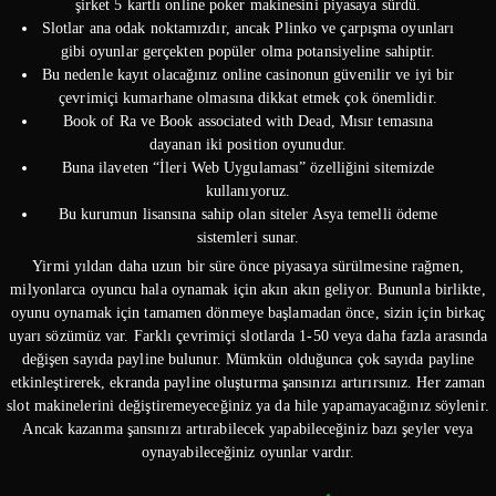
şirket 5 kartlı online poker makinesini piyasaya sürdü.
Slotlar ana odak noktamızdır, ancak Plinko ve çarpışma oyunları
gibi oyunlar gerçekten popüler olma potansiyeline sahiptir.
Bu nedenle kayıt olacağınız online casinonun güvenilir ve iyi bir
çevrimiçi kumarhane olmasına dikkat etmek çok önemlidir.
Book of Ra ve Book associated with Dead, Mısır temasına
dayanan iki position oyunudur.
Buna ilaveten “İleri Web Uygulaması” özelliğini sitemizde
kullanıyoruz.
Bu kurumun lisansına sahip olan siteler Asya temelli ödeme
sistemleri sunar.
Yirmi yıldan daha uzun bir süre önce piyasaya sürülmesine rağmen,
milyonlarca oyuncu hala oynamak için akın akın geliyor. Bununla birlikte,
oyunu oynamak için tamamen dönmeye başlamadan önce, sizin için birkaç
uyarı sözümüz var. Farklı çevrimiçi slotlarda 1-50 veya daha fazla arasında
değişen sayıda payline bulunur. Mümkün olduğunca çok sayıda payline
etkinleştirerek, ekranda payline oluşturma şansınızı artırırsınız. Her zaman
slot makinelerini değiştiremeyeceğiniz ya da hile yapamayacağınız söylenir.
Ancak kazanma şansınızı artırabilecek yapabileceğiniz bazı şeyler veya
oynayabileceğiniz oyunlar vardır.