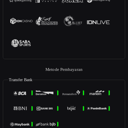
Metode Pembayaran
Transfer Bank