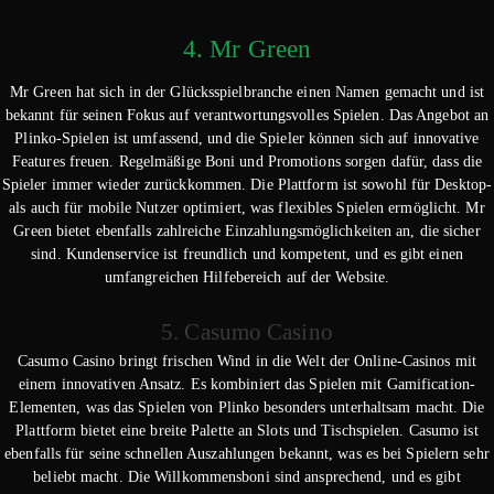
4. Mr Green
Mr Green hat sich in der Glücksspielbranche einen Namen gemacht und ist
bekannt für seinen Fokus auf verantwortungsvolles Spielen. Das Angebot an
Plinko-Spielen ist umfassend, und die Spieler können sich auf innovative
Features freuen. Regelmäßige Boni und Promotions sorgen dafür, dass die
Spieler immer wieder zurückkommen. Die Plattform ist sowohl für Desktop-
als auch für mobile Nutzer optimiert, was flexibles Spielen ermöglicht. Mr
Green bietet ebenfalls zahlreiche Einzahlungsmöglichkeiten an, die sicher
sind. Kundenservice ist freundlich und kompetent, und es gibt einen
umfangreichen Hilfebereich auf der Website.
5. Casumo Casino
Casumo Casino bringt frischen Wind in die Welt der Online-Casinos mit
einem innovativen Ansatz. Es kombiniert das Spielen mit Gamification-
Elementen, was das Spielen von Plinko besonders unterhaltsam macht. Die
Plattform bietet eine breite Palette an Slots und Tischspielen. Casumo ist
ebenfalls für seine schnellen Auszahlungen bekannt, was es bei Spielern sehr
beliebt macht. Die Willkommensboni sind ansprechend, und es gibt