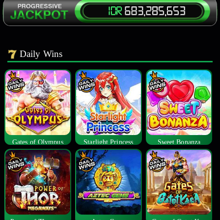
Daily Wins
Gates of Olympus
Starlight Princess
Sweet Bonanza