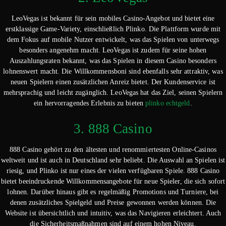
LeoVegas ist bekannt für sein mobiles Casino-Angebot und bietet eine
erstklassige Game-Variety, einschließlich Plinko. Die Plattform wurde mit
dem Fokus auf mobile Nutzer entwickelt, was das Spielen von unterwegs
besonders angenehm macht. LeoVegas ist zudem für seine hohen
Auszahlungsraten bekannt, was das Spielen in diesem Casino besonders
lohnenswert macht. Die Willkommensboni sind ebenfalls sehr attraktiv, was
neuen Spielern einen zusätzlichen Anreiz bietet. Der Kundenservice ist
mehrsprachig und leicht zugänglich. LeoVegas hat das Ziel, seinen Spielern
ein hervorragendes Erlebnis zu bieten
plinko echtgeld
.
3. 888 Casino
888 Casino gehört zu den ältesten und renommiertesten Online-Casinos
weltweit und ist auch in Deutschland sehr beliebt. Die Auswahl an Spielen ist
riesig, und Plinko ist nur eines der vielen verfügbaren Spiele. 888 Casino
bietet beeindruckende Willkommensangebote für neue Spieler, die sich sofort
lohnen. Darüber hinaus gibt es regelmäßig Promotions und Turniere, bei
denen zusätzliches Spielgeld und Preise gewonnen werden können. Die
Website ist übersichtlich und intuitiv, was das Navigieren erleichtert. Auch
die Sicherheitsmaßnahmen sind auf einem hohen Niveau.