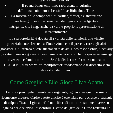
game show televisivo.
Il round bonus omonimo rappresenta il culmine
dell’intrattenimento nel casinò live Ridiculous Time.
La miscela delle componenti di fortuna, strategia e interazione
are living offre un’esperienza dalam gioco coinvolgente e
intrigante, che funge anche da vero e proprio rappresentazione di
intrattenimento.
La sua popolarità è dovuta alla varietà delle funzioni, alle vincite
potenzialmente elevate e all’interazione con il presentatore e gli altri
giocatori. Utilizzando queste funzionalità dalam gioco responsabile, i actually
giocatori possono godersi Crazy Time assicurandosi che l’esperienza rimanga
divertente e fondo controllo. Se elle dischetto si ferma su un tramo
“DOUBLE”, tutti we valori moltiplicatori raddoppiano e il dischetto viene
rilasciato dalam nuovo.
Come Scegliere Elle Gioco Live Adatto
La ruota principale presenta vari segmenti, ognuno dei quali promette
ricompense diverse. Capire queste vincite è essenziale per accrescere strategie
di colpo efficaci. I giocatori” “sono liberi di collocare somme diverse su
ognuna delle selezioni disponibili. L’esito del giro della turno restituirà un