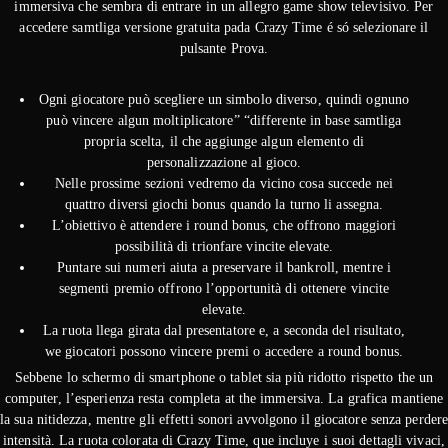
immersiva che sembra di entrare in un allegro game show televisivo. Per
accedere samtliga versione gratuita pada Crazy Time é só selezionare il
pulsante Prova.
Ogni giocatore può scegliere un simbolo diverso, quindi ognuno
può vincere algun moltiplicatore” “differente in base samtliga
propria scelta, il che aggiunge algun elemento di
personalizzazione al gioco.
Nelle prossime sezioni vedremo da vicino cosa succede nei
quattro diversi giochi bonus quando la turno li assegna.
L’obiettivo è attendere i round bonus, che offrono maggiori
possibilità di trionfare vincite elevate.
Puntare sui numeri aiuta a preservare il bankroll, mentre i
segmenti premio offrono l’opportunità di ottenere vincite
elevate.
La ruota llega girata dal presentatore e, a seconda del risultato,
we giocatori possono vincere premi o accedere a round bonus.
Sebbene lo schermo di smartphone o tablet sia più ridotto rispetto the un
computer, l’esperienza resta completa at the immersiva. La grafica mantiene
la sua nitidezza, mentre gli effetti sonori avvolgono il giocatore senza perder
intensità. La ruota colorata di Crazy Time, que incluye i suoi dettagli vivaci,