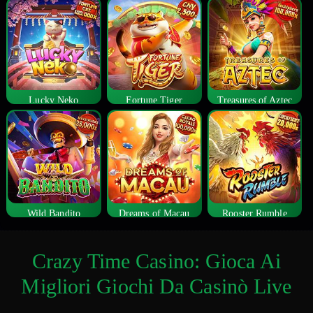
Lucky Neko
Fortune Tiger
Treasures of Aztec
Wild Bandito
Dreams of Macau
Rooster Rumble
Crazy Time Casino: Gioca Ai
Migliori Giochi Da Casinò Live