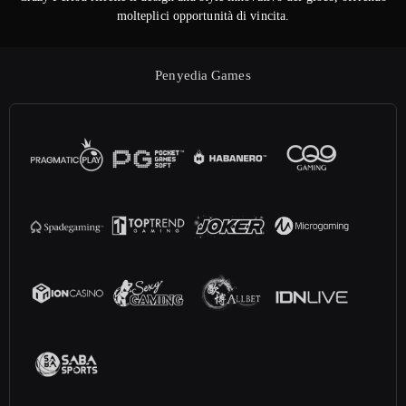
molteplici opportunità di vincita.
Penyedia Games