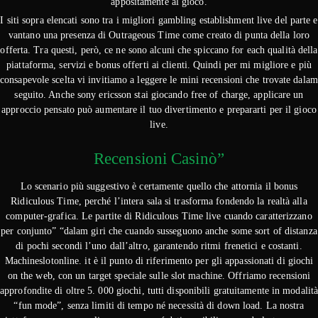
appositamente al gioco.
I siti sopra elencati sono tra i migliori gambling establishment live del parte e
vantano una presenza di Outrageous Time come creato di punta della loro
offerta. Tra questi, però, ce ne sono alcuni che spiccano for each qualità della
piattaforma, servizi e bonus offerti ai clienti. Quindi per mi migliore e più
consapevole scelta vi invitiamo a leggere le mini recensioni che trovate dalam
seguito. Anche sony ericsson stai giocando free of charge, applicare un
approccio pensato può aumentare il tuo divertimento e prepararti per il gioco
live.
Recensioni Casinò”
Lo scenario più suggestivo è certamente quello che attornia il bonus
Ridiculous Time, perché l’intera sala si trasforma fondendo la realtà alla
computer-grafica. Le partite di Ridiculous Time live cuando caratterizzano
per conjunto” “dalam giri che cuando susseguono anche some sort of distanza
di pochi secondi l’uno dall’altro, garantendo ritmi frenetici e costanti.
Machineslotonline. it è il punto di riferimento per gli appassionati di giochi
on the web, con un target speciale sulle slot machine. Offriamo recensioni
approfondite di oltre 5. 000 giochi, tutti disponibili gratuitamente in modalit
“fun mode”, senza limiti di tempo né necessità di down load. La nostra