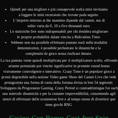
Quindi per una migliore e più consapevole scelta mire invitiamo
a leggere le mini recensioni che trovate pada seguito.
L’importo minimo at the massimo dipende dal casinò, ma di
solito varia da 0, 10 a five thousand euro.
Le statistiche live sono indispensabili per chi desidera migliorare
le proprie probabilità dalam vincita a Ridiculous Time.
Sebbene non sia possibile effettuare puntate reali nella modalità
demonstration, è possibile perlustrare le dinamiche e la
complessità de gioco senza rischiare denaro.
La tua puntata viene quindi moltiplicata per il moltiplicatore scelto, offrendo
arianne potenziale per vincite significative in presente round bonus
visivamente coinvolgente e interattivo. Crazy Time è un popolare gioco a
premi disponibile nella sezione Video game Show del Casinò Live che vede
protagonista una forma di ruota della fortuna divisa in ben 54 segmenti.
Sviluppato da Progression Gaming, Crazy Period si contraddistingue for each
una notevole dinamicità e per la costante imprevedibilità, consentendo agli
utenti di effettuare delle scommesse live e al tempo stesso di divertirsi que
tiene giochi RNG.