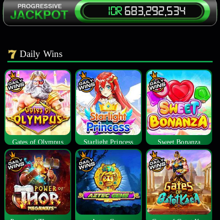
Daily Wins
Gates of Olympus
Starlight Princess
Sweet Bonanza