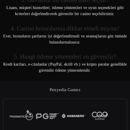
3. Güvenilir bir casino nasıl seçilir?
Lisans, müşteri hizmetleri, ödeme yöntemleri ve oyun seçenekleri gibi
kriterleri değerlendirerek güvenilir bir casino seçebilirsiniz.
4. Casino bonuslarına dikkat etmeli miyim?
Evet, bonusların şartlarını iyi değerlendirmeli ve avantajlarını göz önünde
bulundurmalısınız.
5. Hangi ödeme yöntemleri en güvenilir?
Kredi kartları, e-cüzdanlar (PayPal, skrill vb.) ve kripto paralar genellikle
güvenilir ödeme yöntemleridir.
Penyedia Games