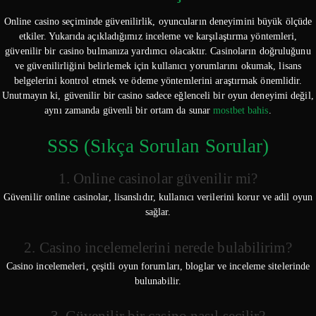
Online casino seçiminde güvenilirlik, oyuncuların deneyimini büyük ölçüde
etkiler. Yukarıda açıkladığımız inceleme ve karşılaştırma yöntemleri,
güvenilir bir casino bulmanıza yardımcı olacaktır. Casinoların doğruluğunu
ve güvenilirliğini belirlemek için kullanıcı yorumlarını okumak, lisans
belgelerini kontrol etmek ve ödeme yöntemlerini araştırmak önemlidir.
Unutmayın ki, güvenilir bir casino sadece eğlenceli bir oyun deneyimi değil,
aynı zamanda güvenli bir ortam da sunar
mostbet bahis
.
SSS (Sıkça Sorulan Sorular)
1. Online casinolar güvenilir mi?
Güvenilir online casinolar, lisanslıdır, kullanıcı verilerini korur ve adil oyun
sağlar.
2. Casino incelemelerini nerede bulabilirim?
Casino incelemeleri, çeşitli oyun forumları, bloglar ve inceleme sitelerinde
bulunabilir.