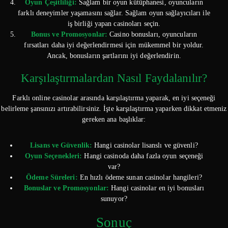
Oyun Çeşitliliği:
Sağlam bir oyun kütüphanesi, oyuncuların
farklı deneyimler yaşamasını sağlar. Sağlam oyun sağlayıcıları ile
iş birliği yapan casinoları seçin.
Bonus ve Promosyonlar:
Casino bonusları, oyuncuların
fırsatları daha iyi değerlendirmesi için mükemmel bir yoldur.
Ancak, bonusların şartlarını iyi değerlendirin.
Karşılaştırmalardan Nasıl Faydalanılır?
Farklı online casinolar arasında karşılaştırma yaparak, en iyi seçeneği
belirleme şansınızı artırabilirsiniz. İşte karşılaştırma yaparken dikkat etmeniz
gereken ana başlıklar:
Lisans ve Güvenlik:
Hangi casinolar lisanslı ve güvenli?
Oyun Seçenekleri:
Hangi casinoda daha fazla oyun seçeneği
var?
Ödeme Süreleri:
En hızlı ödeme sunan casinolar hangileri?
Bonuslar ve Promosyonlar:
Hangi casinolar en iyi bonusları
sunuyor?
Sonuç