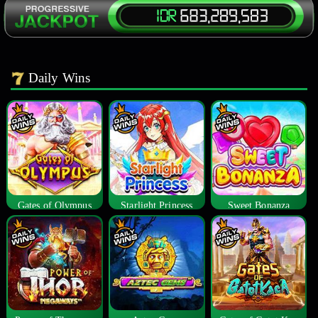
Daily Wins
Gates of Olympus
Starlight Princess
Sweet Bonanza