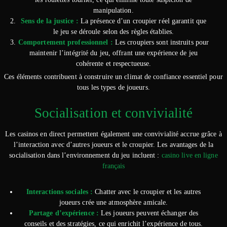
manipulation.
Sens de la justice :
La présence d’un croupier réel garantit que
le jeu se déroule selon des règles établies.
Comportement professionnel :
Les croupiers sont instruits pour
maintenir l’intégrité du jeu, offrant une expérience de jeu
cohérente et respectueuse.
Ces éléments contribuent à construire un climat de confiance essentiel pour
tous les types de joueurs.
Socialisation et convivialité
Les casinos en direct permettent également une convivialité accrue grâce à
l’interaction avec d’autres joueurs et le croupier. Les avantages de la
socialisation dans l’environnement du jeu incluent :
casino live en ligne
français
Interactions sociales :
Chatter avec le croupier et les autres
joueurs crée une atmosphère amicale.
Partage d’expérience :
Les joueurs peuvent échanger des
conseils et des stratégies, ce qui enrichit l’expérience de tous.