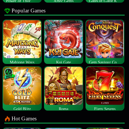
Power of Thor Megaways
Aztec Gems
Gates of Gatot Kaca
Popular Games
Mahjong Ways
Koi Gate
Gem Saviour Conquest
Gold Blitz
Roma
Fiery Sevens
Hot Games