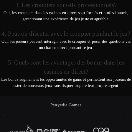
3. Les croupiers sont-ils professionnels?
Oui, les croupiers dans les casinos en direct sont formés et professionnels,
garantissant une expérience de jeu juste et agréable.
4. Peut-on discuter avec le croupier pendant le jeu?
Oui, les joueurs peuvent interagir avec le croupier et poser des questions via
un chat en direct pendant le jeu.
5. Quels sont les avantages des bonus dans les
casinos en direct?
Les bonus augmentent les opportunités de gains et permettent aux joueurs de
tester de nouveaux jeux sans risquer trop de leur propre argent.
Penyedia Games