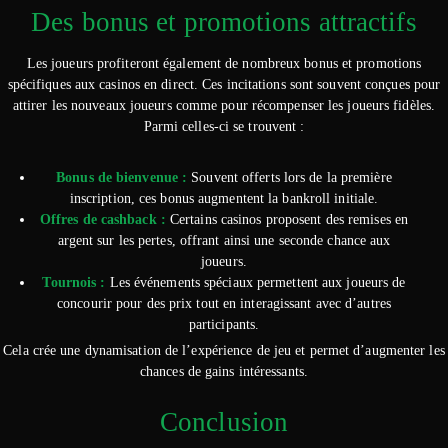
Des bonus et promotions attractifs
Les joueurs profiteront également de nombreux bonus et promotions
spécifiques aux casinos en direct. Ces incitations sont souvent conçues pour
attirer les nouveaux joueurs comme pour récompenser les joueurs fidèles.
Parmi celles-ci se trouvent :
Bonus de bienvenue :
Souvent offerts lors de la première
inscription, ces bonus augmentent la bankroll initiale.
Offres de cashback :
Certains casinos proposent des remises en
argent sur les pertes, offrant ainsi une seconde chance aux
joueurs.
Tournois :
Les événements spéciaux permettent aux joueurs de
concourir pour des prix tout en interagissant avec d’autres
participants.
Cela crée une dynamisation de l’expérience de jeu et permet d’augmenter les
chances de gains intéressants.
Conclusion