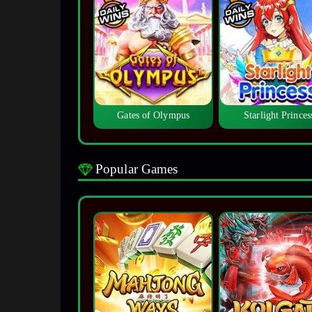
Gates of Olympus
Starlight Princes
Popular Games