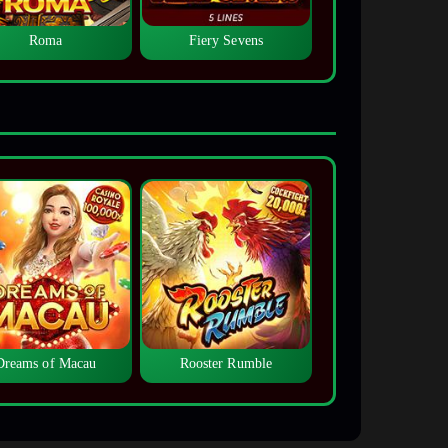
Roma
Fiery Sevens
Dreams of Macau
Rooster Rumble