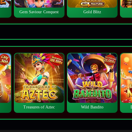
Gem Saviour Conquest
Gold Blitz
Treasures of Aztec
Wild Bandito