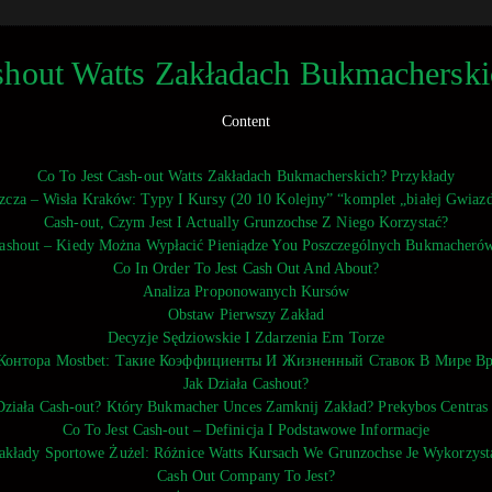
shout Watts Zakładach Bukmachersk
Content
Co To Jest Cash-out Watts Zakładach Bukmacherskich? Przykłady
zcza – Wisła Kraków: Typy I Kursy (20 10 Kolejny” “komplet „białej Gwiaz
Cash-out, Czym Jest I Actually Grunzochse Z Niego Korzystać?
ashout – Kiedy Można Wypłacić Pieniądze You Poszczególnych Bukmacheró
Co In Order To Jest Cash Out And About?
Analiza Proponowanych Kursów
Obstaw Pierwszy Zakład
Decyzje Sędziowskie I Zdarzenia Em Torze
 Контора Mostbet: Такие Коэффициенты И Жизненный Ставок В Мире В
Jak Działa Cashout?
Działa Cash-out? Który Bukmacher Unces Zamknij Zakład? Prekybos Centras
Co To Jest Cash-out – Definicja I Podstawowe Informacje
akłady Sportowe Żużel: Różnice Watts Kursach We Grunzochse Je Wykorzyst
Cash Out Company To Jest?