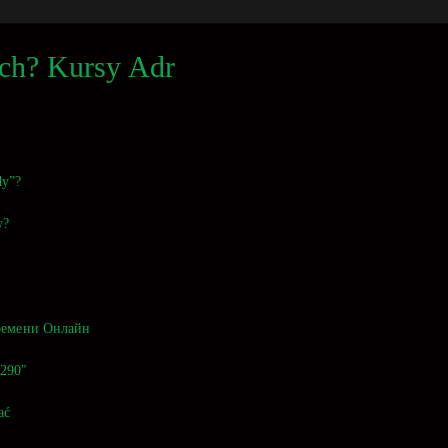
ich? Kursy Adr
dy”?
w?
ремени Онлайн
 290″
ać