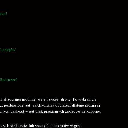
czu!
Turniejów!
 Sportowe?
ymalizowanej mobilnej wersji swojej strony. Po wybraniu i
t pozbawiona jest jakichkolwiek obciążeń, dlatego można ją
nkcji cash-out – jest brak przegranych zakładów na kuponie.
ających się kursów lub ważnych momentów w grze.