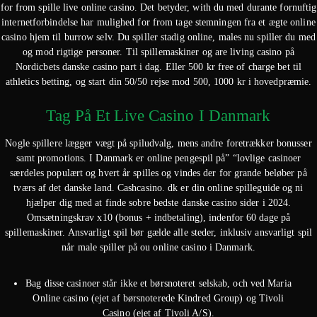
for from spille live online casino. Det betyder, with du med durante fornuftig
internetforbindelse har mulighed for from tage stemningen fra et ægte online
casino hjem til burrow selv. Du spiller stadig online, males nu spiller du med
og mod rigtige personer. Til spillemaskiner og are living casino på
Nordicbets danske casino part i dag. Eller 500 kr free of charge bet til
athletics betting, og start din 50/50 rejse mod 500, 1000 kr i hovedpræmie.
Tag På Et Live Casino I Danmark
Nogle spillere lægger vægt på spiludvalg, mens andre foretrækker bonusser
samt promotions. I Danmark er online pengespil på” “lovlige casinoer
særdeles populært og hvert år spilles og vindes der for grande beløber på
tværs af det danske land. Cashcasino. dk er din online spilleguide og ni
hjælper dig med at finde sobre bedste danske casino sider i 2024.
Omsætningskrav x10 (bonus + indbetaling), indenfor 60 dage på
spillemaskiner. Ansvarligt spil bør gælde alle steder, inklusiv ansvarligt spil
når male spiller på ou online casino i Danmark.
Bag disse casinoer står ikke et børsnoteret selskab, och ved Maria
Online casino (ejet af børsnoterede Kindred Group) og Tivoli
Casino (ejet af Tivoli A/S).