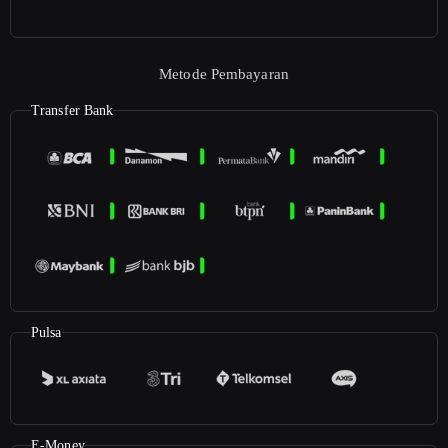
Metode Pembayaran
Transfer Bank
Pulsa
E-Money