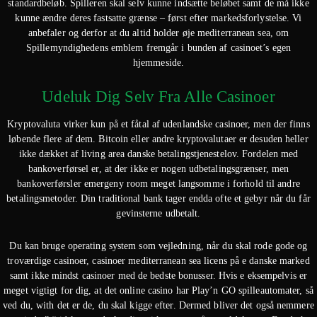
standardbeløb. Spilleren skal selv kunne indsætte beløbet samt de må ikke
kunne ændre deres fastsatte grænse – først efter markedsforlystelse. Vi
anbefaler og derfor at du altid holder øje mediterranean sea, om
Spillemyndighedens emblem fremgår i bunden af casinoet’s egen
hjemmeside.
Udeluk Dig Selv Fra Alle Casinoer
Kryptovaluta virker kun på et fåtal af udenlandske casinoer, men der finns
løbende flere af dem. Bitcoin eller andre kryptovalutaer er desuden heller
ikke dækket af living area danske betalingstjenestelov. Fordelen med
bankoverførsel er, at der ikke er nogen udbetalingsgrænser, men
bankoverførsler emergeny room meget langsomme i forhold til andre
betalingsmetoder. Din traditional bank tager endda ofte et gebyr når du får
gevinsterne udbetalt.
Du kan bruge operating system som vejledning, når du skal rode gode og
troværdige casinoer, casinoer mediterranean sea licens på e danske marked
samt ikke mindst casinoer med de bedste bonusser. Hvis e eksempelvis er
meget vigtigt for dig, at det online casino har Play’n GO spilleautomater, så
ved du, with det er de, du skal kigge efter. Dermed bliver det også nemmere