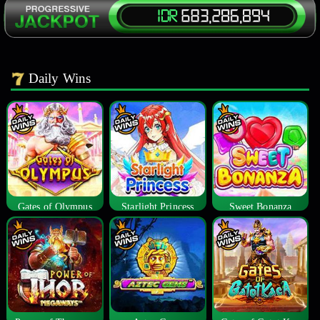
Daily Wins
Gates of Olympus
Starlight Princess
Sweet Bonanza