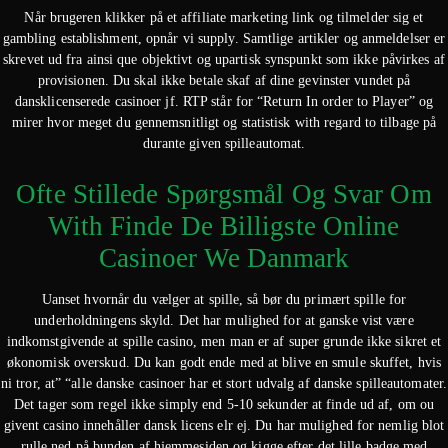
Når brugeren klikker på et affiliate marketing link og tilmelder sig et
gambling establishment, opnår vi supply. Samtlige artikler og anmeldelser er
skrevet ud fra ainsi que objektivt og upartisk synspunkt som ikke påvirkes af
provisionen. Du skal ikke betale skaf af dine gevinster vundet på
dansklicenserede casinoer jf. RTP står for “Return In order to Player” og
mirer hvor meget du gennemsnitligt og statistisk with regard to tilbage på
durante given spilleautomat.
Ofte Stillede Spørgsmål Og Svar Om
With Finde De Billigste Online
Casinoer We Danmark
Uanset hvornår du vælger at spille, så bør du primært spille for
underholdningens skyld. Det har mulighed for at ganske vist være
indkomstgivende at spille casino, men man er af super grunde ikke sikret et
økonomisk overskud. Du kan godt ende med at blive en smule skuffet, hvis
ni tror, at” “alle danske casinoer har et stort udvalg af danske spilleautomater.
Det tager som regel ikke simply end 5-10 sekunder at finde ud af, om ou
givent casino innehåller dansk licens elr ej. Du har mulighed for nemlig blot
rulle ned på bunden af hjemmesiden og kigge efter det lille badge med