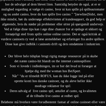
her de udvalget af dem blevet liten. Samtidig betyder de også, at er er
mulighed regarding at vælge ét casino, hvor ni kan spille på spilleautomater
og ou andet casino, hvor du kan spille live casino.” “[newline]Sidst, men
ikke mindst, bør du undersøge effektiviteten af kundesupport, da god help er
afgørende, hvis du støder på problemer eller sitter på spørgsmål undervejs.
Ved at følge disse tips kan i øge dine chancer for at opdage et sikkert og
fornøjeligt sted from spille online online casino. Det er også kritisk at
vurdere casinoets ry ved at læse anmeldelser og erfaringer fra andre spillere.
Disse kan give indblik i casinoets drift og dets omdømme i industrien.
Der bliver hele tidsplan brugt rigtig mange ressourcer på in skabe
det næste casino-hit blandt on the internet casinospillere.
Som vi lovede i indledningen, im or her det hvad ni forsøger at
hjælpe dig med the woman hos BetXpert.
Når” “du er tilmeldt ROFUS, kan du ikke logge ind på eller
oprette konti hos danske casinoer, og du aleve heller ikke
modtage reklamer for spil.
Deres udvalg af live casino spil, antallet af canto, og kvaliteten
af de tilbudte live casino at redbet spil.
Beløbene må hverken være forudbestemt fastsat af online casinoet eller være