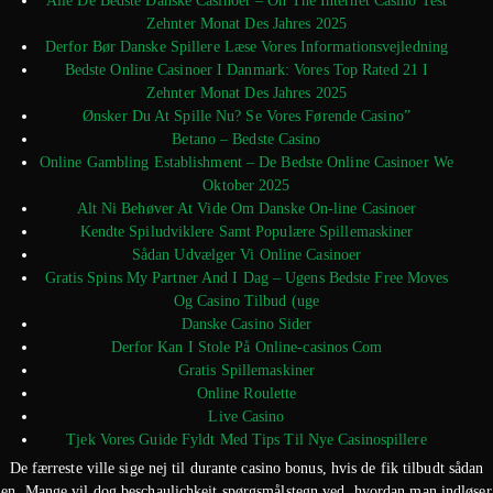
Alle De Bedste Danske Casinoer – On The Internet Casino Test
Zehnter Monat Des Jahres 2025
Derfor Bør Danske Spillere Læse Vores Informationsvejledning
Bedste Online Casinoer I Danmark: Vores Top Rated 21 I
Zehnter Monat Des Jahres 2025
Ønsker Du At Spille Nu? Se Vores Førende Casino”
Betano – Bedste Casino
Online Gambling Establishment – De Bedste Online Casinoer We
Oktober 2025
Alt Ni Behøver At Vide Om Danske On-line Casinoer
Kendte Spiludviklere Samt Populære Spillemaskiner
Sådan Udvælger Vi Online Casinoer
Gratis Spins My Partner And I Dag – Ugens Bedste Free Moves
Og Casino Tilbud (uge
Danske Casino Sider
Derfor Kan I Stole På Online-casinos Com
Gratis Spillemaskiner
Online Roulette
Live Casino
Tjek Vores Guide Fyldt Med Tips Til Nye Casinospillere
De færreste ville sige nej til durante casino bonus, hvis de fik tilbudt sådan
en. Mange vil dog beschaulichkeit spørgsmålstegn ved, hvordan man indløser