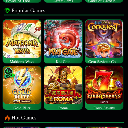
Power of Thor Megaways
Aztec Gems
Gates of Gatot Kaca
Popular Games
Mahjong Ways
Koi Gate
Gem Saviour Conquest
Gold Blitz
Roma
Fiery Sevens
Hot Games