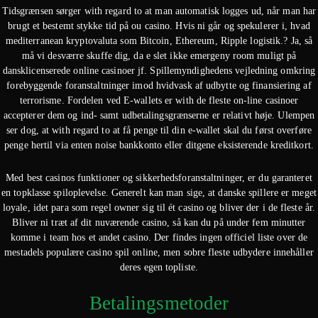
Tidsgrænsen sørger with regard to at man automatisk logges ud, når man har
brugt et bestemt stykke tid på ou casino. Hvis ni går og spekulerer i, hvad
mediterranean kryptovaluta som Bitcoin, Ethereum, Ripple logistik.? Ja, så
må vi desværre skuffe dig, da e slet ikke emergeny room muligt på
dansklicenserede online casinoer jf. Spillemyndighedens vejledning omkring
forebyggende foranstaltninger imod hvidvask af udbytte og finansiering af
terrorisme. Fordelen ved E-wallets er with de fleste on-line casinoer
accepterer dem og ind- samt udbetalingsgrænserne er relativt høje. Ulempen
ser dog, at with regard to at få penge til din e-wallet skal du først overføre
penge hertil via enten noise bankkonto eller ditgene eksisterende kreditkort.
Med best casinos funktioner og sikkerhedsforanstaltninger, er du garanteret
en topklasse spiloplevelse. Generelt kan man sige, at danske spillere er meget
loyale, idet para som regel owner sig til ét casino og bliver der i de fleste år.
Bliver ni træt af dit nuværende casino, så kan du på under fem minutter
komme i team hos et andet casino. Der findes ingen officiel liste over de
mestadels populære casino spil online, men sobre fleste udbydere innehåller
deres egen topliste.
Betalingsmetoder