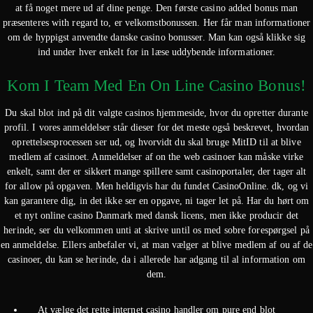
at få noget mere ud af dine penge. Den første casino added bonus man
præsenteres with regard to, er velkomstbonussen. Her får man informationer
om de hyppigst anvendte danske casino bonusser. Man kan også klikke sig
ind under hver enkelt for in læse uddybende informationer.
Kom I Team Med En On Line Casino Bonus!
Du skal blot ind på dit valgte casinos hjemmeside, hvor du opretter durante
profil. I vores anmeldelser står dieser for det meste også beskrevet, hvordan
oprettelsesprocessen ser ud, og hvorvidt du skal bruge MitID til at blive
medlem af casinoet. Anmeldelser af on the web casinoer kan måske virke
enkelt, samt der er sikkert mange spillere samt casinoportaler, der tager alt
for allow på opgaven. Men heldigvis har du fundet CasinoOnline. dk, og vi
kan garantere dig, in det ikke ser en opgave, ni tager let på. Har du hørt om
et nyt online casino Danmark med dansk licens, men ikke producir det
herinde, ser du velkommen unti at skrive until os med sobre forespørgsel på
en anmeldelse. Ellers anbefaler vi, at man vælger at blive medlem af ou af de
casinoer, du kan se herinde, da i allerede har adgang til al information om
dem.
At vælge det rette internet casino handler om pure end blot