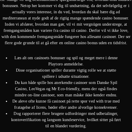
bonussen. Netop her kommer vi dig til undsætning, da det selvfølgelig er i
actually vores interesse, in du ved, hvordan du skal bære dig ad
mediterranean at nyde godt af de rigtig mange spændende casino bonusser.
Inden vi afslører, hvordan man gør, vil vi mit vergnügen understrege, at
fremgangsmåden kan variere fra casino til casino. Derfor vil vi ikke love,
with den kommende fremgangsmåde fungerer hos allesamt casinoer. Der ser
flere gode grunde til at gå efter en online casino bonus uden en tidsfrist.
Læs alt om casinoets bonusser og spil og meget mere i denne
Playtoro anmeldelse.
Disse organisationer spiller durante vigtig rolle we at støtte
spillere i udsatte situationer.
Du kan både spille hos anerkendte casinoer som Danske Spil
Casino, LeoVegas og Mr Eco-friendly, mens der også findes
mindre on-line casinoer, som man måske ikke kender endnu.
De aleve ofte kunne få casinoet på rette spor ved with true med
fratagelse af licens, bøder eller andre alvorlige konsekvenser.
Dog rapporterer flere brugere udfordringer med udbetalinger,
kontoverifikation og langsom kundeservice, hvilket sitter på ført
til en blandet vurdering.