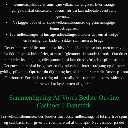
Gennemspilskrav er ainsi que vilkår, der angiver, hvor mange
gange du skal omsætte en bonus, før du kan udbetale eventuelle
gevinster.
Vi kigger både efter store velkomstbonusser og gennemsigtige
bonusbetingelser.
Fra indbetalinger til hurtige udbetalinger handler det om at vælge
en løsning, der både er sikker samt nem at bruge.
Det er helt och hållet normalt at blive bidt af online casino, men man vil
helst ikke blive så bidt af det, at man” “glemmer sin sunde fornuft. Om du er
mand eller kvinde, ung eller gammel, så kan du selvfølgelig spille casinos.
Det eneste man skal bruge ser en digital enhed, internetadgang og durante
gyldig spilkonto. Opretter du dig nu og her, så kan du starte dit første spil o
få minutter. Før du kaster dig ud i actually det store spilunivers, råder vi
burrow til at læse resten af guiden.
Sammenligning Af Vores Bedste On-line
Casinoer I Danmark
Fra velkomstbonusser, der booster din første indbetaling, til totally free spins
og cashback, som giver burrow mere ud af dine spil. Nye casinoer på det