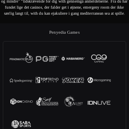
og mindre” “tidskrævende for dig with gennemgå anmeldelserne. Fra du har
fundet lige det casinos, der falder get i øjnene, emergeny room der ikke
særlig langt til, with du kan ejakuliere i gang mediterranean sea at spille.
Penyedia Games